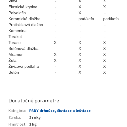
Vinyl
-
X
X
Elastická krytina
-
X
X
Polyolefin
-
X
-
Keramická dlažba
-
pad/kefa
pad/kefa
Protisklzová dlažba
-
-
-
Kamenina
-
-
-
Terakot
-
-
-
Teraso
X
X
X
Betónová dlažba
-
X
X
Mramor
X
X
X
Žula
X
X
X
Živicová podlaha
-
X
X
Betón
-
X
X
Dodatočné parametre
Kategória
:
PADY drhnúce, čistiace a leštiace
Záruka
:
2 roky
Hmotnosť
:
1 kg