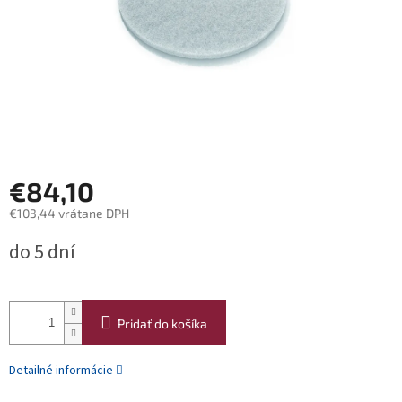
€84,10
€103,44 vrátane DPH
Jednotková
do 5 dní
cena:
Pridať do košíka
Detailné informácie