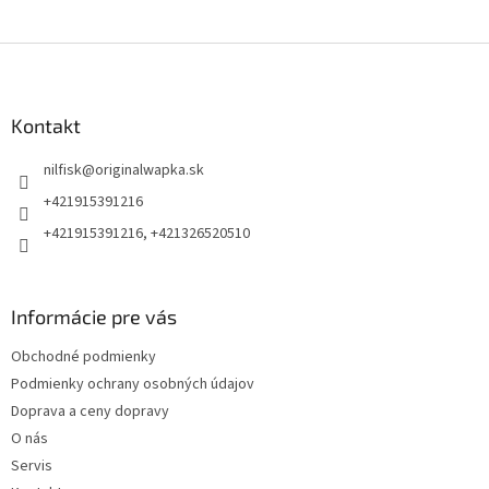
Z
á
p
ä
Kontakt
t
nilfisk
@
originalwapka.sk
i
e
+421915391216
+421915391216, +421326520510
Informácie pre vás
Obchodné podmienky
Podmienky ochrany osobných údajov
Doprava a ceny dopravy
O nás
Servis