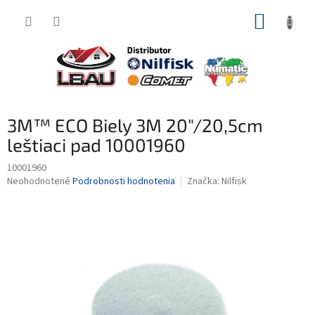
Prejsť
NÁKUP
na
obsah
KOŠÍK
3M™ ECO Biely 3M 20"/20,5cm
leštiaci pad 10001960
10001960
Priemerné
Neohodnotené
Podrobnosti hodnotenia
Značka:
Nilfisk
hodnotenie
produktu
je
0,0
z
5
hviezdičiek.