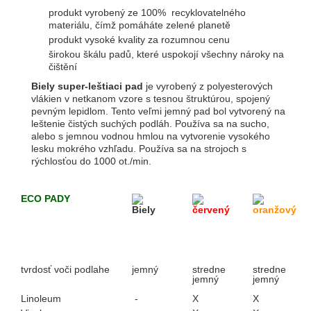
produkt vyrobený ze 100% recyklovatelného
materiálu, čímž pomáháte zelené planetě
produkt vysoké kvality za rozumnou cenu
širokou škálu padů, které uspokojí všechny nároky na
čištění
​Biely super-leštiaci pad
je vyrobený z polyesterových
vlákien v netkanom vzore s tesnou štruktúrou, spojený
pevným lepidlom. Tento veľmi jemný pad bol vytvorený na
leštenie čistých suchých podláh. Používa sa na sucho,
alebo s jemnou vodnou hmlou na vytvorenie vysokého
lesku mokrého vzhľadu. Používa sa na strojoch s
rýchlosťou do 1000 ot./min.
ECO PADY
Biely
červený
oranžový
tvrdosť voči podlahe
jemný
stredne
stredne
jemný
jemný
Linoleum
-
X
X