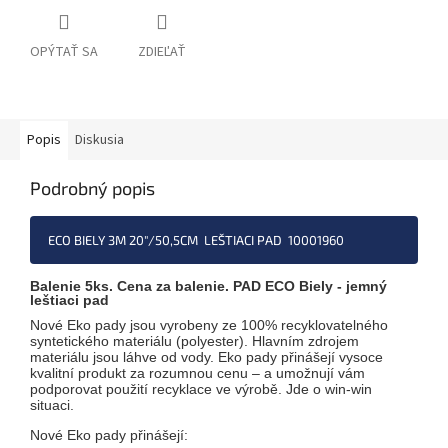
OPÝTAŤ SA
ZDIEĽAŤ
Popis
Diskusia
Podrobný popis
ECO BIELY 3M 20"/50,5CM LEŠTIACI PAD 10001960
Balenie 5ks. Cena za balenie. PAD ECO Biely - jemný
leštiaci pad
Nové Eko pady jsou vyrobeny ze 100% recyklovatelného
syntetického materiálu (polyester). Hlavním zdrojem
materiálu jsou láhve od vody. Eko pady přinášejí vysoce
kvalitní produkt za rozumnou cenu – a umožnují vám
podporovat použití recyklace ve výrobě. Jde o win-win
situaci.
Nové Eko pady přinášejí: