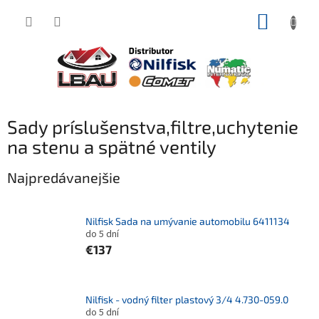
Prejsť
NÁKUP
na
obsah
KOŠÍK
Sady príslušenstva,filtre,uchytenie
na stenu a spätné ventily
Najpredávanejšie
Nilfisk Sada na umývanie automobilu 6411134
do 5 dní
€137
Nilfisk - vodný filter plastový 3/4 4.730-059.0
do 5 dní