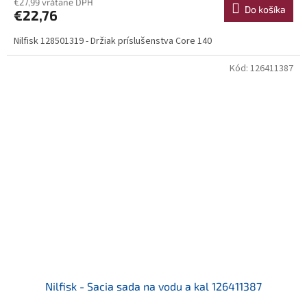
€27,99 vrátane DPH
Do košíka
€22,76
Nilfisk 128501319 - Držiak príslušenstva Core 140
Kód:
126411387
Nilfisk - Sacia sada na vodu a kal 126411387