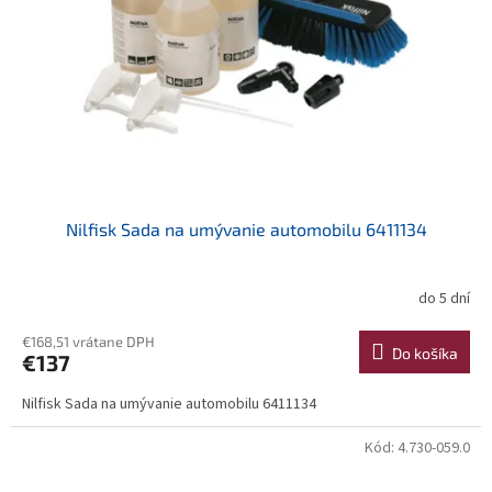
k
r
t
o
o
d
v
u
k
t
o
v
Nilfisk Sada na umývanie automobilu 6411134
do 5 dní
€168,51 vrátane DPH
Do košíka
€137
Nilfisk Sada na umývanie automobilu 6411134
Kód:
4.730-059.0