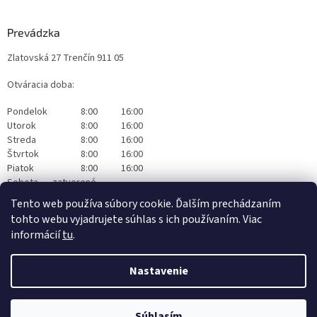
Prevádzka
Zlatovská 27 Trenčín 911 05
Otváracia doba:
Pondelok
8:00
16:00
Utorok
8:00
16:00
Streda
8:00
16:00
Štvrtok
8:00
16:00
Piatok
8:00
16:00
Sobota
zatvorené
Nedeľa
zatvorené
Tento web používa súbory cookie. Ďalším prechádzaním
tohto webu vyjadrujete súhlas s ich používaním. Viac
informácií
tu
.
Nastavenie
Vytvoril Shoptet
|
Realizoval Appgrade
Súhlasím
Copyright 2026
Originalwapka
. Všetky práva vyhradené.