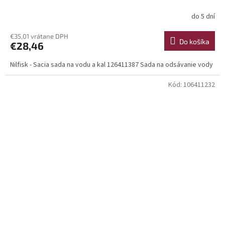
do 5 dní
€35,01 vrátane DPH
Do košíka
€28,46
Nilfisk - Sacia sada na vodu a kal 126411387 Sada na odsávanie vody
Kód:
106411232