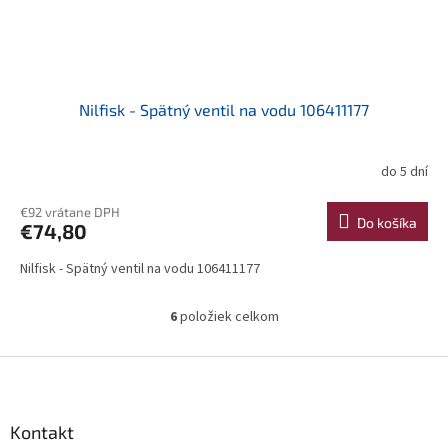
Nilfisk - Spätný ventil na vodu 106411177
do 5 dní
€92 vrátane DPH
Do košíka
€74,80
Nilfisk - Spätný ventil na vodu 106411177
6
položiek celkom
O
v
l
Z
á
á
d
p
a
ä
Kontakt
c