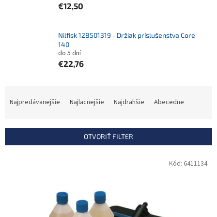
€12,50
Nilfisk 128501319 - Držiak príslušenstva Core
140
do 5 dní
€22,76
R
a
Najpredávanejšie
Najlacnejšie
Najdrahšie
Abecedne
d
e
n
OTVORIŤ FILTER
i
e
V
Kód:
6411134
p
ý
r
p
o
i
d
s
u
p