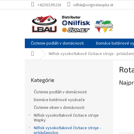
Prejsť
+421915391216
nilfisk@originalwapka.sk
na
obsah
Čistenie podláh v domácnosti
Domáce batériové v
Domov
Nilfisk vysokotlakové čistiace stroje - prísluše
B
Rota
o
Preskočiť
č
Kategórie
kategórie
Najpr
n
ý
Čistenie podláh v domácnosti
p
Domáce batériové vysávače
a
Čistenie okien v domácnosti
n
e
Nilfisk vysokotlakové čistiace stroje
Wapky
l
Nilfisk vysokotlakové čistiace stroje -
príslušenstvo