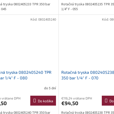
á tryska 0802405233 TPR 350 bar
Rotačná tryska 0802405235 TPR 35
- 045
1/4" F - 055
Kód:
0802405240
Kód:
08
čná tryska 0802405240 TPR
Rotačná tryska 080240523
ar 1/4" F - 080
350 bar 1/4" F - 070
do 5 dní
4 vrátane DPH
€116,24 vrátane DPH
Do košíka
Do
,50
€94,50
á tryska 0802405240 TPR 350 bar
Rotačná tryska 0802405238 TPR 35