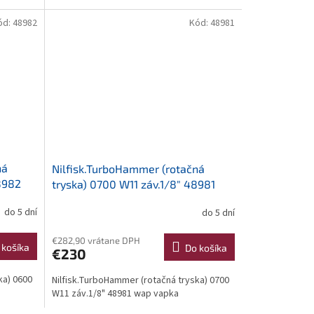
ód:
48982
Kód:
48981
ná
Nilfisk.TurboHammer (rotačná
8982
tryska) 0700 W11 záv.1/8" 48981
wap vapka
do 5 dní
do 5 dní
€282,90 vrátane DPH
 košíka
Do košíka
€230
ka) 0600
Nilfisk.TurboHammer (rotačná tryska) 0700
W11 záv.1/8" 48981 wap vapka