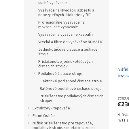
suché vysávanie
Vysávače na likvidáciu azbestu a
nebezpečných látok triedy "H"
Profesionálne vysávače na
mokrosuché vysávanie
Vysávače na vysávanie kvapalín
Vrecká a filtre do vysávačov NUMATIC
Jednokotúčové čistiace a leštiace
stroje
Príslušenstvo jednokotúčových
čistiacich strojov
Nilfi
Podlahové čistiace stroje
trysk
Elektrické podlahové čistiace stroje
wap 
Batériové podlahové čistiace stroje
Príslušenstvo podlahových čistiacich
€282,9
strojov
€23
Extraktory - tepovače
Nilfis
Parné čističe
W11 zá
Nilfisk príslušenstvo pre tepovače,
podlahové stroje,zametacie stroje a