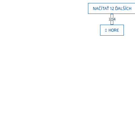
NAČÍTAŤ 12 ĎALŠÍCH
S
1
4
O
t
r
v
HORE
á
l
n
á
k
d
o
a
v
c
a
i
n
e
i
e
p
r
v
k
y
v
ý
p
i
s
u