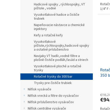
Rotačn
Hadicové spojky , rýchlospojky, VT
pištole , vodné
1/4" F 
Vysokotlakové hadice a čističe
trubiek
Napeňovacie nástavce a chemické
injektory
Kefy a rotačné kefy
Vysokotlakové
pištole,rýchlospojky,hadicové spojky
a ostatné príslušenstvo
Navijaky VT hadíc,vodné filtre a
plošné čističe podláh,fasád a striech
Vysokotlakové ploché a rotačné
Rota
trysky
350 b
Rotačné trysky do 300 bar
Trysky pre čističe trubiek
Nilfisk vysávače
€116,2
Nilfisk vrecká a filtre do vysávačov
€94
Nilfisk príslušenstvo vysávačov
Nilfisk centrálne vysávače
Rotačn