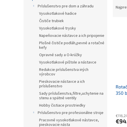
R
Príslušenstvo pre dom a záhradu
a
Najpre
d
Vysokotlakové hadice
e
Čističe trubiek
V
n
Vysokotlakové trysky
ý
i
Napeňovacie nástavce a ich pripojenie
p
e
Plošné čističe podláh,pevné a rotačné
i
p
kefy
s
r
Opravné sady a O-krúžky
p
o
r
Vysokotlakové pištole a nástavce
d
o
u
Redukcie príslušenstva iných
výrobcov
d
k
u
t
Pieskovacie nástavce a ich
príslušenstvo
Rota
k
o
350 b
t
Sady príslušenstva,filtre,uchytenie na
v
stenu a spätné ventily
o
Hobby čistiace prostriedky
v
Príslušenstvo pre profesionálne stroje
€116,2
Pracovné vysokotlakové nástavce,
€94
pieskovacie násta