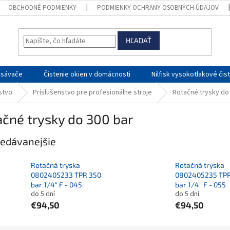
OBCHODNÉ PODMIENKY
PODMIENKY OCHRANY OSOBNÝCH ÚDAJOV
HĽADAŤ
ysávače
Čistenie okien v domácnosti
Nilfisk vysokotlakové čis
nstvo
Príslušenstvo pre profesionálne stroje
Rotačné trysky do
čné trysky do 300 bar
edávanejšie
Rotačná tryska
Rotačná tryska
0802405233 TPR 350
0802405235 TPR
bar 1/4" F - 045
bar 1/4" F - 055
do 5 dní
do 5 dní
€94,50
€94,50