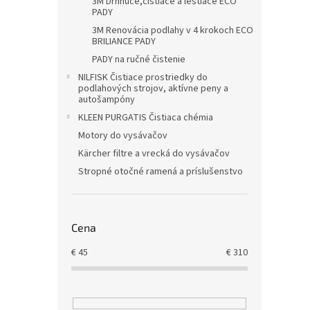
3M Drhnúce,čistiace a leštiace ECO
PADY
3M Renovácia podlahy v 4 krokoch ECO
BRILIANCE PADY
PADY na ručné čistenie
NILFISK Čistiace prostriedky do
podlahových strojov, aktívne peny a
autošampóny
KLEEN PURGATIS Čistiaca chémia
Motory do vysávačov
Kärcher filtre a vrecká do vysávačov
Stropné otočné ramená a príslušenstvo
Cena
€
45
€
310