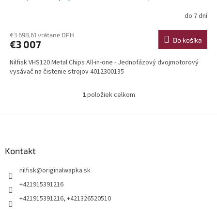
do 7 dní
€3 698,61 vrátane DPH
Do košíka
€3 007
Nilfisk VHS120 Metal Chips All-in-one - Jednofázový dvojmotorový
vysávač na čistenie strojov 4012300135
1
položiek celkom
O
v
l
Z
á
á
d
p
a
ä
Kontakt
c
t
i
nilfisk
@
originalwapka.sk
i
e
p
e
+421915391216
r
+421915391216, +421326520510
v
k