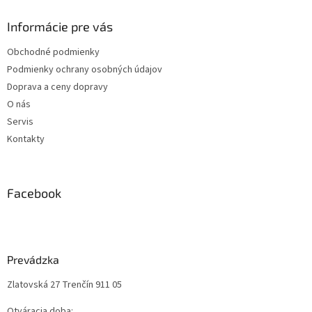
y
v
Informácie pre vás
ý
p
Obchodné podmienky
i
s
Podmienky ochrany osobných údajov
u
Doprava a ceny dopravy
O nás
Servis
Kontakty
Facebook
Prevádzka
Zlatovská 27 Trenčín 911 05
Otváracia doba: