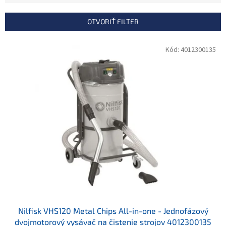
e
n
OTVORIŤ FILTER
i
e
V
Kód:
4012300135
p
ý
r
p
o
i
d
s
u
p
k
r
t
o
o
d
v
u
k
t
o
v
Nilfisk VHS120 Metal Chips All-in-one - Jednofázový
dvojmotorový vysávač na čistenie strojov 4012300135