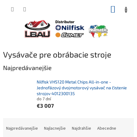
Prejsť
NÁKUP
na
obsah
KOŠÍK
Vysávače pre obrábacie stroje
Najpredávanejšie
Nilfisk VHS120 Metal Chips All-in-one -
Jednofázový dvojmotorový vysávač na čistenie
strojov 4012300135
do 7 dní
€3 007
R
a
Najpredávanejšie
Najlacnejšie
Najdrahšie
Abecedne
d