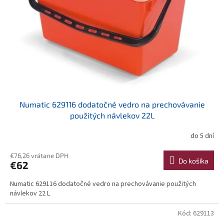
k
r
t
o
o
d
v
u
k
t
o
v
Numatic 629116 dodatočné vedro na prechovávanie
použitých návlekov 22L
do 5 dní
€76,26 vrátane DPH
Do košíka
€62
Numatic 629116 dodatočné vedro na prechovávanie použitých
návlekov 22 L
Kód:
629113