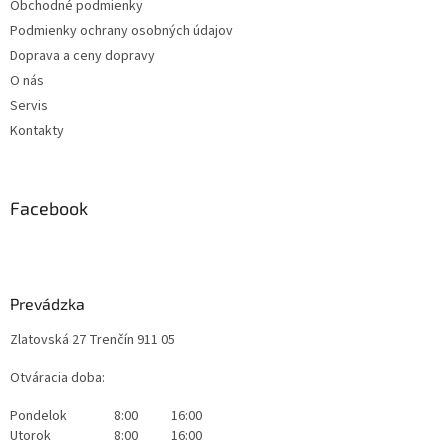
Obchodné podmienky
i
s
Podmienky ochrany osobných údajov
u
Doprava a ceny dopravy
O nás
Servis
Kontakty
Facebook
Prevádzka
Zlatovská 27 Trenčín 911 05
Otváracia doba:
Pondelok
8:00
16:00
Utorok
8:00
16:00