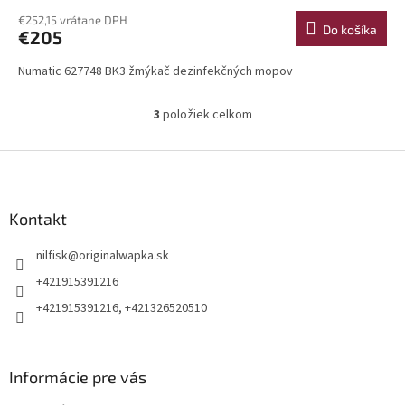
€252,15 vrátane DPH
Do košíka
€205
Numatic 627748 BK3 žmýkač dezinfekčných mopov
3
položiek celkom
O
v
l
Z
á
á
d
p
a
ä
Kontakt
c
t
i
nilfisk
@
originalwapka.sk
i
e
p
e
+421915391216
r
+421915391216, +421326520510
v
k
y
v
Informácie pre vás
ý
p