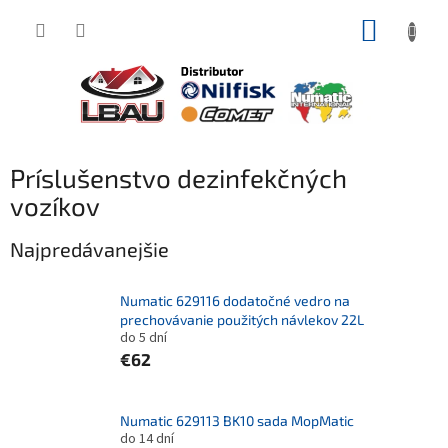
Prejsť
NÁKUP
na
obsah
KOŠÍK
Príslušenstvo dezinfekčných
vozíkov
Najpredávanejšie
Numatic 629116 dodatočné vedro na
prechovávanie použitých návlekov 22L
do 5 dní
€62
Numatic 629113 BK10 sada MopMatic
do 14 dní