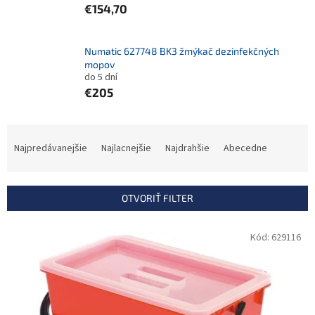
€154,70
Numatic 627748 BK3 žmýkač dezinfekčných
mopov
do 5 dní
€205
R
a
Najpredávanejšie
Najlacnejšie
Najdrahšie
Abecedne
d
e
n
OTVORIŤ FILTER
i
e
V
Kód:
629116
p
ý
r
p
o
i
d
s
u
p