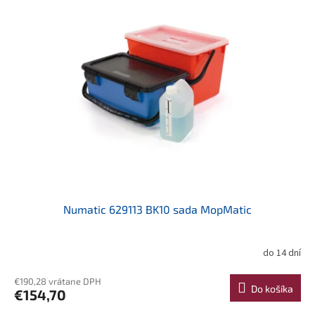
Numatic 629113 BK10 sada MopMatic
do 14 dní
€190,28 vrátane DPH
Do košíka
€154,70