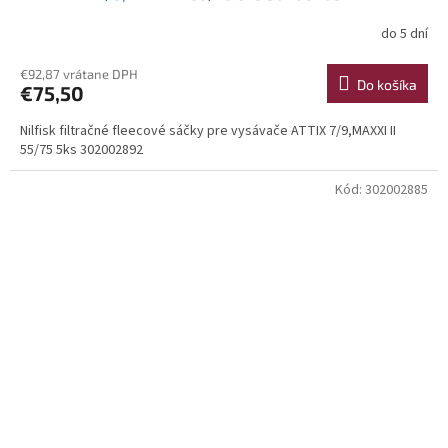
do 5 dní
€92,87 vrátane DPH
Do košíka
€75,50
Nilfisk filtračné fleecové sáčky pre vysávače ATTIX 7/9,MAXXI II
55/75 5ks 302002892
Kód:
302002885