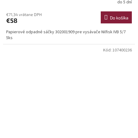
do 5 dní
€71,34 vrátane DPH
Do košíka
€58
Papierové odpadné sáčky 302001909 pre vysávače Nilfisk IVB 5/7
5ks
Kód:
107400236