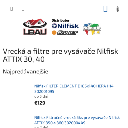
Prejsť
NÁKUP
na
obsah
KOŠÍK
Vrecká a filtre pre vysávače Nilfisk
ATTIX 30, 40
Najpredávanejšie
Nilfisk FILTER ELEMENT D185x140 HEPA H14
302001095
do 5 dní
€129
Nilfisk Filtračné vrecká 5ks pre vysávače Nilfisk
ATTIX 350 a 360 302000449