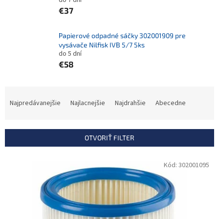
do 7 dní
€37
Papierové odpadné sáčky 302001909 pre
vysávače Nilfisk IVB 5/7 5ks
do 5 dní
€58
R
a
Najpredávanejšie
Najlacnejšie
Najdrahšie
Abecedne
d
e
n
OTVORIŤ FILTER
i
e
V
Kód:
302001095
p
ý
r
p
o
i
d
s
u
p