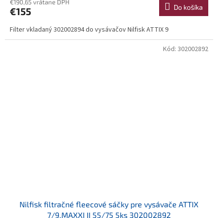
€190,65 vrátane DPH
Do košíka
€155
Filter vkladaný 302002894 do vysávačov Nilfisk ATTIX 9
Kód:
302002892
Nilfisk filtračné fleecové sáčky pre vysávače ATTIX
7/9,MAXXI II 55/75 5ks 302002892