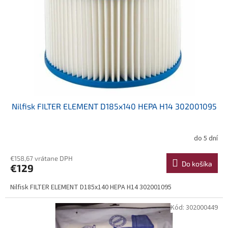
k
r
t
o
o
d
v
u
k
t
o
v
Nilfisk FILTER ELEMENT D185x140 HEPA H14 302001095
do 5 dní
€158,67 vrátane DPH
Do košíka
€129
Nilfisk FILTER ELEMENT D185x140 HEPA H14 302001095
Kód:
302000449