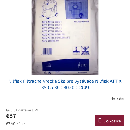
Nilfisk Filtračné vrecká 5ks pre vysávače Nilfisk ATTIX
350 a 360 302000449
do 7 dní
€45,51 vrátane DPH
€37
Do košíka
Jednotková
€7,40 / 1 ks
cena: