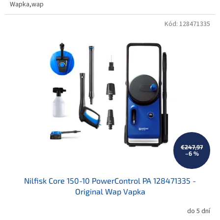
Wapka,wap
Kód:
128471335
€247,97
–6 %
Nilfisk Core 150-10 PowerControl PA 128471335 -
Original Wap Vapka
do 5 dní