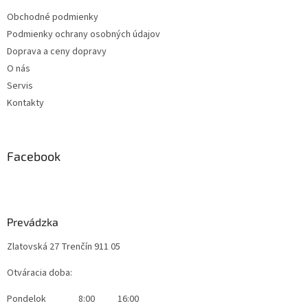
p
Obchodné podmienky
i
s
Podmienky ochrany osobných údajov
u
Doprava a ceny dopravy
O nás
Servis
Kontakty
Facebook
Prevádzka
Zlatovská 27 Trenčín 911 05
Otváracia doba:
Pondelok
8:00
16:00