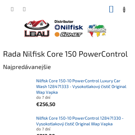
Prejsť
NÁKUP
na
obsah
KOŠÍK
Rada Nilfisk Core 150 PowerControl
Najpredávanejšie
Nilfisk Core 150-10 PowerControl Luxury Car
Wash 128471333 - Vysokotlakový čistič Original
Wap Vapka
do 7 dní
€256,50
Nilfisk Core 150-10 PowerControl 128471330 -
Vysokotlakový čistič Original Wap Vapka
do 7 dní