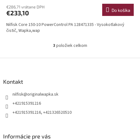
€286,71 vrátane DPH
Do košíka
€233,10
Nilfisk Core 150-10 PowerControl PA 128471335 - Vysokotlakový
čistič, Wapka,wap
3
položiek celkom
O
v
l
Z
á
á
d
p
a
ä
Kontakt
c
t
i
nilfisk
@
originalwapka.sk
i
e
p
e
+421915391216
r
+421915391216, +421326520510
v
k
y
v
Informácie pre vás
ý