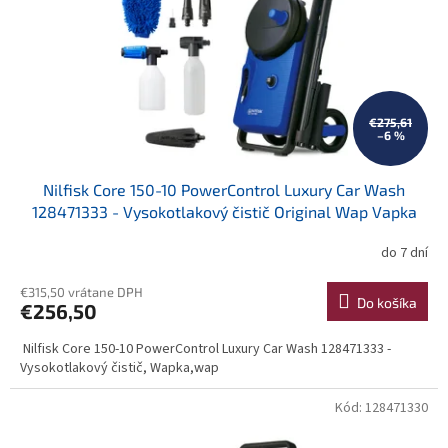
t
o
o
d
v
u
k
t
o
€275,61
–6 %
v
Nilfisk Core 150-10 PowerControl Luxury Car Wash
128471333 - Vysokotlakový čistič Original Wap Vapka
do 7 dní
Priemerné
hodnotenie
produktu
€315,50 vrátane DPH
Do košíka
€256,50
je
3,3
Nilfisk Core 150-10 PowerControl Luxury Car Wash 128471333 -
z
Vysokotlakový čistič, Wapka,wap
5
hviezdičiek.
Kód:
128471330