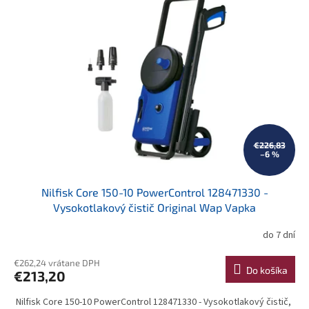
€226,83
–6 %
Nilfisk Core 150-10 PowerControl 128471330 -
Vysokotlakový čistič Original Wap Vapka
do 7 dní
€262,24 vrátane DPH
Do košíka
€213,20
Nilfisk Core 150-10 PowerControl 128471330 - Vysokotlakový čistič,