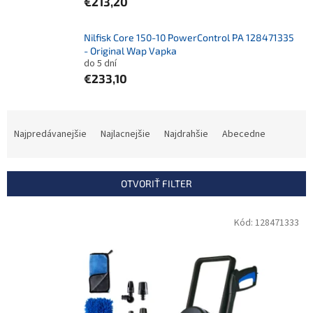
€213,20
Nilfisk Core 150-10 PowerControl PA 128471335
- Original Wap Vapka
do 5 dní
€233,10
R
a
Najpredávanejšie
Najlacnejšie
Najdrahšie
Abecedne
d
e
n
OTVORIŤ FILTER
i
e
V
Kód:
128471333
p
ý
r
p
o
i
d
s
u
p
k
r