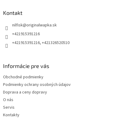
p
ä
Kontakt
t
nilfisk
@
originalwapka.sk
i
e
+421915391216
+421915391216, +421326520510
Informácie pre vás
Obchodné podmienky
Podmienky ochrany osobných údajov
Doprava a ceny dopravy
O nás
Servis
Kontakty