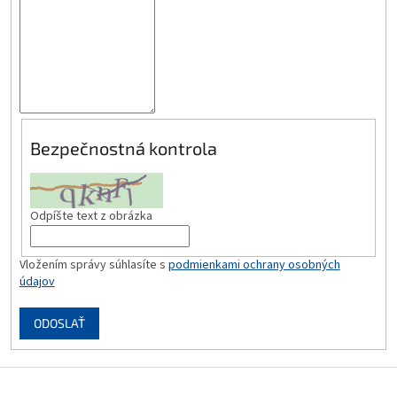
Bezpečnostná kontrola
Odpíšte text z obrázka
Vložením správy súhlasíte s
podmienkami ochrany osobných
údajov
ODOSLAŤ
Z
á