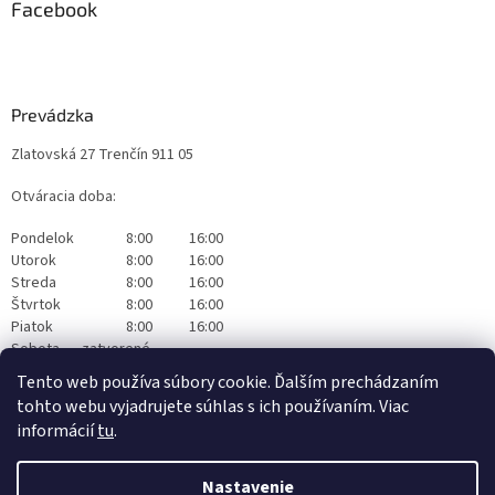
Facebook
Prevádzka
Zlatovská 27 Trenčín 911 05
Otváracia doba:
Pondelok
8:00
16:00
Utorok
8:00
16:00
Streda
8:00
16:00
Štvrtok
8:00
16:00
Piatok
8:00
16:00
Sobota
zatvorené
Nedeľa
zatvorené
Tento web používa súbory cookie. Ďalším prechádzaním
tohto webu vyjadrujete súhlas s ich používaním. Viac
informácií
tu
.
Nastavenie
Vytvoril Shoptet
|
Realizoval Appgrade