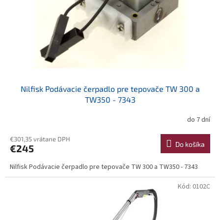
o
o
d
v
u
k
t
o
v
Nilfisk Podávacie čerpadlo pre tepovače TW 300 a
TW350 - 7343
do 7 dní
€301,35 vrátane DPH
Do košíka
€245
Nilfisk Podávacie čerpadlo pre tepovače TW 300 a TW350 - 7343
Kód:
0102C