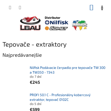
Prejsť
NÁKUP
na
obsah
KOŠÍK
Tepovače - extraktory
Najpredávanejšie
Nilfisk Podávacie čerpadlo pre tepovače TW 300
a TW350 - 7343
do 7 dní
€245
PROFI 50.1 C - Profesionálny kobercový
extraktor, tepovač 0102C
do 5 dní
€599