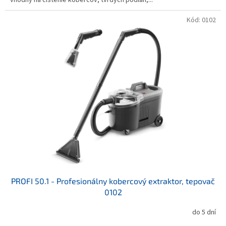
hviezdičiek.
Kód:
0102
PROFI 50.1 - Profesionálny kobercový extraktor, tepovač
0102
do 5 dní