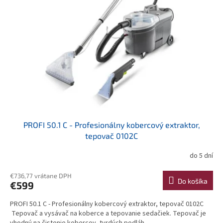
PROFI 50.1 C - Profesionálny kobercový extraktor,
tepovač 0102C
do 5 dní
Priemerné
hodnotenie
produktu
€736,77 vrátane DPH
Do košíka
€599
je
3,9
PROFI 50.1 C - Profesionálny kobercový extraktor, tepovač 0102C
z
Tepovač a vysávač na koberce a tepovanie sedačiek. Tepovač je
5
vhodný na čistenie kobercov, tvrdých podláh,...