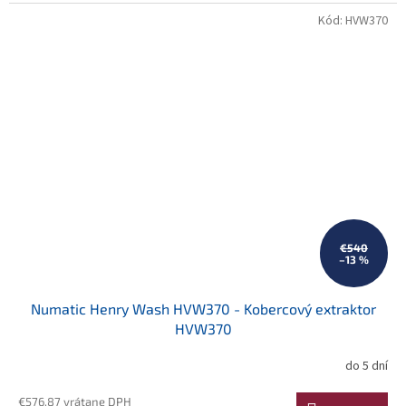
Kód:
HVW370
€540
–13 %
Numatic Henry Wash HVW370 - Kobercový extraktor
HVW370
do 5 dní
€576,87 vrátane DPH