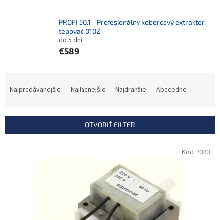
PROFI 50.1 - Profesionálny kobercový extraktor,
tepovač 0102
do 5 dní
€589
R
a
Najpredávanejšie
Najlacnejšie
Najdrahšie
Abecedne
d
e
n
OTVORIŤ FILTER
i
e
V
Kód:
7343
p
ý
r
p
o
i
d
s
u
p
k
r
t