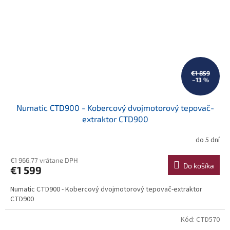
€1 859
–13 %
Numatic CTD900 - Kobercový dvojmotorový tepovač-
extraktor CTD900
do 5 dní
€1 966,77 vrátane DPH
Do košíka
€1 599
Numatic CTD900 - Kobercový dvojmotorový tepovač-extraktor
CTD900
Kód:
CTD570