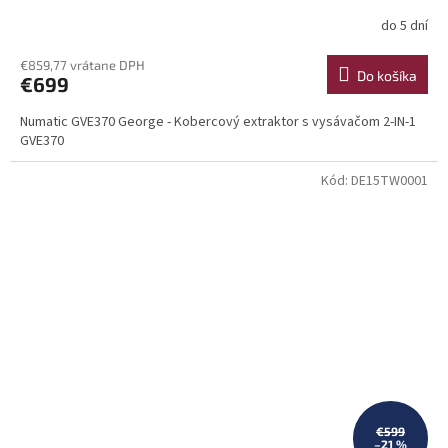
do 5 dní
€859,77 vrátane DPH
Do košíka
€699
Numatic GVE370 George - Kobercový extraktor s vysávačom 2-IN-1
GVE370
Kód:
DE15TW0001
€599
–21 %