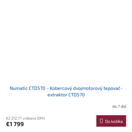
Numatic CTD570 - Kobercový dvojmotorový tepovač-
extraktor CTD570
do 7 dní
€2 212,77 vrátane DPH
Do košíka
€1 799