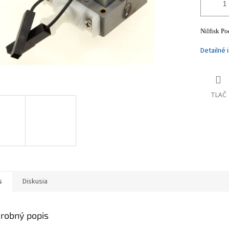
Nilfisk P
Detailné 
TLAČ
s
Diskusia
robný popis