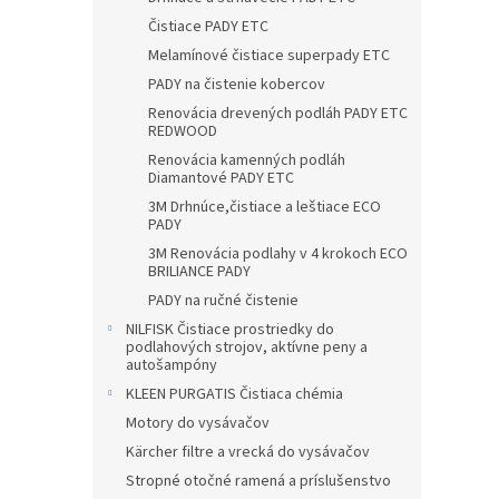
Čistiace PADY ETC
Melamínové čistiace superpady ETC
PADY na čistenie kobercov
Renovácia drevených podláh PADY ETC
REDWOOD
Renovácia kamenných podláh
Diamantové PADY ETC
3M Drhnúce,čistiace a leštiace ECO
PADY
3M Renovácia podlahy v 4 krokoch ECO
BRILIANCE PADY
PADY na ručné čistenie
NILFISK Čistiace prostriedky do
podlahových strojov, aktívne peny a
autošampóny
KLEEN PURGATIS Čistiaca chémia
Motory do vysávačov
Kärcher filtre a vrecká do vysávačov
Stropné otočné ramená a príslušenstvo