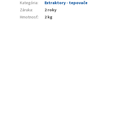
Kategória
:
Extraktory - tepovače
Záruka
:
2 roky
Hmotnosť
:
2 kg