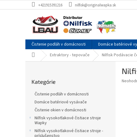
Prejsť
+421915391216
nilfisk@originalwapka.sk
na
obsah
Čistenie podláh v domácnosti
Domáce batériové v
Domov
Extraktory - tepovače
Nilfisk Podávacie 
B
Nilf
o
Preskočiť
č
Priemer
Neohod
Kategórie
kategórie
n
hodnote
ý
produkt
Čistenie podláh v domácnosti
p
je
Domáce batériové vysávače
0,0
a
z
Čistenie okien v domácnosti
n
5
e
Nilfisk vysokotlakové čistiace stroje
hviezdič
Wapky
l
Nilfisk vysokotlakové čistiace stroje -
príslušenstvo