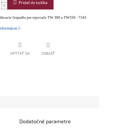
Pridať do košíka
odávacie čerpadlo pre tepovače TW 300 a TW350 - 7343
informácie
OPÝTAŤ SA
ZDIEĽAŤ
Dodatočné parametre