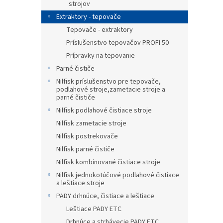
strojov
Extraktory - tepovače
Tepovače - extraktory
Príslušenstvo tepovačov PROFI 50
Prípravky na tepovanie
Parné čističe
Nilfisk príslušenstvo pre tepovače,
podlahové stroje,zametacie stroje a
parné čističe
Nilfisk podlahové čistiace stroje
Nilfisk zametacie stroje
Nilfisk postrekovače
Nilfisk parné čističe
Nilfisk kombinované čistiace stroje
Nilfisk jednokotúčové podlahové čistiace
a leštiace stroje
PADY drhnúce, čistiace a leštiace
Leštiace PADY ETC
Drhnúce a strhávecie PADY ETC