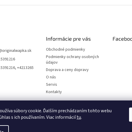
Informácie pre vás
Facebo
Obchodné podmienky
@
originalwapka.sk
Podmienky ochrany osobných
15391216
údajov
15391216, +4213265
Doprava a ceny dopravy
O nás
Servis
Kontakty
oužíva súbory cookie. Ďalším prechádzaním tohto webu
úhlas s ich používaním. Viac informácií
tu
.