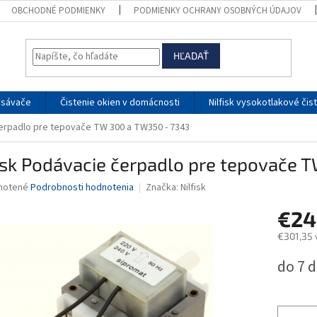
OBCHODNÉ PODMIENKY
PODMIENKY OCHRANY OSOBNÝCH ÚDAJOV
HĽADAŤ
ysávače
Čistenie okien v domácnosti
Nilfisk vysokotlakové čis
čerpadlo pre tepovače TW 300 a TW350 - 7343
isk Podávacie čerpadlo pre tepovače 
né
notené
Podrobnosti hodnotenia
Značka:
Nilfisk
nie
€24
u
€301,35 
Jednotk
do 7 d
cena:
iek.