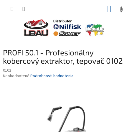
Prejsť
NÁKUP
na
obsah
KOŠÍK
PROFI 50.1 - Profesionálny
kobercový extraktor, tepovač 0102
0102
Priemerné
Neohodnotené
Podrobnosti hodnotenia
hodnotenie
produktu
je
0,0
z
5
hviezdičiek.