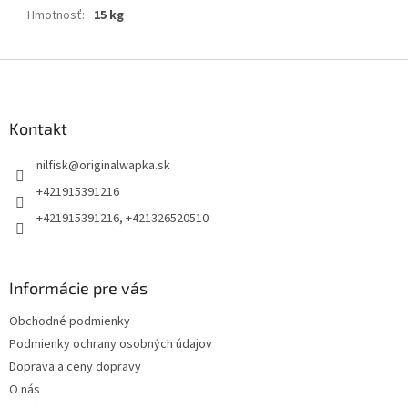
Hmotnosť
:
15 kg
Z
á
p
ä
Kontakt
t
nilfisk
@
originalwapka.sk
i
e
+421915391216
+421915391216, +421326520510
Informácie pre vás
Obchodné podmienky
Podmienky ochrany osobných údajov
Doprava a ceny dopravy
O nás