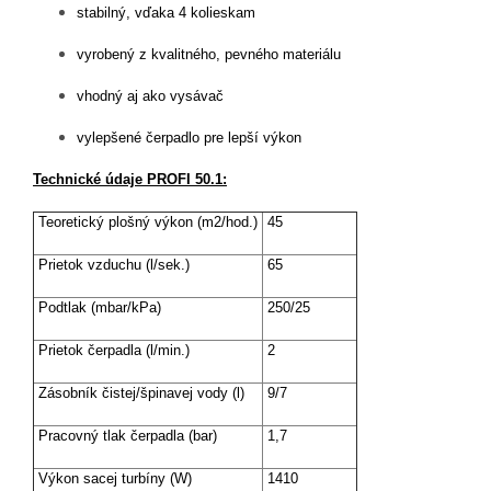
stabilný, vďaka 4 kolieskam
vyrobený z kvalitného, pevného materiálu
vhodný aj ako vysávač
vylepšené čerpadlo pre lepší výkon
Technické údaje PROFI 50.1:
Teoretický plošný výkon (m2/hod.)
45
Prietok vzduchu (l/sek.)
65
Podtlak (mbar/kPa)
250/25
Prietok čerpadla (l/min.)
2
Zásobník čistej/špinavej vody (l)
9/7
Pracovný tlak čerpadla (bar)
1,7
Výkon sacej turbíny (W)
1410