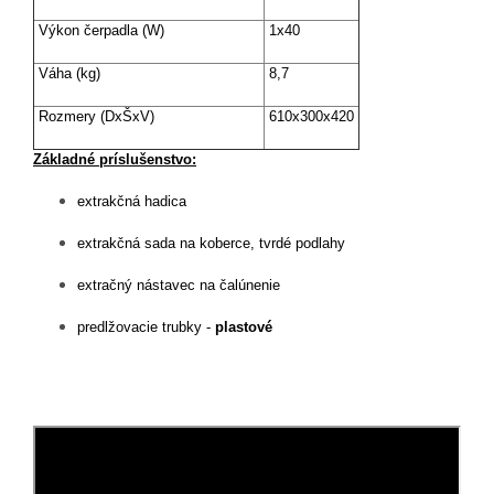
Výkon čerpadla (W)
1x40
Váha (kg)
8,7
Rozmery (DxŠxV)
610x300x420
Základné príslušenstvo:
extrakčná hadica
extrakčná sada na koberce, tvrdé podlahy
extračný nástavec na čalúnenie
predlžovacie trubky -
plastové