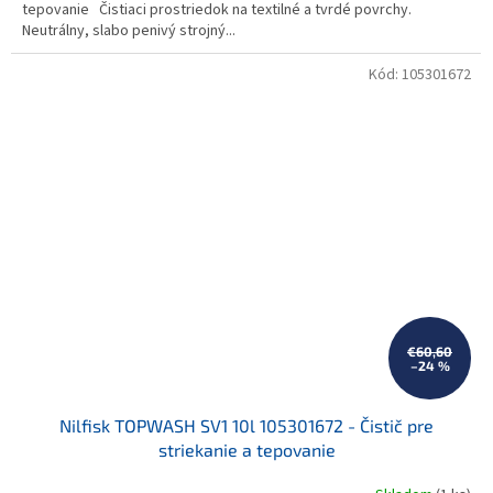
tepovanie Čistiaci prostriedok na textilné a tvrdé povrchy.
Neutrálny, slabo penivý strojný...
Kód:
105301672
€60,60
–24 %
Nilfisk TOPWASH SV1 10l 105301672 - Čistič pre
striekanie a tepovanie