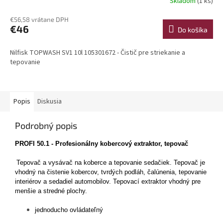
Skladom
(1 ks)
€56,58 vrátane DPH
€46
Do košíka
Nilfisk TOPWASH SV1 10l 105301672 - Čistič pre striekanie a
tepovanie
Popis
Diskusia
Podrobný popis
PROFI 50.1 - Profesionálny kobercový extraktor, tepovač
Tepovač a vysávač na koberce a tepovanie sedačiek. Tepovač je
vhodný na čistenie kobercov, tvrdých podláh, čalúnenia, tepovanie
interiérov a sedadiel automobilov. Tepovací extraktor vhodný pre
menšie a stredné plochy.
jednoducho ovládateľný