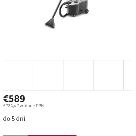
€589
€724,47 vrátane DPH
Jednotková
do 5 dní
cena: