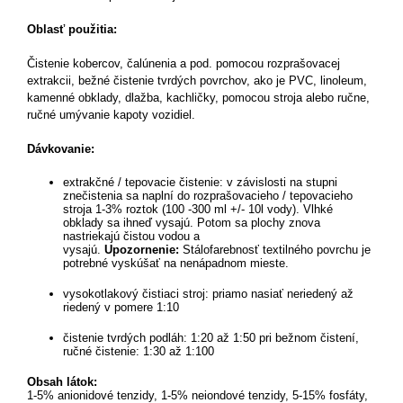
Oblasť použitia:
Čistenie kobercov, čalúnenia a pod. pomocou rozprašovacej
extrakcii, bežné čistenie tvrdých povrchov, ako je PVC, linoleum,
kamenné obklady, dlažba, kachličky, pomocou stroja alebo ručne,
ručné umývanie kapoty vozidiel.
Dávkovanie:
extrakčné / tepovacie čistenie: v závislosti na stupni
znečistenia sa naplní do rozprašovacieho / tepovacieho
stroja 1-3% roztok (100 -300 ml +/- 10l vody). Vlhké
obklady sa ihneď vysajú. Potom sa plochy znova
nastriekajú čistou vodou a
vysajú.
Upozornenie:
Stálofarebnosť textilného povrchu je
potrebné vyskúšať na nenápadnom mieste.
vysokotlakový čistiaci stroj: priamo nasiať neriedený až
riedený v pomere 1:10
čistenie tvrdých podláh: 1:20 až 1:50 pri bežnom čistení,
ručné čistenie: 1:30 až 1:100
Obsah látok:
1-5% anionidové tenzidy, 1-5% neiondové tenzidy, 5-15% fosfáty,