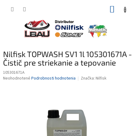
Prejsť
NÁKUP
na
obsah
KOŠÍK
Nilfisk TOPWASH SV1 1l 105301671A -
Čistič pre striekanie a tepovanie
105301671A
Priemerné
Neohodnotené
Podrobnosti hodnotenia
Značka:
Nilfisk
hodnotenie
produktu
je
0,0
z
5
hviezdičiek.