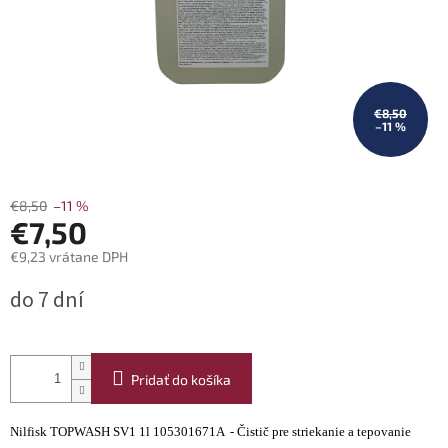
€8,50
–11 %
€8,50
–11 %
€7,50
€9,23 vrátane DPH
Jednotková
do 7 dní
cena:
Pridať do košíka
Nilfisk TOPWASH SV1 1l 105301671A - Čistič pre striekanie a tepovanie