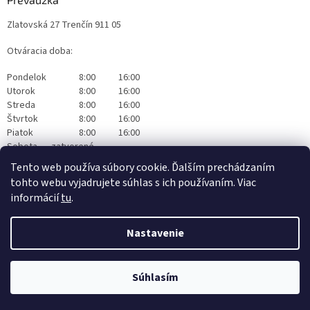
Zlatovská 27 Trenčín 911 05
Otváracia doba:
Pondelok
8:00
16:00
Utorok
8:00
16:00
Streda
8:00
16:00
Štvrtok
8:00
16:00
Piatok
8:00
16:00
Sobota
zatvorené
Nedeľa
zatvorené
Tento web používa súbory cookie. Ďalším prechádzaním
tohto webu vyjadrujete súhlas s ich používaním. Viac
informácií
tu
.
Nastavenie
Vytvoril Shoptet
|
Realizoval Appgrade
Súhlasím
Copyright 2026
Originalwapka
. Všetky práva vyhradené.
Čistiaca technika Nilfisk Trenčín