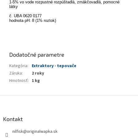
1-5% vo vode rozpustné rozpúštadlá, zmäkčovadlá, pomocné
látky
č. UBA 0620 0177
hodnota pH: 8 (1% roztok)
Dodatočné parametre
Kategória
:
Extraktory - tepovače
Záruka
:
2 roky
Hmotnosť
:
1 kg
Z
á
p
ä
Kontakt
t
nilfisk
@
originalwapka.sk
i