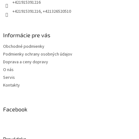
e
+421915391216
+421915391216, +421326520510
Informácie pre vás
Obchodné podmienky
Podmienky ochrany osobných údajov
Doprava a ceny dopravy
O nás
Servis
Kontakty
Facebook
Prevádzka