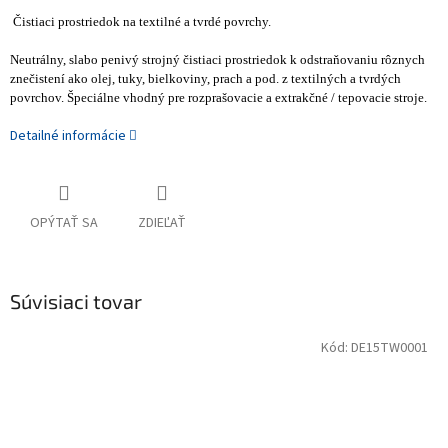
Čistiaci prostriedok na textilné a tvrdé povrchy.
Neutrálny, slabo penivý strojný čistiaci prostriedok k odstraňovaniu rôznych
znečistení ako olej, tuky, bielkoviny, prach a pod. z textilných a tvrdých
povrchov. Špeciálne vhodný pre rozprašovacie a extrakčné / tepovacie stroje.
Detailné informácie
OPÝTAŤ SA
ZDIEĽAŤ
Súvisiaci tovar
Kód:
DE15TW0001