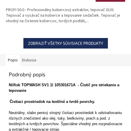
PROFI 50.0 - Profesionálny kobercový extraktor, tepovač 0101
Tepovač a vysávač na koberce a tepovanie sedačiek. Tepovač je
vhodný na čistenie kobercov, tvrdých podláh,...
ZOBRAZIŤ VŠETKY SÚVISIACE PRODUKTY
Popis
Diskusia
Podrobný popis
Nilfisk TOPWASH SV1 1l 105301671A - Čistič pre striekanie a
tepovanie
Čistiaci prostriedok na textilné a tvrdé povrchy.
Neutrálny, slabo penivý strojný čistiaci prostriedok k odstraňovaniu
rôznych znečistení ako olej, tuky, bielkoviny, prach a pod. z
textilných a tvrdých povrchov. Špeciálne vhodný pre rozprašovacie
a extrakčné / tepovacie stroje.