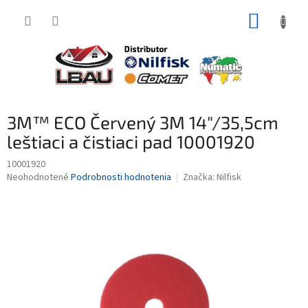
Prejsť
NÁKUP
na
obsah
KOŠÍK
3M™ ECO Červený 3M 14"/35,5cm
leštiaci a čistiaci pad 10001920
10001920
Priemerné
Neohodnotené
Podrobnosti hodnotenia
Značka:
Nilfisk
hodnotenie
produktu
je
0,0
z
5
hviezdičiek.