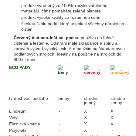
produkt vyrobený ze 100% recyklovatelného
materiálu, čímž pomáháte zelené planetě
produkt vysoké kvality za rozumnou cenu
širokou škálu padů, které uspokojí všechny nároky na
čištění
Červený čistiaco-leštiaci pad
sa používa na ľahké
čistenie a leštenie. Odstráni malé škrabance a špinu a
zároveň vytvorí vysoký lesk. Pre použitie na štandardných
podlahových strojoch. Ideálny na použitie na strojoch do
800 ot./min.
ECO PADY
Biely
červený
oranžový
tvrdosť voči podlahe
jemný
stredne
stredne
jemný
jemný
Linoleum
-
X
X
Vinyl
-
X
X
Elastická krytina
-
X
X
Polyolefin
-
X
-