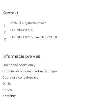
á
p
ä
Kontakt
t
nilfisk
@
originalwapka.sk
i
e
+421915391216
+421915391216, +421326520510
Informácie pre vás
Obchodné podmienky
Podmienky ochrany osobných údajov
Doprava a ceny dopravy
O nás
Servis
Kontakty