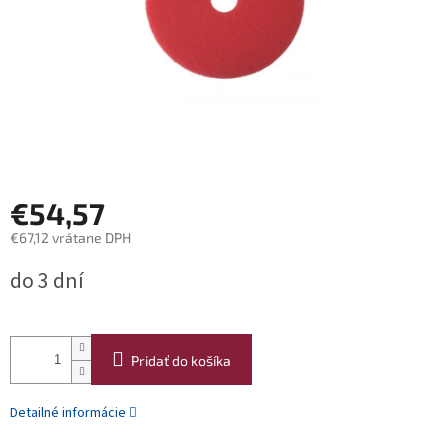
€54,57
€67,12 vrátane DPH
Jednotková
do 3 dní
cena:
Pridať do košíka
Detailné informácie