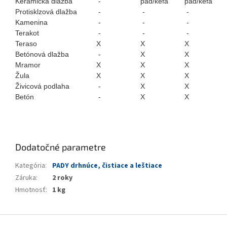
Keramická dlažba
-
pad/kefa
pad/kefa
Protisklzová dlažba
-
-
-
Kamenina
-
-
-
Terakot
-
-
-
Teraso
X
X
X
Betónová dlažba
-
X
X
Mramor
X
X
X
Žula
X
X
X
Živicová podlaha
-
X
X
Betón
-
X
X
Dodatočné parametre
Kategória
:
PADY drhnúce, čistiace a leštiace
Záruka
:
2 roky
Hmotnosť
:
1 kg
Z