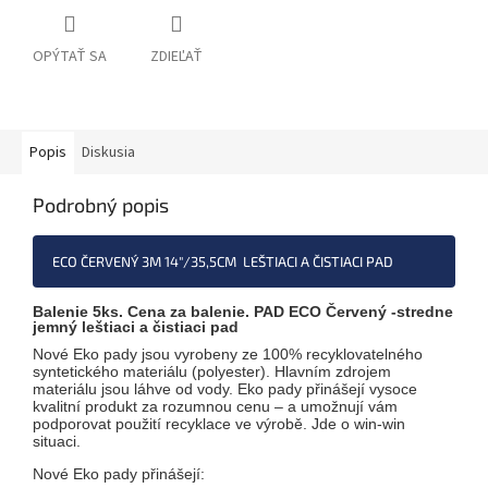
OPÝTAŤ SA
ZDIEĽAŤ
Popis
Diskusia
Podrobný popis
ECO ČERVENÝ 3M 14"/35,5CM LEŠTIACI A ČISTIACI PAD
Balenie 5ks. Cena za balenie. PAD ECO Červený -stredne
10001920
jemný leštiaci a čistiaci pad
Nové Eko pady jsou vyrobeny ze 100% recyklovatelného
syntetického materiálu (polyester). Hlavním zdrojem
materiálu jsou láhve od vody. Eko pady přinášejí vysoce
kvalitní produkt za rozumnou cenu – a umožnují vám
podporovat použití recyklace ve výrobě. Jde o win-win
situaci.
Nové Eko pady přinášejí: