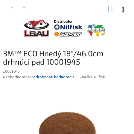
Prejsť
NÁKUP
na
obsah
KOŠÍK
3M™ ECO Hnedý 18"/46,0cm
drhnúci pad 10001945
10001945
Priemerné
Neohodnotené
Podrobnosti hodnotenia
Značka:
Nilfisk
hodnotenie
produktu
je
0,0
z
5
hviezdičiek.