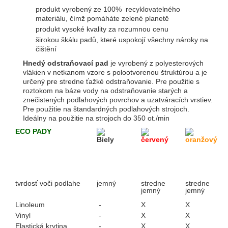
produkt vyrobený ze 100% recyklovatelného
materiálu, čímž pomáháte zelené planetě
produkt vysoké kvality za rozumnou cenu
širokou škálu padů, které uspokojí všechny nároky na
čištění
Hnedý odstraňovací pad
je vyrobený z polyesterových
vlákien v netkanom vzore s polootvorenou štruktúrou a je
určený pre stredne ťažké odstraňovanie. Pre použitie s
roztokom na báze vody na odstraňovanie starých a
znečistených podlahových povrchov a uzatváracích vrstiev.
Pre použitie na štandardných podlahových strojoch.
Ideálny na použitie na strojoch do 350 ot./min
ECO PADY
Biely
červený
oranžový
tvrdosť voči podlahe
jemný
stredne
stredne
jemný
jemný
Linoleum
-
X
X
Vinyl
-
X
X
Elastická krytina
-
X
X