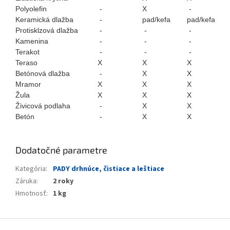
Polyolefin
-
X
-
Keramická dlažba
-
pad/kefa
pad/kefa
Protisklzová dlažba
-
-
-
Kamenina
-
-
-
Terakot
-
-
-
Teraso
X
X
X
Betónová dlažba
-
X
X
Mramor
X
X
X
Žula
X
X
X
Živicová podlaha
-
X
X
Betón
-
X
X
Dodatočné parametre
Kategória
:
PADY drhnúce, čistiace a leštiace
Záruka
:
2 roky
Hmotnosť
:
1 kg
Z