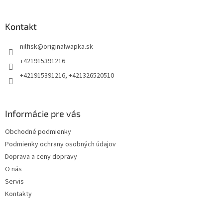
á
p
ä
Kontakt
t
nilfisk
@
originalwapka.sk
i
e
+421915391216
+421915391216, +421326520510
Informácie pre vás
Obchodné podmienky
Podmienky ochrany osobných údajov
Doprava a ceny dopravy
O nás
Servis
Kontakty