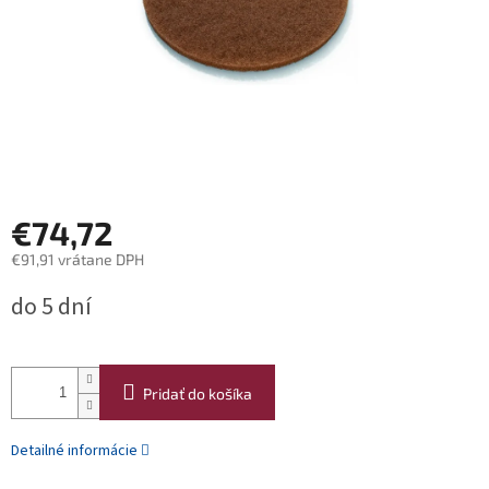
€74,72
€91,91 vrátane DPH
Jednotková
do 5 dní
cena:
Pridať do košíka
Detailné informácie