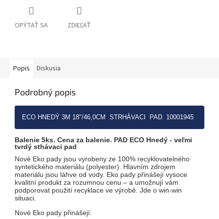
OPÝTAŤ SA
ZDIEĽAŤ
Popis
Diskusia
Podrobný popis
ECO HNEDÝ 3M 18"/46,0CM STRHÁVACI PAD 10001945
Balenie 5ks. Cena za balenie. PAD ECO Hnedý - veľmi
tvrdý sthávaci pad
Nové Eko pady jsou vyrobeny ze 100% recyklovatelného
syntetického materiálu (polyester). Hlavním zdrojem
materiálu jsou láhve od vody. Eko pady přinášejí vysoce
kvalitní produkt za rozumnou cenu – a umožnují vám
podporovat použití recyklace ve výrobě. Jde o win-win
situaci.
Nové Eko pady přinášejí: