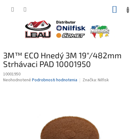
Prejsť
NÁKUP
na
obsah
KOŠÍK
3M™ ECO Hnedý 3M 19"/482mm
Strhávaci PAD 10001950
10001950
Priemerné
Neohodnotené
Podrobnosti hodnotenia
Značka:
Nilfisk
hodnotenie
produktu
je
0,0
z
5
hviezdičiek.