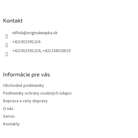
Z
á
p
ä
Kontakt
t
nilfisk
@
originalwapka.sk
i
e
+421915391216
+421915391216, +421326520510
Informácie pre vás
Obchodné podmienky
Podmienky ochrany osobných údajov
Doprava a ceny dopravy
O nás
Servis
Kontakty