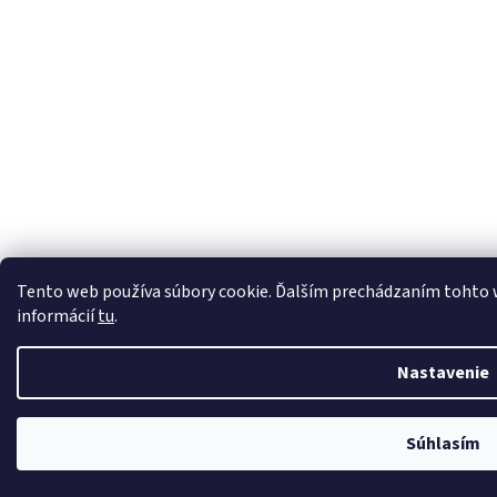
Tento web používa súbory cookie. Ďalším prechádzaním tohto we
informácií
tu
.
Nastavenie
Súhlasím
Čistiaca technika Nilfisk Trenčín