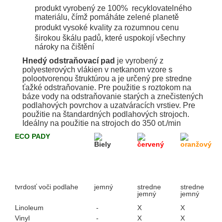
produkt vyrobený ze 100% recyklovatelného
materiálu, čímž pomáháte zelené planetě
produkt vysoké kvality za rozumnou cenu
širokou škálu padů, které uspokojí všechny
nároky na čištění
Hnedý odstraňovací pad
je vyrobený z
polyesterových vlákien v netkanom vzore s
polootvorenou štruktúrou a je určený pre stredne
ťažké odstraňovanie. Pre použitie s roztokom na
báze vody na odstraňovanie starých a znečistených
podlahových povrchov a uzatváracích vrstiev. Pre
použitie na štandardných podlahových strojoch.
Ideálny na použitie na strojoch do 350 ot./min
ECO PADY
Biely
červený
oranžový
tvrdosť voči podlahe
jemný
stredne
stredne
jemný
jemný
Linoleum
-
X
X
Vinyl
-
X
X