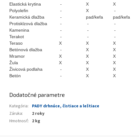
Elastická krytina
-
X
X
Polyolefin
-
X
-
Keramická dlažba
-
pad/kefa
pad/kefa
Protisklzová dlažba
-
-
-
Kamenina
-
-
-
Terakot
-
-
-
Teraso
X
X
X
Betónová dlažba
-
X
X
Mramor
X
X
X
Žula
X
X
X
Živicová podlaha
-
X
X
Betón
-
X
X
Dodatočné parametre
Kategória
:
PADY drhnúce, čistiace a leštiace
Záruka
:
2 roky
Hmotnosť
:
2 kg