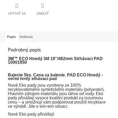
OPÝTAŤ SA
ZDIEĽAŤ
Popis
Diskusia
Podrobný popis
3M™
ECO Hnedý 3M 19"/482mm Strhávaci PAD
10001950
Balenie 5ks. Cena za balenie. PAD ECO Hnedý -
veľmi tvrdý sthávaci pad
Nové Eko pady jsou vyrobeny ze 100%
recyklovatelného syntetického materiálu (polyester).
Hlavním zdrojem materiálu jsou láhve od vody. Eko
pady přinášejí vysoce kvalitní produkt za rozumnou
cenu – a umožnují vám podporovat použití recyklace
ve výrobě. Jde o win-win situaci.
Nové Eko pady přinášejí: