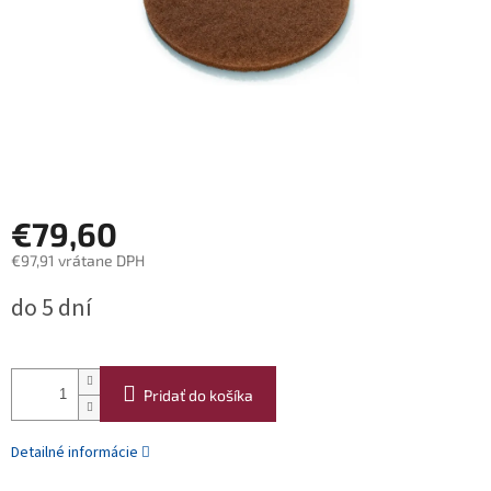
€79,60
€97,91 vrátane DPH
Jednotková
do 5 dní
cena:
Pridať do košíka
Detailné informácie