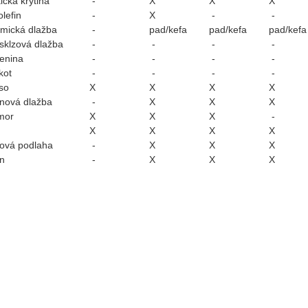
ická krytina
-
X
X
X
olefin
-
X
-
-
mická dlažba
-
pad/kefa
pad/kefa
pad/kefa
isklzová dlažba
-
-
-
-
enina
-
-
-
-
kot
-
-
-
-
so
X
X
X
X
nová dlažba
-
X
X
X
mor
X
X
X
-
X
X
X
X
cová podlaha
-
X
X
X
n
-
X
X
X