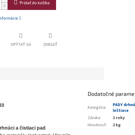
Pridať do košíka
informácie
OPÝTAŤ SA
ZDIEĽAŤ
Dodatočné parame
PADY drhnúc
49
Kategória
:
leštiace
Záruka
:
2 roky
Hmotnosť
:
2 kg
hnúci a čistiaci pad