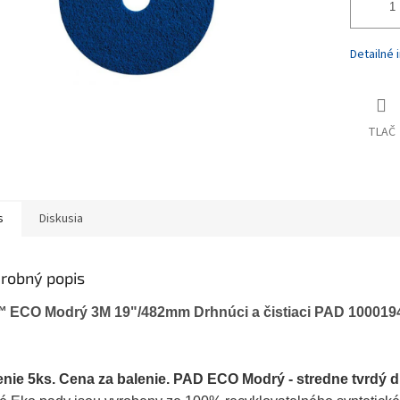
Detailné 
TLAČ
s
Diskusia
robný popis
™
ECO Modrý 3M 19"/482mm Drhnúci a čistiaci PAD 100019
enie 5ks. Cena za balenie. PAD ECO Modrý - stredne tvrdý dr