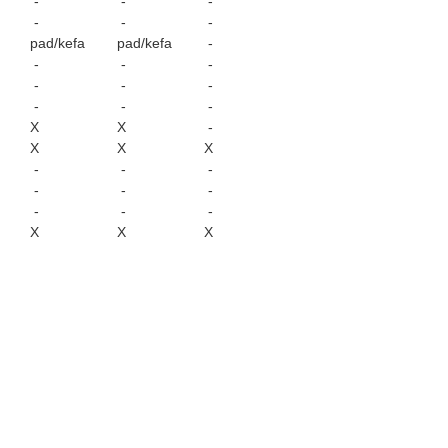
-
-
-
-
-
-
pad/kefa
pad/kefa
-
-
-
-
-
-
-
-
-
-
X
X
-
X
X
X
-
-
-
-
-
-
-
-
-
X
X
X