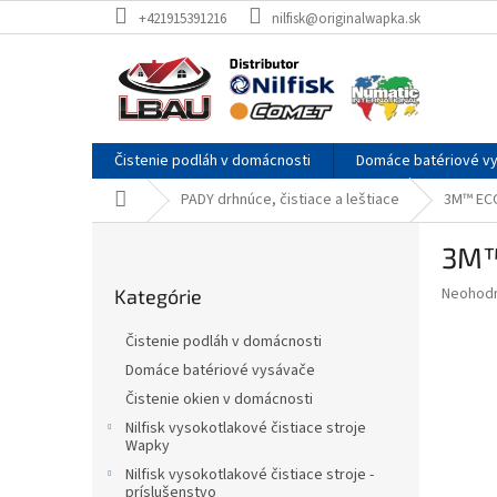
Prejsť
+421915391216
nilfisk@originalwapka.sk
na
obsah
Čistenie podláh v domácnosti
Domáce batériové v
Domov
PADY drhnúce, čistiace a leštiace
3M™ ECO
B
3M™
o
Preskočiť
č
Priemer
Neohod
Kategórie
kategórie
n
hodnote
ý
produkt
Čistenie podláh v domácnosti
p
je
Domáce batériové vysávače
0,0
a
z
Čistenie okien v domácnosti
n
5
e
Nilfisk vysokotlakové čistiace stroje
hviezdič
Wapky
l
Nilfisk vysokotlakové čistiace stroje -
príslušenstvo