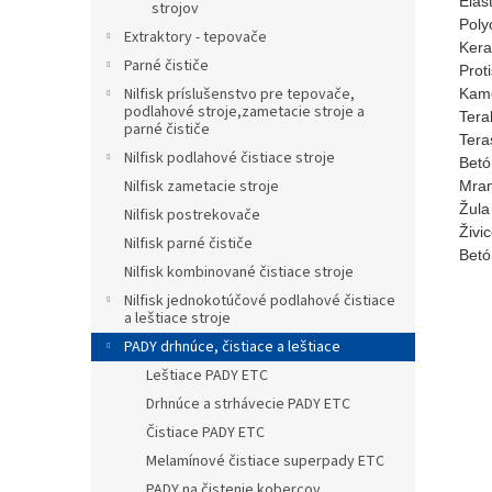
Elast
strojov
Poly
Extraktory - tepovače
Kera
Parné čističe
Prot
Nilfisk príslušenstvo pre tepovače,
Kam
podlahové stroje,zametacie stroje a
Tera
parné čističe
Tera
Nilfisk podlahové čistiace stroje
Betó
Nilfisk zametacie stroje
Mra
Žula
Nilfisk postrekovače
Živi
Nilfisk parné čističe
Betó
Nilfisk kombinované čistiace stroje
Nilfisk jednokotúčové podlahové čistiace
a leštiace stroje
PADY drhnúce, čistiace a leštiace
Leštiace PADY ETC
Drhnúce a strhávecie PADY ETC
Čistiace PADY ETC
Melamínové čistiace superpady ETC
PADY na čistenie kobercov