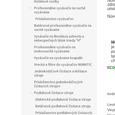
Nové
Hotelové vozíky
zdro
Profesionálne vysávače na suché
umož
vysávanie
Nov
Príslušenstvo vysávačov
Batériové profesionálne vysávače na
suché vysávanie
Vysávače na likvidáciu azbestu a
nebezpečných látok triedy "H"
M
je
Profesionálne vysávače na
mokrosuché vysávanie
po
ta
Vysávače na vysávanie kvapalín
ch
Vrecká a filtre do vysávačov NUMATIC
ECO
Jednokotúčové čistiace a leštiace
stroje
Príslušenstvo jednokotúčových
čistiacich strojov
Podlahové čistiace stroje
tvrd
Elektrické podlahové čistiace stroje
Lino
Batériové podlahové čistiace stroje
Vinyl
Príslušenstvo podlahových čistiacich