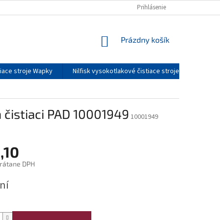
DOPRAVA A CENY DOPRAVY
O NÁS
Prihlásenie
SERVIS
KONTAKTY
NÁKUPNÝ
Prázdny košík
KOŠÍK
tiace stroje Wapky
Nilfisk vysokotlakové čistiace stroje - príslušenst
čistiaci PAD 10001949
10001949
,10
rátane DPH
ová
ní