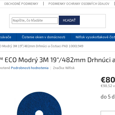
OBCHODNÉ PODMIENKY
PODMIENKY OCHRANY OSOBNÝCH ÚDAJOV
HĽADAŤ
ysávače
Čistenie okien v domácnosti
Nilfisk vysokotlakové čis
 Modrý 3M 19"/482mm Drhnúci a čistiaci PAD 10001949
 ECO Modrý 3M 19"/482mm Drhnúci a 
né
notené
Podrobnosti hodnotenia
Značka:
Nilfisk
nie
€80
u
€98,52 v
Jednotk
do 5 d
cena:
iek.