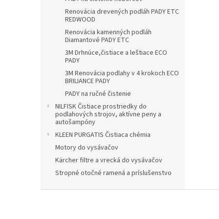
Renovácia drevených podláh PADY ETC
REDWOOD
Renovácia kamenných podláh
Diamantové PADY ETC
3M Drhnúce,čistiace a leštiace ECO
PADY
3M Renovácia podlahy v 4 krokoch ECO
BRILIANCE PADY
PADY na ručné čistenie
NILFISK Čistiace prostriedky do
podlahových strojov, aktívne peny a
autošampóny
KLEEN PURGATIS Čistiaca chémia
Motory do vysávačov
Kärcher filtre a vrecká do vysávačov
Stropné otočné ramená a príslušenstvo
Z
á
p