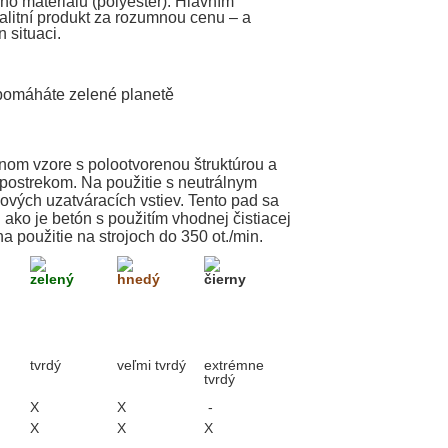
o materiálu (polyester). Hlavním
alitní produkt za rozumnou cenu – a
 situaci.
 pomáháte zelené planetě
nom vzore s polootvorenou štruktúrou a
s postrekom. Na použitie s neutrálnym
vých uzatváracích vstiev. Tento pad sa
ako je betón s použitím vhodnej čistiacej
 použitie na strojoch do 350 ot./min.
zelený
hnedý
čierny
tvrdý
veľmi tvrdý
extrémne
tvrdý
X
X
-
X
X
X