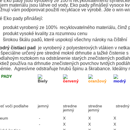
 Eko pady jsou vyrobeny ze 100% recyklovatelného syntetickéh
jem materiálu jsou láhve od vody. Eko pady přinášejí vysoce kv
nují vám podporovat použití recyklace ve výrobě. Jde o win-win
é Eko pady přinášejí:
produkt vyrobený ze 100% recyklovatelného materiálu, čímž
produkt vysoké kvality za rozumnou cenu
širokou škálu padů, které uspokojí všechny nároky na čištění
odrý čistiaci pad
je vyrobený z polyesterových vlákien v netka
 špeciálne určený pre stredné mokré drhnutie a tažké čistenie 
dlahoým roztokom na odstránenie starých znečistených podlaho
ktiež používa na drhnutie znečistených povrchov tvrdých podláh 
émie. Agresívne odstraňuje hrubú špinu a škrabance. Ideálny na
 PADY
Biely
červený
oranžový
modrý
osť voči podlahe
jemný
stredne
stredne
stredný
jemný
jemný
leum
-
X
X
X
-
X
X
X