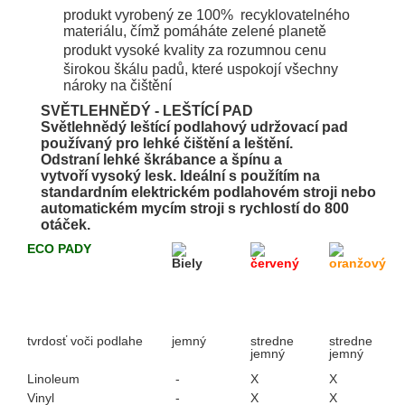
produkt vyrobený ze 100% recyklovatelného
materiálu, čímž pomáháte zelené planetě
produkt vysoké kvality za rozumnou cenu
širokou škálu padů, které uspokojí všechny
nároky na čištění
SVĚTLEHNĚDÝ - LEŠTÍCÍ PAD
Světlehnědý leštící podlahový udržovací pad
používaný pro lehké čištění a leštění.
Odstraní lehké škrábance a špínu a
vytvoří vysoký lesk. Ideální s použítím na
standardním elektrickém podlahovém stroji nebo
automatickém mycím stroji s rychlostí do 800
otáček.
ECO PADY
Biely
červený
oranžový
tvrdosť voči podlahe
jemný
stredne
stredne
jemný
jemný
Linoleum
-
X
X
Vinyl
-
X
X