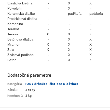
Elastická krytina
-
X
X
Polyolefin
-
X
-
Keramická dlažba
-
pad/kefa
pad/kefa
Protisklzová dlažba
-
-
-
Kamenina
-
-
-
Terakot
-
-
-
Teraso
X
X
X
Betónová dlažba
-
X
X
Mramor
X
X
X
Žula
X
X
X
Živicová podlaha
-
X
X
Betón
-
X
X
Dodatočné parametre
Kategória
:
PADY drhnúce, čistiace a leštiace
Záruka
:
2 roky
Hmotnosť
:
2 kg