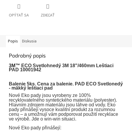
OPÝTAŤ SA
ZDIEĽAŤ
Popis
Diskusia
Podrobný popis
3M™
ECO Svetlohnedý 3M 18"/460mm Leštiaci
PAD 10001942
Balenie 5ks. Cena za balenie. PAD ECO Svetlonedý
- mäkký leštiaci pad
Nové Eko pady jsou vyrobeny ze 100%
recyklovatelného syntetického materiálu (polyester).
Hlavním zdrojem materiálu jsou láhve od vody. Eko
pady přinášejí vysoce kvalitní produkt za rozumnou
cenu – a umožnují vám podporovat použití recyklace
ve výrobě. Jde o win-win situaci.
Nové Eko pady přinášejí: