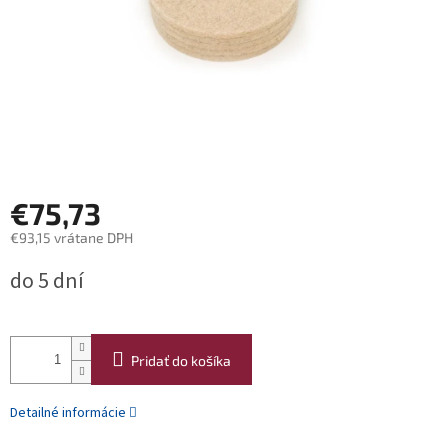
€75,73
€93,15 vrátane DPH
Jednotková
do 5 dní
cena:
Pridať do košíka
Detailné informácie