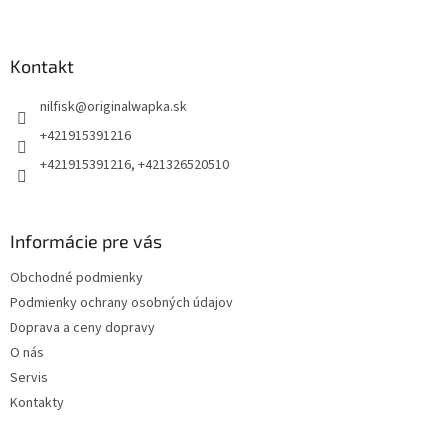
Z
á
p
ä
Kontakt
t
nilfisk
@
originalwapka.sk
i
e
+421915391216
+421915391216, +421326520510
Informácie pre vás
Obchodné podmienky
Podmienky ochrany osobných údajov
Doprava a ceny dopravy
O nás
Servis
Kontakty