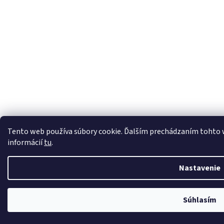
Tento web používa súbory cookie. Ďalším prechádzaním tohto we
informácií
tu
.
Nastavenie
Súhlasím
Čistiaca technika Nilfisk Trenčín