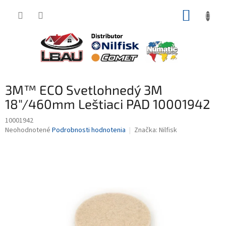
Prejsť
NÁKUP
na
obsah
KOŠÍK
3M™ ECO Svetlohnedý 3M
18"/460mm Leštiaci PAD 10001942
10001942
Priemerné
Neohodnotené
Podrobnosti hodnotenia
Značka:
Nilfisk
hodnotenie
produktu
je
0,0
z
5
hviezdičiek.