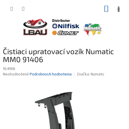
Prejsť
NÁKUP
na
obsah
KOŠÍK
Čistiaci upratovací vozík Numatic
MM0 91406
914906
Priemerné
Neohodnotené
Podrobnosti hodnotenia
Značka:
Numatic
hodnotenie
produktu
je
0,0
z
5
hviezdičiek.