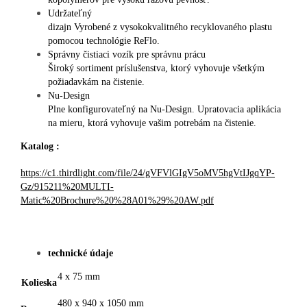
Udržateľný
dizajn Vyrobené z vysokokvalitného recyklovaného plastu
pomocou technológie ReFlo.
Správny čistiaci vozík pre správnu prácu
Široký sortiment príslušenstva, ktorý vyhovuje všetkým
požiadavkám na čistenie.
Nu-Design
Plne konfigurovateľný na Nu-Design. Upratovacia aplikácia
na mieru, ktorá vyhovuje vašim potrebám na čistenie.
Katalog :
https://c1.thirdlight.com/file/24/gVFVlGIgV5oMV5hgVtIJgqYP-
Gz/915211%20MULTI-
Matic%20Brochure%20%28A01%29%20AW.pdf
technické údaje
4 x 75 mm
Kolieska
480 x 940 x 1050 mm