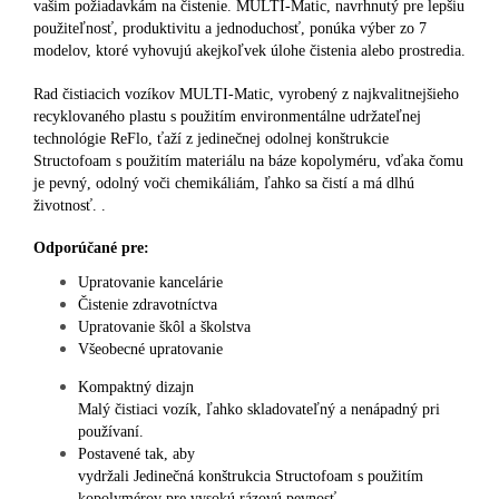
vašim požiadavkám na čistenie. MULTI-Matic, navrhnutý pre lepšiu
použiteľnosť, produktivitu a jednoduchosť, ponúka výber zo 7
modelov, ktoré vyhovujú akejkoľvek úlohe čistenia alebo prostredia.
Rad čistiacich vozíkov MULTI-Matic, vyrobený z najkvalitnejšieho
recyklovaného plastu s použitím environmentálne udržateľnej
technológie ReFlo, ťaží z jedinečnej odolnej konštrukcie
Structofoam s použitím materiálu na báze kopolyméru, vďaka čomu
je pevný, odolný voči chemikáliám, ľahko sa čistí a má dlhú
životnosť. .
Odporúčané pre:
Upratovanie kancelárie
Čistenie zdravotníctva
Upratovanie škôl a školstva
Všeobecné upratovanie
Kompaktný dizajn
Malý čistiaci vozík, ľahko skladovateľný a nenápadný pri
používaní.
Postavené tak, aby
vydržali Jedinečná konštrukcia Structofoam s použitím
kopolymérov pre vysokú rázovú pevnosť.