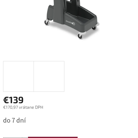
€139
€170,97 vrátane DPH
Jednotková
do 7 dní
cena: