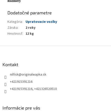
Rozmery
Dodatočné parametre
Kategória
:
Upratovacie vozíky
Záruka
:
2 roky
Hmotnosť
:
12 kg
Z
á
p
ä
Kontakt
t
nilfisk
@
originalwapka.sk
i
e
+421915391216
+421915391216, +421326520510
Informácie pre vás