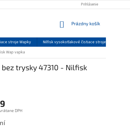
DOPRAVA A CENY DOPRAVY
O NÁS
Prihlásenie
SERVIS
KONTAKTY
NÁKUPNÝ
Prázdny košík
KOŠÍK
tiace stroje Wapky
Nilfisk vysokotlakové čistiace stroje - príslušenst
lfisk Wap vapka
 bez trysky 47310 - Nilfisk
9
vrátane DPH
ová
ní