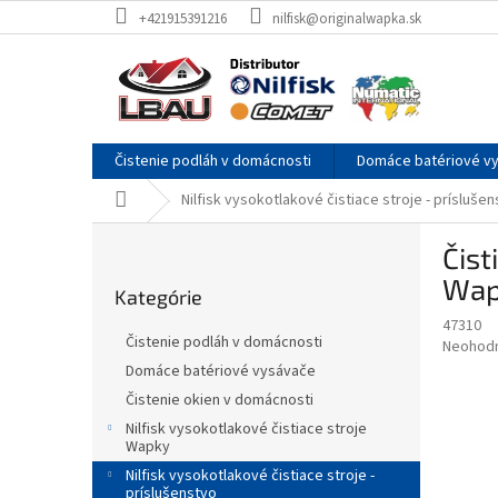
Prejsť
+421915391216
nilfisk@originalwapka.sk
na
obsah
Čistenie podláh v domácnosti
Domáce batériové v
Domov
Nilfisk vysokotlakové čistiace stroje - prísluše
B
Čist
o
Preskočiť
č
Wap
Kategórie
kategórie
n
47310
ý
Čistenie podláh v domácnosti
Priemer
Neohod
p
hodnote
Domáce batériové vysávače
a
produkt
Čistenie okien v domácnosti
n
je
e
Nilfisk vysokotlakové čistiace stroje
0,0
Wapky
z
l
5
Nilfisk vysokotlakové čistiace stroje -
príslušenstvo
hviezdič