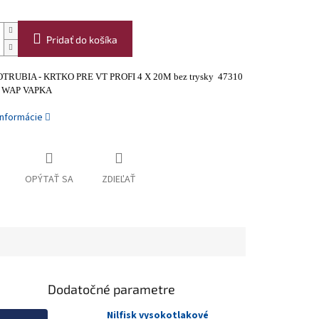
Pridať do košíka
OTRUBIA - KRTKO PRE VT PROFI 4 X 20M bez trysky 47310
K WAP VAPKA
informácie
OPÝTAŤ SA
ZDIEĽAŤ
Dodatočné parametre
Nilfisk vysokotlakové