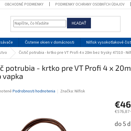
OBCHODNÉ PODMIENKY
PODMIENKY OCHRANY OSOBNÝCH ÚDAJOV
HĽADAŤ
ysávače
Čistenie okien v domácnosti
Nilfisk vysokotlakové čis
nstvo
Čistič potrubia - krtko pre VT Profi 4 x 20m bez trysky 47310 - Ni
ič potrubia - krtko pre VT Profi 4 x 20m
 vapka
né
notené
Podrobnosti hodnotenia
Značka:
Nilfisk
nie
€46
u
€576,87 
Jednotk
do 5 d
cena:
iek.