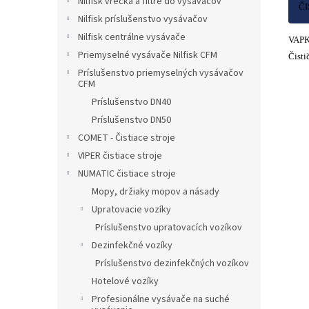
Nilfisk vrecká a filtre do vysávačov
ČI
Nilfisk príslušenstvo vysávačov
Nilfisk centrálne vysávače
VAP
Priemyselné vysávače Nilfisk CFM
Čisti
Príslušenstvo priemyselných vysávačov
CFM
Príslušenstvo DN40
Príslušenstvo DN50
COMET - Čistiace stroje
VIPER čistiace stroje
NUMATIC čistiace stroje
Mopy, držiaky mopov a násady
Upratovacie vozíky
Príslušenstvo upratovacích vozíkov
Dezinfekčné vozíky
Príslušenstvo dezinfekčných vozíkov
Hotelové vozíky
Profesionálne vysávače na suché