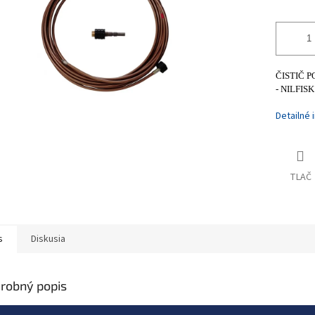
ČISTIČ P
- NILFIS
Detailné 
TLAČ
s
Diskusia
robný popis