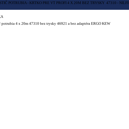
STIČ POTRUBIA - KRTKO PRE VT PROFI 4 X 20M BEZ TRYSKY 47310 - NILF
KA
č potrubia 4 x 20m 47310 bez trysky 46921 a bez adaptéra ERGO KEW