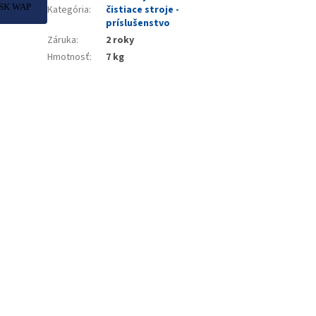
ISK WAP
Kategória
:
čistiace stroje -
príslušenstvo
Záruka
:
2 roky
Hmotnosť
:
7 kg