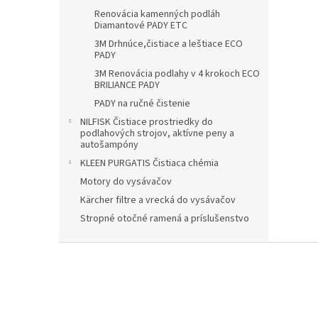
Renovácia kamenných podláh
Diamantové PADY ETC
3M Drhnúce,čistiace a leštiace ECO
PADY
3M Renovácia podlahy v 4 krokoch ECO
BRILIANCE PADY
PADY na ručné čistenie
NILFISK Čistiace prostriedky do
podlahových strojov, aktívne peny a
autošampóny
KLEEN PURGATIS Čistiaca chémia
Motory do vysávačov
Kärcher filtre a vrecká do vysávačov
Stropné otočné ramená a príslušenstvo
Z
á
p
ä
t