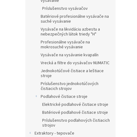
vysávanie
Príslušenstvo vysávačov
Batériové profesionálne vysávače na
suché vysávanie
Vysávače na likvidáciu azbestu a
nebezpečných látok triedy "H"
Profesionálne vysávače na
mokrosuché vysávanie
Vysávače na vysávanie kvapalín
Vrecká a filtre do vysávačov NUMATIC
Jednokotúčové čistiace a leštiace
stroje
Príslušenstvo jednokotúčových
čistiacich strojov
Podlahové čistiace stroje
Elektrické podlahové čistiace stroje
Batériové podlahové čistiace stroje
Príslušenstvo podlahových čistiacich
strojov
Extraktory - tepovače