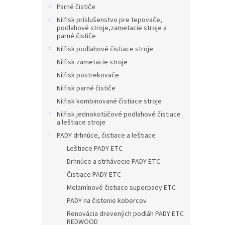
Parné čističe
Nilfisk príslušenstvo pre tepovače,
podlahové stroje,zametacie stroje a
parné čističe
Nilfisk podlahové čistiace stroje
Nilfisk zametacie stroje
Nilfisk postrekovače
Nilfisk parné čističe
Nilfisk kombinované čistiace stroje
Nilfisk jednokotúčové podlahové čistiace
a leštiace stroje
PADY drhnúce, čistiace a leštiace
Leštiace PADY ETC
Drhnúce a strhávecie PADY ETC
Čistiace PADY ETC
Melamínové čistiace superpady ETC
PADY na čistenie kobercov
Renovácia drevených podláh PADY ETC
REDWOOD