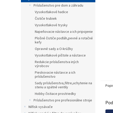
Príslušenstvo pre dom a záhradu
Vysokotlakové hadice
Čističe trubiek
Vysokotlakové trysky
Napeňovacie nástavce a ich pripojenie
Plošné čističe podláh,pevné a rotačné
kefy
Opravné sady a O-krúžky
Vysokotlakové pištole a nástavce
Redukcie príslušenstva iných
výrobcov
Pieskovacie nástavce a ich
príslušenstvo
Sady príslušenstva,filtre,uchytenie na
Popi
stenu a spätné ventily
Hobby čistiace prostriedky
Príslušenstvo pre profesionálne stroje
Pod
Nilfisk vysávače