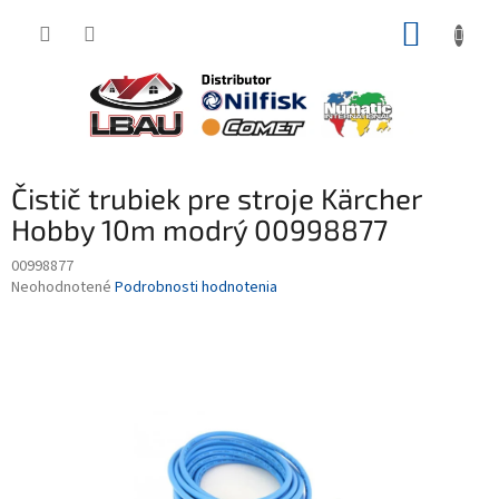
Prejsť
NÁKUP
na
obsah
KOŠÍK
Čistič trubiek pre stroje Kärcher
Hobby 10m modrý 00998877
00998877
Priemerné
Neohodnotené
Podrobnosti hodnotenia
hodnotenie
produktu
je
0,0
z
5
hviezdičiek.