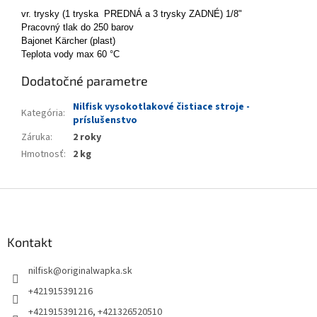
vr. trysky (1 tryska PREDNÁ a 3 trysky ZADNÉ) 1/8"
Pracovný tlak do 250 barov
Bajonet Kärcher (plast)
Teplota vody max 60 °C
Dodatočné parametre
Nilfisk vysokotlakové čistiace stroje -
Kategória
:
príslušenstvo
Záruka
:
2 roky
Hmotnosť
:
2 kg
Z
á
p
ä
Kontakt
t
nilfisk
@
originalwapka.sk
i
e
+421915391216
+421915391216, +421326520510