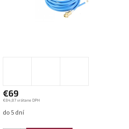
€69
€84,87 vrátane DPH
Jednotková
do 5 dní
cena: