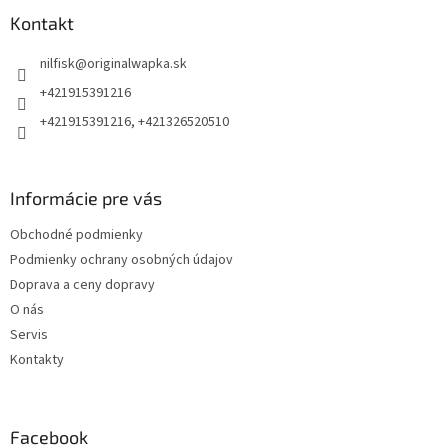
p
ä
Kontakt
t
nilfisk
@
originalwapka.sk
i
e
+421915391216
+421915391216, +421326520510
Informácie pre vás
Obchodné podmienky
Podmienky ochrany osobných údajov
Doprava a ceny dopravy
O nás
Servis
Kontakty
Facebook