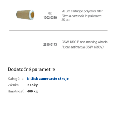
Dodatočné parametre
Kategória
:
Nilfisk zametacie stroje
Záruka
:
2 roky
Hmotnosť
:
400 kg
Z
á