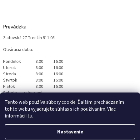
Prevádzka
Zlatovská 27 Trenčín 911 05
Otváracia doba:
Pondelok
8:00
16:00
Utorok
8:00
16:00
Streda
8:00
16:00
Štvrtok
8:00
16:00
Piatok
8:00
16:00
Sobota
zatvorené
Nedeľa
zatvorené
Tento web používa súbory cookie. Ďalším prechádzaním
tohto webu vyjadrujete súhlas s ich používaním. Viac
informácií
tu
.
Nastavenie
Vytvoril Shoptet
|
Realizoval Appgrade