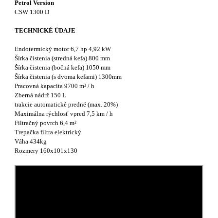
Petrol Version
CSW 1300 D
TECHNICKÉ ÚDAJE
Endotermický motor 6,7 hp 4,92 kW
Šírka čistenia (stredná kefa) 800 mm
Šírka čistenia (bočná kefa) 1050 mm
Šírka čistenia (s dvoma kefami) 1300mm
Pracovná kapacita 9700 m² / h
Zberná nádrž 150 L
trakcie automatické predné (max. 20%)
Maximálna rýchlosť vpred 7,5 km / h
Filtračný povrch 6,4 m²
Trepačka filtra elektrický
Váha 434kg
Rozmery 160x101x130