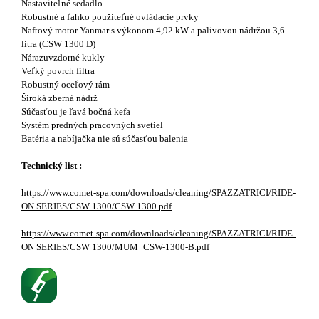
Nastaviteľné sedadlo
Robustné a ľahko použiteľné ovládacie prvky
Naftový motor Yanmar s výkonom 4,92 kW a palivovou nádržou 3,6
litra (CSW 1300 D)
Nárazuvzdorné kukly
Veľký povrch filtra
Robustný oceľový rám
Široká zberná nádrž
Súčasťou je ľavá bočná kefa
Systém predných pracovných svetiel
Batéria a nabíjačka nie sú súčasťou balenia
Technický list :
https://www.comet-spa.com/downloads/cleaning/SPAZZATRICI/RIDE-
ON SERIES/CSW 1300/CSW 1300.pdf
https://www.comet-spa.com/downloads/cleaning/SPAZZATRICI/RIDE-
ON SERIES/CSW 1300/MUM_CSW-1300-B.pdf