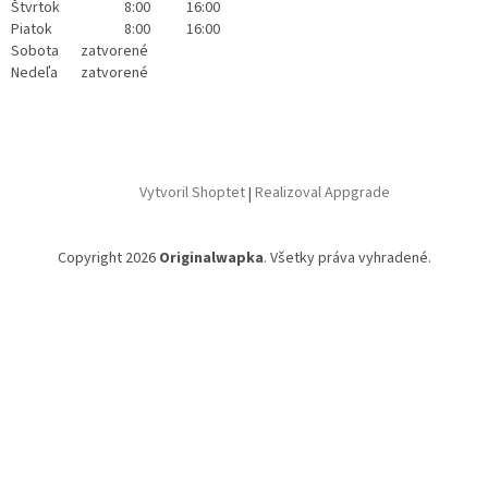
Štvrtok
8:00
16:00
Piatok
8:00
16:00
Sobota
zatvorené
Nedeľa
zatvorené
Vytvoril Shoptet
|
Realizoval Appgrade
Copyright 2026
Originalwapka
. Všetky práva vyhradené.