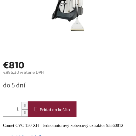
€810
€996,30 vrátane DPH
Jednotková
do 5 dní
cena:
Pridať do košíka
Comet CVC 150 XH - Jednomotorový kobercový extraktor 93560012