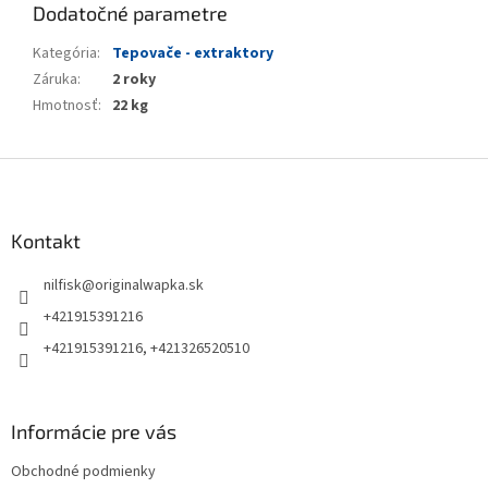
Dodatočné parametre
Kategória
:
Tepovače - extraktory
Záruka
:
2 roky
Hmotnosť
:
22 kg
Z
á
p
ä
Kontakt
t
nilfisk
@
originalwapka.sk
i
e
+421915391216
+421915391216, +421326520510
Informácie pre vás
Obchodné podmienky