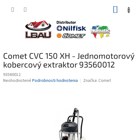
Prejsť
NÁKUP
na
obsah
KOŠÍK
Comet CVC 150 XH - Jednomotorový
kobercový extraktor 93560012
93560012
Priemerné
Neohodnotené
Podrobnosti hodnotenia
Značka:
Comet
hodnotenie
produktu
je
0,0
z
5
hviezdičiek.