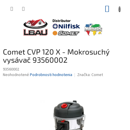
Prejsť
NÁKUP
na
obsah
KOŠÍK
Comet CVP 120 X - Mokrosuchý
vysávač 93560002
93560002
Priemerné
Neohodnotené
Podrobnosti hodnotenia
Značka:
Comet
hodnotenie
produktu
je
0,0
z
5
hviezdičiek.