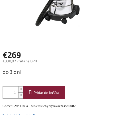
€269
€330,87 vrátane DPH
Jednotková
do 3 dní
cena:
Pridať do košíka
Comet CVP 120 X - Mokrosuchý vysávač 93560002