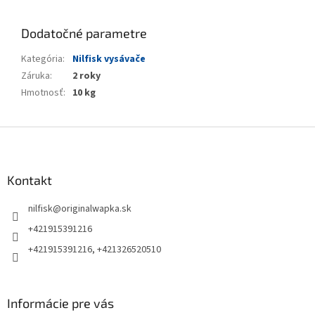
Dodatočné parametre
Kategória
:
Nilfisk vysávače
Záruka
:
2 roky
Hmotnosť
:
10 kg
Z
á
p
ä
Kontakt
t
nilfisk
@
originalwapka.sk
i
e
+421915391216
+421915391216, +421326520510
Informácie pre vás