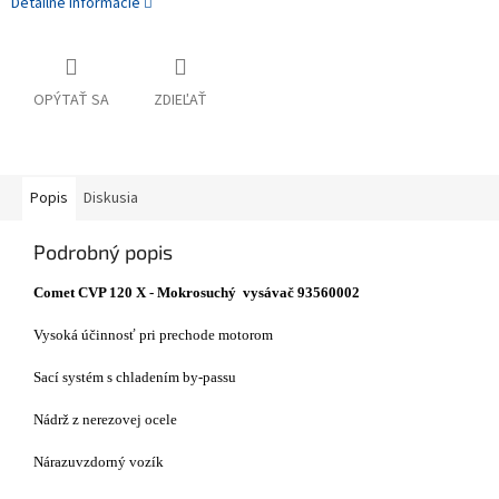
Detailné informácie
OPÝTAŤ SA
ZDIEĽAŤ
Popis
Diskusia
Podrobný popis
Comet CVP 120 X - Mokrosuchý vysávač 93560002
Vysoká účinnosť pri prechode motorom
Sací systém s chladením by-passu
Nádrž z nerezovej ocele
Nárazuvzdorný vozík