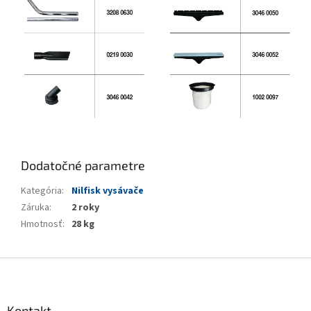
Dodatočné parametre
Kategória
:
Nilfisk vysávače
Záruka
:
2 roky
Hmotnosť
:
28 kg
Z
á
p
ä
Kontakt