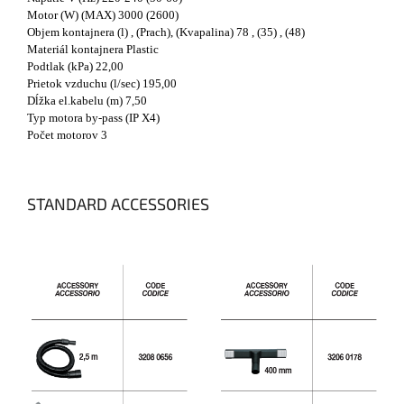
Motor (W) (MAX) 3000 (2600)
Objem kontajnera (l) , (Prach), (Kvapalina) 78 , (35) , (48)
Materiál kontajnera Plastic
Podtlak (kPa) 22,00
Prietok vzduchu (l/sec) 195,00
Dĺžka el.kabelu (m) 7,50
Typ motora by-pass (IP X4)
Počet motorov 3
STANDARD ACCESSORIES