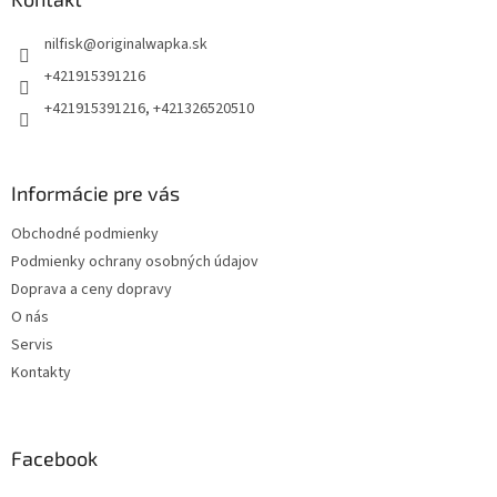
t
nilfisk
@
originalwapka.sk
i
e
+421915391216
+421915391216, +421326520510
Informácie pre vás
Obchodné podmienky
Podmienky ochrany osobných údajov
Doprava a ceny dopravy
O nás
Servis
Kontakty
Facebook