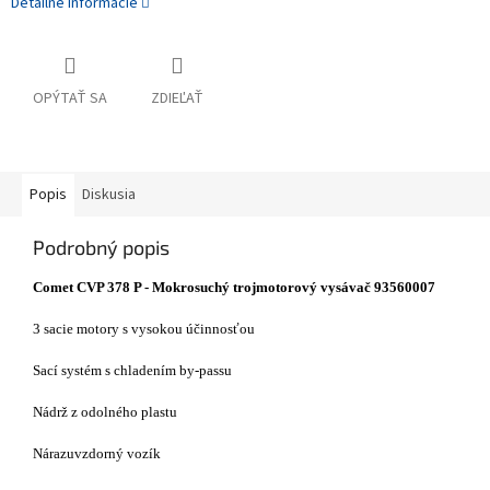
Detailné informácie
OPÝTAŤ SA
ZDIEĽAŤ
Popis
Diskusia
Podrobný popis
Comet CVP 378 P - Mokrosuchý trojmotorový vysávač 93560007
3 sacie motory s vysokou účinnosťou
Sací systém s chladením by-passu
Nádrž z odolného plastu
Nárazuvzdorný vozík