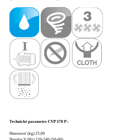
Technické parametre CVP 378 P :
Hmotnosť (kg) 25,00
Napätie V (Hz) 220-240 (50-60)