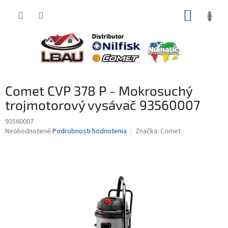
Prejsť
NÁKUP
na
obsah
KOŠÍK
Comet CVP 378 P - Mokrosuchý
trojmotorový vysávač 93560007
93560007
Priemerné
Neohodnotené
Podrobnosti hodnotenia
Značka:
Comet
hodnotenie
produktu
je
0,0
z
5
hviezdičiek.