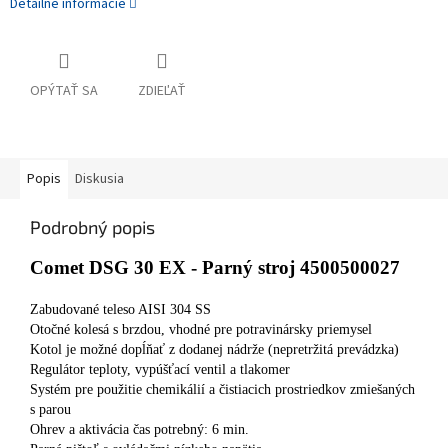
Detailné informácie
OPÝTAŤ SA
ZDIEĽAŤ
Popis
Diskusia
Podrobný popis
Comet DSG 30 EX - Parný stroj 4500500027
Zabudované teleso AISI 304 SS
Otočné kolesá s brzdou, vhodné pre potravinársky priemysel
Kotol je možné dopĺňať z dodanej nádrže (nepretržitá prevádzka)
Regulátor teploty, vypúšťací ventil a tlakomer
Systém pre použitie chemikálií a čistiacich prostriedkov zmiešaných
s parou
Ohrev a aktivácia čas potrebný: 6 min.