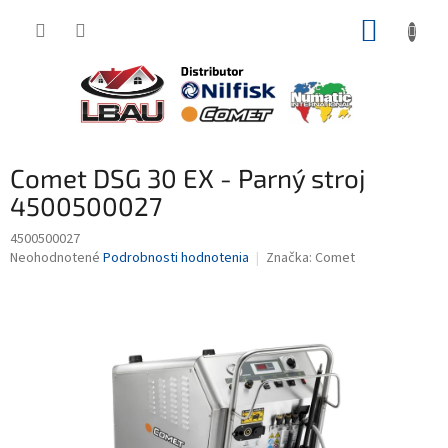
Prejsť
NÁKUP
na
obsah
KOŠÍK
Comet DSG 30 EX - Parný stroj
4500500027
4500500027
Priemerné
Neohodnotené
Podrobnosti hodnotenia
Značka:
Comet
hodnotenie
produktu
je
0,0
z
5
hviezdičiek.