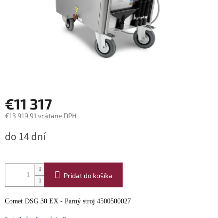
€11 317
€13 919,91 vrátane DPH
Jednotková
do 14 dní
cena:
Pridať do košíka
Comet DSG 30 EX - Parný stroj 4500500027