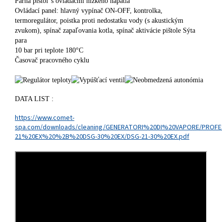
Parná pištoľ s ovládačmi nízkeho napätia
Ovládací panel: hlavný vypínač ON-OFF, kontrolka,
termoregulátor, poistka proti nedostatku vody (s akustickým
zvukom), spínač zapaľovania kotla, spínač aktivácie pištole Sýta
para
10 bar pri teplote 180°C
Časovač pracovného cyklu
DATA LIST :
https://www.comet-
spa.com/downloads/cleaning/GENERATORI%20DI%20VAPORE/PROFE
21%20EX%20%2B%20DSG-30%20EX/DSG-21-30%20EX.pdf