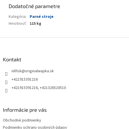
Dodatočné parametre
Kategória
:
Parné stroje
Hmotnosť
:
115 kg
Z
á
p
ä
Kontakt
t
nilfisk
@
originalwapka.sk
i
e
+421915391216
+421915391216, +421326520510
Informácie pre vás
Obchodné podmienky
Podmienky ochrany osobných údajov