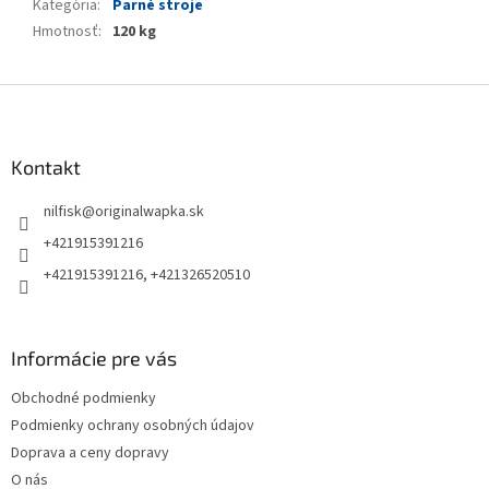
Kategória
:
Parné stroje
Hmotnosť
:
120 kg
Z
á
p
ä
Kontakt
t
nilfisk
@
originalwapka.sk
i
e
+421915391216
+421915391216, +421326520510
Informácie pre vás
Obchodné podmienky
Podmienky ochrany osobných údajov
Doprava a ceny dopravy
O nás