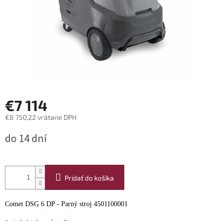
€7 114
€8 750,22 vrátane DPH
Jednotková
do 14 dní
cena:
Pridať do košíka
Comet DSG 6 DP - Parný stroj 4501100001