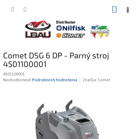
Prejsť
NÁKUP
na
obsah
KOŠÍK
Comet DSG 6 DP - Parný stroj
4501100001
4501100001
Priemerné
Neohodnotené
Podrobnosti hodnotenia
Značka:
Comet
hodnotenie
produktu
je
0,0
z
5
hviezdičiek.