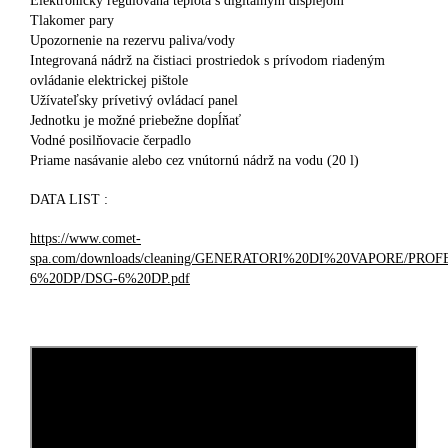
Elektronicky regulovaná teplota s digitálnym displejom
Tlakomer pary
Upozornenie na rezervu paliva/vody
Integrovaná nádrž na čistiaci prostriedok s prívodom riadeným
ovládanie elektrickej pištole
Užívateľsky prívetivý ovládací panel
Jednotku je možné priebežne dopĺňať
Vodné posilňovacie čerpadlo
Priame nasávanie alebo cez vnútornú nádrž na vodu (20 l)
DATA LIST :
https://www.comet-
spa.com/downloads/cleaning/GENERATORI%20DI%20VAPORE/PR
6%20DP/DSG-6%20DP.pdf