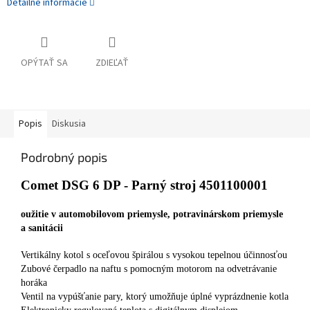
Detailné informácie
OPÝTAŤ SA
ZDIEĽAŤ
Popis
Diskusia
Podrobný popis
Comet DSG 6 DP - Parný stroj 4501100001
oužitie v automobilovom priemysle, potravinárskom priemysle
a sanitácii
Vertikálny kotol s oceľovou špirálou s vysokou tepelnou účinnosťou
Zubové čerpadlo na naftu s pomocným motorom na odvetrávanie
horáka
Ventil na vypúšťanie pary, ktorý umožňuje úplné vyprázdnenie kotla