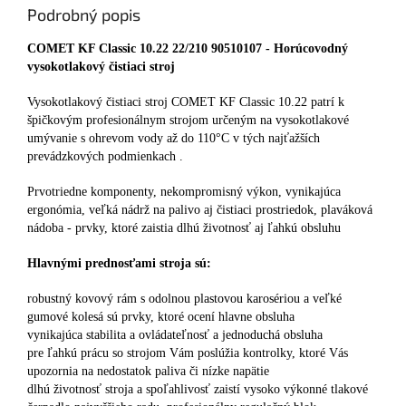
Podrobný popis
COMET KF Classic 10.22 22/210 90510107 - Horúcovodný
vysokotlakový čistiaci stroj
Vysokotlakový čistiaci stroj COMET KF Classic 10.22 patrí k
špičkovým profesionálnym strojom určeným na vysokotlakové
umývanie s ohrevom vody až do 110°C v tých najťažších
prevádzkových podmienkach .
Prvotriedne komponenty, nekompromisný výkon, vynikajúca
ergonómia, veľká nádrž na palivo aj čistiaci prostriedok, plaváková
nádoba - prvky, ktoré zaistia dlhú životnosť aj ľahkú obsluhu
Hlavnými prednosťami stroja sú:
robustný kovový rám s odolnou plastovou karosériou a veľké
gumové kolesá sú prvky, ktoré ocení hlavne obsluha
vynikajúca stabilita a ovládateľnosť a jednoduchá obsluha
pre ľahkú prácu so strojom Vám poslúžia kontrolky, ktoré Vás
upozornia na nedostatok paliva či nízke napätie
dlhú životnosť stroja a spoľahlivosť zaistí vysoko výkonné tlakové