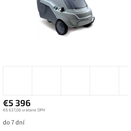
€5 396
€6 637,08 vrátane DPH
Jednotková
do 7 dní
cena: