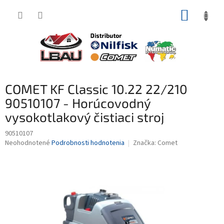
Prejsť
NÁKUP
na
obsah
KOŠÍK
COMET KF Classic 10.22 22/210
90510107 - Horúcovodný
vysokotlakový čistiaci stroj
90510107
Priemerné
Neohodnotené
Podrobnosti hodnotenia
Značka:
Comet
hodnotenie
produktu
je
0,0
z
5
hviezdičiek.