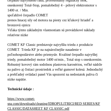
čerpadlo najvyššieho radu, profesionálny regulačný blok,
oneskorený Total-Stop, pomalobežný 4 - pólový elektromotor s
1400 ot. / Min.
spoľahlivé čerpadlo COMET
prenos hnacej sily od motora na piesty cez kľukový hriadeľ a
bronzovú ojnicu
Vďaka týmto základným vlastnostiam sú prevádzkové náklady
relatívne nízke
COMET KF Classic predstavuje najvyššiu triedu z produkcie
COMET. Trieda KF je na najnáročnejšie nasadenie v
poľnohospodárstve alebo priemysle. Kvalitné čerpadlo najvyššej
triedy, pomalobežný motor 1400 ot/min., Total stop s oneskorením.
Robustný kovový rám sodolnou plastovou karosériou, veľké nádrže
na palivo aj čistiaci prostriedok a veľké gumové kolesá. Jednoduchý
a prehľadný ovládací panel Vás upozorní na nedostatok paliva či
nízke napätie.
Technické údaje :
https://www.comet-
spa.com/downloads/cleaning/IDROPULITRICI/RED SERIES/KF
CLASSIC/DATASHEET KF CLASSIC.pdf