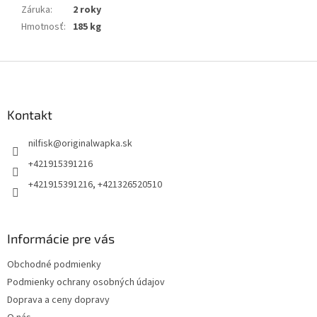
Záruka
:
2 roky
Hmotnosť
:
185 kg
Z
á
p
ä
Kontakt
t
nilfisk
@
originalwapka.sk
i
e
+421915391216
+421915391216, +421326520510
Informácie pre vás
Obchodné podmienky
Podmienky ochrany osobných údajov
Doprava a ceny dopravy