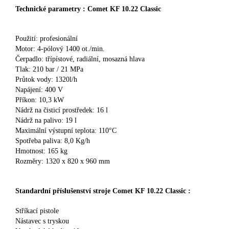
Technické parametry : Comet KF 10.22 Classic
Použití: profesionální
Motor: 4-pólový 1400 ot./min.
Čerpadlo: třípístové, radiální, mosazná hlava
Tlak: 210 bar / 21 MPa
Průtok vody: 1320l/h
Napájení: 400 V
Příkon: 10,3 kW
Nádrž na čisticí prostředek: 16 l
Nádrž na palivo: 19 l
Maximální výstupní teplota: 110°C
Spotřeba paliva: 8,0 Kg/h
Hmotnost: 165 kg
Rozměry: 1320 x 820 x 960 mm
Standardní příslušenství stroje Comet KF 10.22 Classic :
Stříkací pistole
Nástavec s tryskou