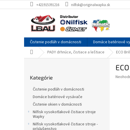
Prejsť
+421915391216
nilfisk@originalwapka.sk
na
obsah
Čistenie podláh v domácnosti
Domáce batériové v
Domov
PADY drhnúce, čistiace a leštiace
ECO Bri
B
ECO 
o
Preskočiť
č
Priemer
Neohod
Kategórie
kategórie
n
hodnote
ý
produkt
Čistenie podláh v domácnosti
p
je
Domáce batériové vysávače
0,0
a
z
Čistenie okien v domácnosti
n
5
e
Nilfisk vysokotlakové čistiace stroje
hviezdič
Wapky
l
Nilfisk vysokotlakové čistiace stroje -
príslušenstvo