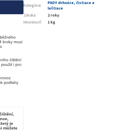
PADY drhnúce, čistiace a
Kategória
:
leštiace
Záruka
:
2 roky
Hmotnosť
:
1 kg
 běžného
 4 kroky musí
no
ního čištění
použit i pro
provoz
sk podlahy
čištění,
ance,
terý je
ci můžete