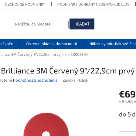
OBCHODNÉ PODMIENKY
PODMIENKY OCHRANY OSOBNÝCH ÚDAJOV
HĽADAŤ
ysávače
Čistenie okien v domácnosti
Nilfisk vysokotlakové čis
lliance 3M Červený 9"/22,9cm prvý krok 10002304
Brilliance 3M Červený 9"/22,9cm prv
né
notené
Podrobnosti hodnotenia
Značka:
Nilfisk
nie
€69
u
€85,98 
Jednotk
do 5 d
cena:
iek.