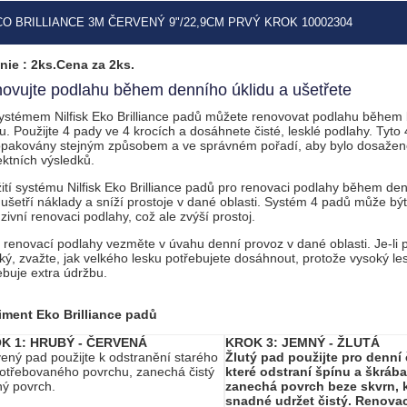
O BRILLIANCE 3M ČERVENÝ 9"/22,9CM PRVÝ KROK 10002304
nie : 2ks.Cena za 2ks.
ovujte podlahu během denního úklidu a ušetřete
ystémem Nilfisk Eko Brilliance padů můžete renovovat podlahu během
du. Použijte 4 pady ve 4 krocích a dosáhnete čisté, lesklé podlahy. Tyto
opakovány stejným způsobem a ve správném pořadí, aby bylo dosaže
ektních výsledků.
ití systému Nilfisk Eko Brilliance padů pro renovaci podlahy během den
ušetří náklady a sníží prostoje v dané oblasti. Systém 4 padů může být 
nzivní renovaci podlahy, což ale zvýší prostoj.
 renovací podlahy vezměte v úvahu denní provoz v dané oblasti. Je-li 
ký, zvažte, jak velkého lesku potřebujete dosáhnout, protože vysoký le
ebuje extra údržbu.
iment Eko Brilliance padů
K 1: HRUBÝ - ČERVENÁ
KROK 3: JEMNÝ - ŽLUTÁ
ený pad použijte k odstranění starého
Žlutý pad použijte pro denní 
otřebovaného povrchu, zanechá čistý
které odstraní špínu a škráb
ý povrch.
zanechá povrch beze skvrn, k
snadné udržet čistý. Renova