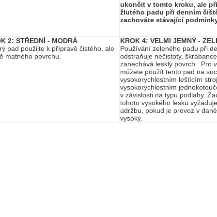
ukončit v tomto kroku, ale př
žlutého padu při denním čišt
zachováte stávající podmínk
K 2: STŘEDNÍ - MODRÁ
KROK 4: VELMI JEMNÝ - ZE
ý pad použijte k přípravě čistého, ale
Používání zeleného padu při de
ě matného povrchu.
odstraňuje nečistoty, škrábance
zanechává lesklý povrch. Pro v
můžete použít tento pad na su
vysokorychlostním leštícím stro
vysokorychlostním jednokotoučo
v závislosti na typu podlahy. Z
tohoto vysokého lesku vyžaduje
údržbu, pokud je provoz v dané 
vysoký.