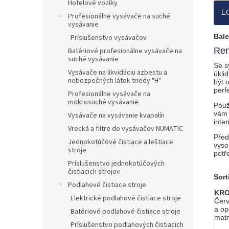
Hotelové vozíky
EC
Profesionálne vysávače na suché
vysávanie
Bale
Príslušenstvo vysávačov
Ren
Batériové profesionálne vysávače na
suché vysávanie
Se s
Vysávače na likvidáciu azbestu a
úkli
nebezpečných látok triedy "H"
být 
perf
Profesionálne vysávače na
mokrosuché vysávanie
Použ
vám 
Vysávače na vysávanie kvapalín
inte
Vrecká a filtre do vysávačov NUMATIC
Před
Jednokotúčové čistiace a leštiace
vyso
stroje
potř
Príslušenstvo jednokotúčových
čistiacich strojov
Sort
Podlahové čistiace stroje
KRO
Elektrické podlahové čistiace stroje
Červ
a op
Batériové podlahové čistiace stroje
matn
Príslušenstvo podlahových čistiacich