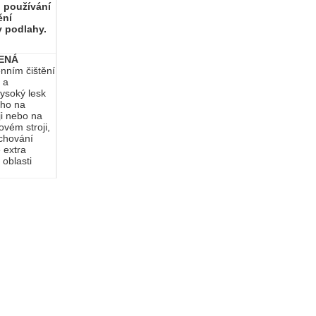
i používání
ění
y podlahy.
LENÁ
nním čištění
 a
ysoký lesk
cho na
ji nebo na
vém stroji,
achování
 extra
oblasti