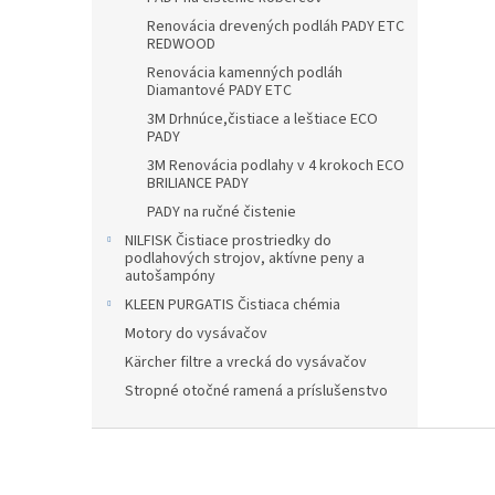
Renovácia drevených podláh PADY ETC
REDWOOD
Renovácia kamenných podláh
Diamantové PADY ETC
3M Drhnúce,čistiace a leštiace ECO
PADY
3M Renovácia podlahy v 4 krokoch ECO
BRILIANCE PADY
PADY na ručné čistenie
NILFISK Čistiace prostriedky do
podlahových strojov, aktívne peny a
autošampóny
KLEEN PURGATIS Čistiaca chémia
Motory do vysávačov
Kärcher filtre a vrecká do vysávačov
Stropné otočné ramená a príslušenstvo
Z
á
p