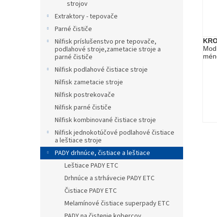
strojov
Extraktory - tepovače
Parné čističe
KRO
Nilfisk príslušenstvo pre tepovače,
Modr
podlahové stroje,zametacie stroje a
mén
parné čističe
Nilfisk podlahové čistiace stroje
Nilfisk zametacie stroje
Nilfisk postrekovače
Nilfisk parné čističe
Nilfisk kombinované čistiace stroje
Nilfisk jednokotúčové podlahové čistiace
a leštiace stroje
PADY drhnúce, čistiace a leštiace
Leštiace PADY ETC
Drhnúce a strhávecie PADY ETC
Čistiace PADY ETC
Melamínové čistiace superpady ETC
PADY na čistenie kobercov