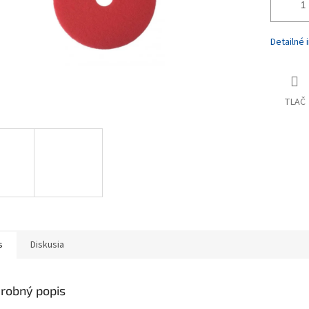
Detailné 
TLAČ
s
Diskusia
robný popis