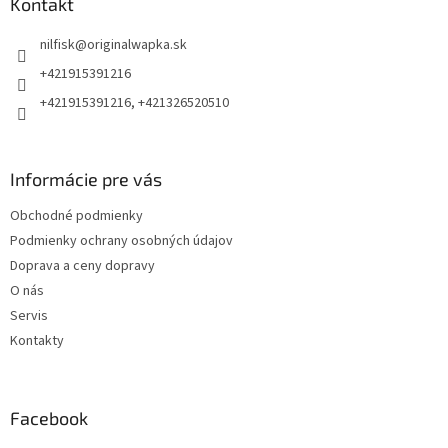
ä
Kontakt
t
nilfisk
@
originalwapka.sk
i
e
+421915391216
+421915391216, +421326520510
Informácie pre vás
Obchodné podmienky
Podmienky ochrany osobných údajov
Doprava a ceny dopravy
O nás
Servis
Kontakty
Facebook