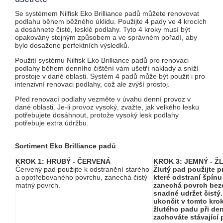
Se systémem Nilfisk Eko Brilliance padů můžete renovovat
podlahu během běžného úklidu. Použijte 4 pady ve 4 krocích
a dosáhnete čisté, lesklé podlahy. Tyto 4 kroky musí být
opakovány stejným způsobem a ve správném pořadí, aby
bylo dosaženo perfektních výsledků.
Použití systému Nilfisk Eko Brilliance padů pro renovaci
podlahy během denního čištění vám ušetří náklady a sníží
prostoje v dané oblasti. Systém 4 padů může být použit i pro
intenzivní renovaci podlahy, což ale zvýší prostoj.
Před renovací podlahy vezměte v úvahu denní provoz v
dané oblasti. Je-li provoz vysoký, zvažte, jak velkého lesku
potřebujete dosáhnout, protože vysoký lesk podlahy
potřebuje extra údržbu.
Sortiment Eko Brilliance padů
KROK 1: HRUBÝ - ČERVENÁ
KROK 3: JEMNÝ - 
Červený pad použijte k odstranění starého
Žlutý pad použijte p
a opotřebovaného povrchu, zanechá čistý
které odstraní špínu
matný povrch.
zanechá povrch beze 
snadné udržet čistý
ukončit v tomto krok
žlutého padu při den
zachováte stávající