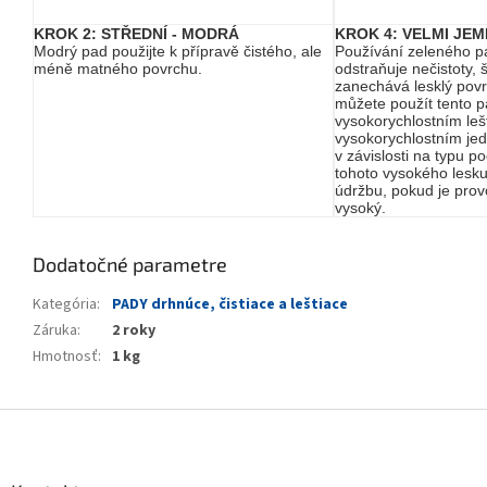
KROK 2: STŘEDNÍ - MODRÁ
KROK 4: VELMI JEM
Modrý pad použijte k přípravě čistého, ale
Používání zeleného pa
méně matného povrchu.
odstraňuje nečistoty,
zanechává lesklý povr
můžete použít tento 
vysokorychlostním lešt
vysokorychlostním jed
v závislosti na typu p
tohoto vysokého lesku
údržbu, pokud je prov
vysoký.
Dodatočné parametre
Kategória
:
PADY drhnúce, čistiace a leštiace
Záruka
:
2 roky
Hmotnosť
:
1 kg
Z
á
p