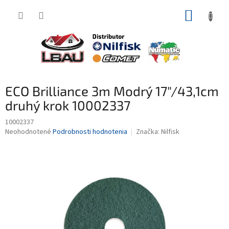
Prejsť
NÁKUP
na
obsah
KOŠÍK
ECO Brilliance 3m Modrý 17"/43,1cm
druhý krok 10002337
10002337
Priemerné
Neohodnotené
Podrobnosti hodnotenia
Značka:
Nilfisk
hodnotenie
produktu
je
0,0
z
5
hviezdičiek.