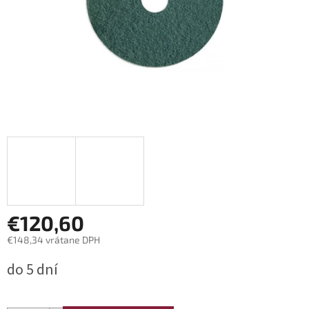
€120,60
€148,34 vrátane DPH
Jednotková
do 5 dní
cena: