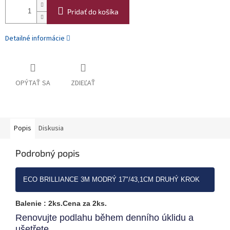
Pridať do košíka
Detailné informácie
OPÝTAŤ SA
ZDIEĽAŤ
Popis
Diskusia
Podrobný popis
ECO BRILLIANCE 3M MODRÝ 17"/43,1CM DRUHÝ KROK
Balenie : 2ks.Cena za 2ks.
10002337
Renovujte podlahu během denního úklidu a
ušetřete