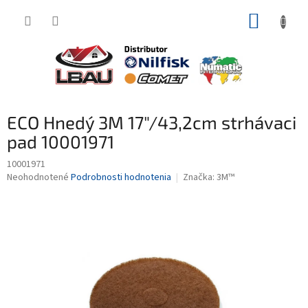
Prejsť
NÁKUP
na
obsah
KOŠÍK
ECO Hnedý 3M 17"/43,2cm strhávaci
pad 10001971
10001971
Priemerné
Neohodnotené
Podrobnosti hodnotenia
Značka:
3M™
hodnotenie
produktu
je
0,0
z
5
hviezdičiek.