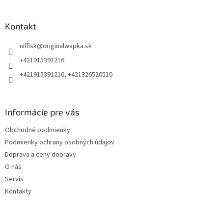
á
p
ä
Kontakt
t
nilfisk
@
originalwapka.sk
i
e
+421915391216
+421915391216, +421326520510
Informácie pre vás
Obchodné podmienky
Podmienky ochrany osobných údajov
Doprava a ceny dopravy
O nás
Servis
Kontakty