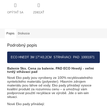
OPÝTAŤ SA
ZDIEĽAŤ
Popis
Diskusia
Podrobný popis
ECO HNEDÝ 3M 17"/43,2CM STRHÁVACI PAD 10001971
Balenie 5ks. Cena za balenie. PAD ECO Hnedý - veľmi
tvrdý sthávaci pad
Nové Eko pady jsou vyrobeny ze 100% recyklovatelného
syntetického materiálu (polyester). Hlavním zdrojem
materiálu jsou láhve od vody. Eko pady přinášejí vysoce
kvalitní produkt za rozumnou cenu – a umožnují vám
podporovat použití recyklace ve výrobě. Jde o win-win
situaci.
Nové Eko pady přinášejí: