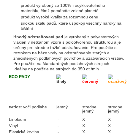
produkt vyrobený ze 100% recyklovatelného
materiálu, čímž pomáháte zelené planetě
produkt vysoké kvality za rozumnou cenu
širokou škálu padů, které uspokojí všechny nároky na
čištění
Hnedý odstraňovací pad
je vyrobený z polyesterových
vlákien v netkanom vzore s polootvorenou štruktúrou a je
určený pre stredne ťažké odstraňovanie. Pre použitie s
roztokom na báze vody na odstraňovanie starých a
znečistených podlahových povrchov a uzatváracích vrstiev.
Pre použitie na štandardných podlahových strojoch.
Ideálny na použitie na strojoch do 350 ot./min
ECO PADY
Biely
červený
oranžový
tvrdosť voči podlahe
jemný
stredne
stredne
jemný
jemný
Linoleum
-
X
X
Vinyl
-
X
X
Elastická krytina
-
X
X