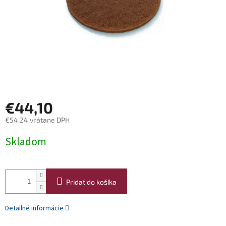
€44,10
€54,24 vrátane DPH
Jednotková
Skladom
cena:
Pridať do košíka
Detailné informácie