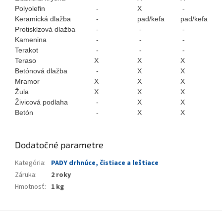
Polyolefin
-
X
-
Keramická dlažba
-
pad/kefa
pad/kefa
Protisklzová dlažba
-
-
-
Kamenina
-
-
-
Terakot
-
-
-
Teraso
X
X
X
Betónová dlažba
-
X
X
Mramor
X
X
X
Žula
X
X
X
Živicová podlaha
-
X
X
Betón
-
X
X
Dodatočné parametre
Kategória
:
PADY drhnúce, čistiace a leštiace
Záruka
:
2 roky
Hmotnosť
:
1 kg
Z