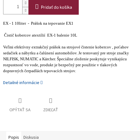
Pridať do košíka
EX - 1 10liter - Prášok na tepovanie EX1
Čistič kobercov atextílií EX-1 balenie 10L
Veľmi efektívny extrakčný prášok na strojové čistenie kobercov , poťahov
sedačiek a nábytku a čalúnení automobilov. Je testovaný pre stroje značky
NILFISK, NUMATIC a Kärcher.
Špeciálne zloženie poskytuje vynikajúcu
rozpustnosť vo vode, produkt je bezpečný pre použitie v tlakových
dopravných čerpadlách tepovacích strojov.
Detailné informácie
OPÝTAŤ SA
ZDIEĽAŤ
Popis
Diskusia