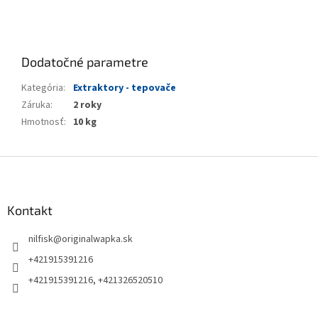
Dodatočné parametre
Kategória
:
Extraktory - tepovače
Záruka
:
2 roky
Hmotnosť
:
10 kg
Z
á
p
ä
Kontakt
t
nilfisk
@
originalwapka.sk
i
e
+421915391216
+421915391216, +421326520510