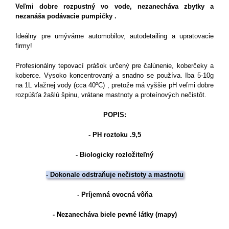
Veľmi dobre rozpustný vo vode, nezanecháva zbytky a
nezanáša podávacie pumpičky .
Ideálny pre umývárne automobilov, autodetailing a upratovacie
firmy!
Profesionálny tepovací prášok určený pre čalúnenie, koberčeky a
koberce. Vysoko koncentrovaný a snadno se používa. Iba 5-10g
na 1L vlažnej vody (cca 40ºC) , pretože má vyššie pH veľmi dobre
rozpúšťa žašlú špinu, vrátane mastnoty a proteínových nečistôt.
POPIS:
- PH roztoku .9,5
- Biologicky rozložiteľný
- Dokonale odstraňuje nečistoty a mastnotu
- Príjemná ovocná vôňa
- Nezanecháva biele pevné látky (mapy)