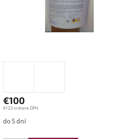
€100
€123 vrátane DPH
Jednotková
do 5 dní
cena: