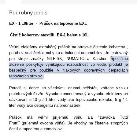
Podrobný popis
EX - 1 10liter - Prášok na tepovanie EX1
Čistič kobercov atextílií EX-1 balenie 10L
Veľmi efektívny extrakčný prášok na strojové čistenie kobercov ,
poťahov sedačiek a nábytku a čalúnení automobilov. Je testovaný
pre stroje značky NILFISK, NUMATIC a Kärcher.
Špeciálne
zloženie poskytuje vynikajúcu rozpustnosť vo vode, produkt je
bezpečný pre použitie v tlakových dopravných čerpadlách
tepovacích strojov.
Poradí si dobre so všetkýmii druhmi nečistôt, vrátane vzniku
proteínových škvŕn. Vysoko koncentrovaný a vysoko efektívny pri
dávkovaní 5-10 g / 1 liter vody ako tepovacieho roztoku, 5 g / 1
liter vody ako detergentu na prednástrek.
Prášok má veľmi príjemnú vôňu ala "žuvačka Tutti
Frutti" (príjemná ovocná vôňa). Je vhodný na čistenie stropných
častí a tapacírov automobilov .