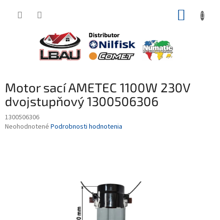
Prejsť
NÁKUP
na
obsah
KOŠÍK
Motor sací AMETEC 1100W 230V
dvojstupňový 1300506306
1300506306
Priemerné
Neohodnotené
Podrobnosti hodnotenia
hodnotenie
produktu
je
0,0
z
5
hviezdičiek.