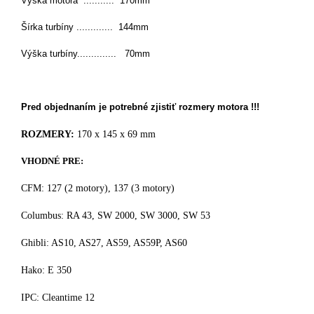
Výška motora ........... 170mm
Šírka turbíny ............. 144mm
Výška turbíny.............. 70mm
Pred objednaním je potrebné zjistiť rozmery motora !!!
ROZMERY:
170 x 145 x 69 mm
VHODNÉ PRE:
CFM: 127 (2 motory), 137 (3 motory)
Columbus: RA 43, SW 2000, SW 3000, SW 53
Ghibli: AS10, AS27, AS59, AS59P, AS60
Hako: E 350
IPC: Cleantime 12