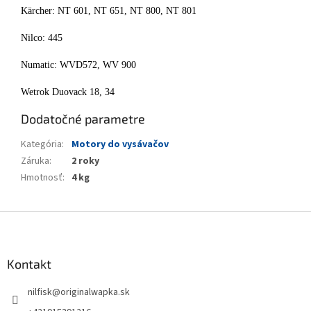
Kärcher: NT 601, NT 651, NT 800, NT 801
Nilco: 445
Numatic: WVD572, WV 900
Wetrok Duovack 18, 34
Dodatočné parametre
Kategória
:
Motory do vysávačov
Záruka
:
2 roky
Hmotnosť
:
4 kg
Z
á
p
ä
Kontakt
t
nilfisk
@
originalwapka.sk
i
e