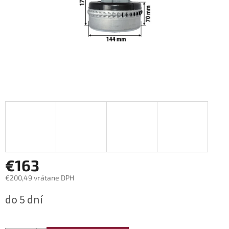
€163
€200,49 vrátane DPH
Jednotková
do 5 dní
cena: