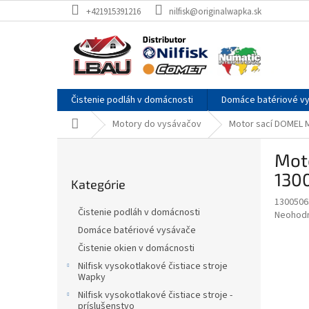
Prejsť
+421915391216
nilfisk@originalwapka.sk
na
obsah
Čistenie podláh v domácnosti
Domáce batériové v
Domov
Motory do vysávačov
Motor sací DOMEL 
B
Mot
o
Preskočiť
č
130
Kategórie
kategórie
n
1300506
ý
Čistenie podláh v domácnosti
Priemer
Neohod
p
hodnote
Domáce batériové vysávače
a
produkt
Čistenie okien v domácnosti
n
je
e
Nilfisk vysokotlakové čistiace stroje
0,0
Wapky
z
l
5
Nilfisk vysokotlakové čistiace stroje -
príslušenstvo
hviezdič