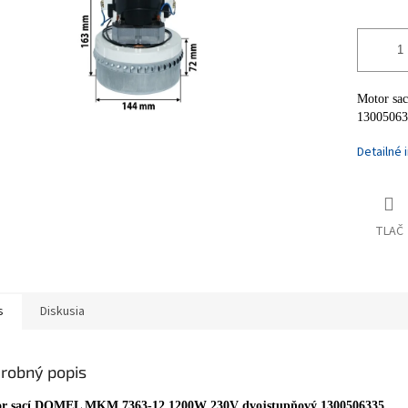
Motor sa
13005063
Detailné 
TLAČ
s
Diskusia
robný popis
r sací DOMEL MKM 7363-12 1200W 230V dvojstupňový 1300506335