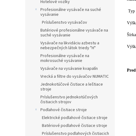
Hotelové vozíky
Profesionálne vysávače na suché
Typ m
vysávanie
Príslušenstvo vysávačov
Výšk
Batériové profesionálne vysávače na
suché vysávanie
Šírka
Vysávače na likvidáciu azbestu a
Výška
nebezpečných látok triedy "H"
Profesionálne vysávače na
mokrosuché vysávanie
Vysávače na vysávanie kvapalín
Pred
Vrecká a filtre do vysávačov NUMATIC
Jednokotúčové čistiace a leštiace
stroje
Príslušenstvo jednokotúčových
čistiacich strojov
Podlahové čistiace stroje
Elektrické podlahové čistiace stroje
Batériové podlahové čistiace stroje
Príslušenstvo podlahových čistiacich