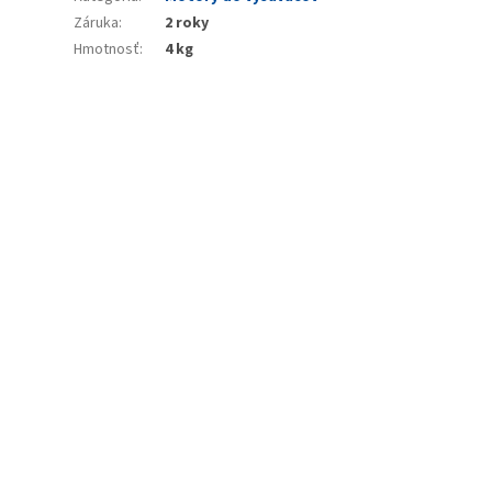
Záruka
:
2 roky
Hmotnosť
:
4 kg