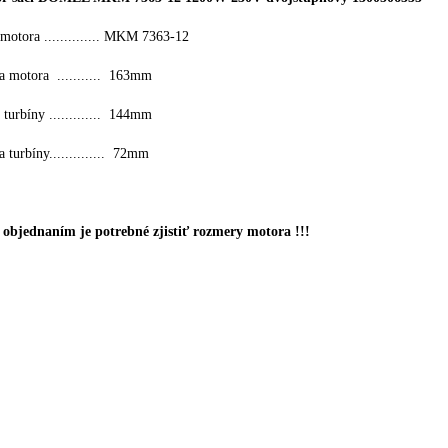
otora .............. MKM 7363-12
a motora ........... 163mm
 turbíny ............. 144mm
 turbíny.............. 72mm
 objednaním je potrebné zjistiť rozmery motora !!!