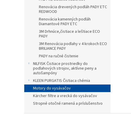
Renovácia drevených podláh PADY ETC
REDWOOD
Renovácia kamenných podláh
Diamantové PADY ETC
3M Drhnúce,čistiace a leštiace ECO
PADY
3M Renovácia podlahy v 4 krokoch ECO
BRILIANCE PADY
PADY na ručné čistenie
NILFISK Čistiace prostriedky do
podlahových strojov, aktívne peny a
autošampóny
KLEEN PURGATIS Čistiaca chémia
Motory do vysávačov
Kärcher filtre a vrecká do vysávačov
Stropné otočné ramená a príslušenstvo
Z
á
p