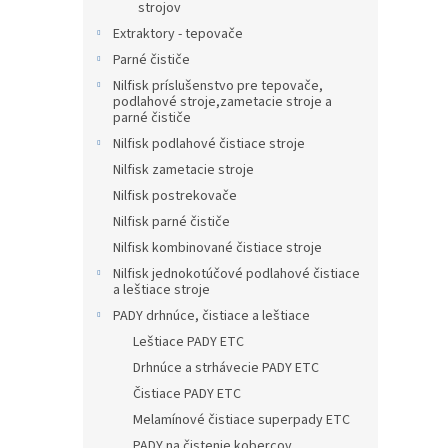
strojov
Extraktory - tepovače
Parné čističe
Nilfisk príslušenstvo pre tepovače,
podlahové stroje,zametacie stroje a
parné čističe
Nilfisk podlahové čistiace stroje
Nilfisk zametacie stroje
Nilfisk postrekovače
Nilfisk parné čističe
Nilfisk kombinované čistiace stroje
Nilfisk jednokotúčové podlahové čistiace
a leštiace stroje
PADY drhnúce, čistiace a leštiace
Leštiace PADY ETC
Drhnúce a strhávecie PADY ETC
Čistiace PADY ETC
Melamínové čistiace superpady ETC
PADY na čistenie kobercov