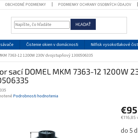
OBCHODNÉ PODMIENKY
PODMIENKY OCHRANY OSOBNÝCH ÚDAJOV
HĽADAŤ
ysávače
Čistenie okien v domácnosti
Nilfisk vysokotlakové čis
MKM 7363-12 1200W 230V dvojstupňový 1300506335
or sací DOMEL MKM 7363-12 1200W 2
0506335
335
né
notené
Podrobnosti hodnotenia
nie
€95
u
€116,85 
Jednotk
do 5 d
cena:
iek.