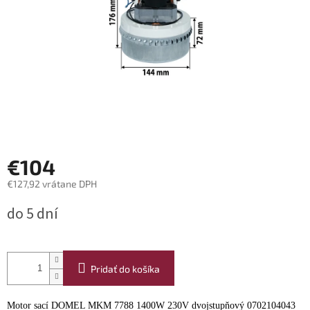
€104
€127,92 vrátane DPH
Jednotková
do 5 dní
cena:
Pridať do košíka
Motor sací DOMEL MKM 7788 1400W 230V dvojstupňový 0702104043