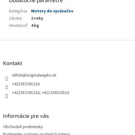
Dodatočné parametre
Kategória
:
Motory do vysávačov
Záruka
:
2 roky
Hmotnosť
:
4 kg
Z
á
p
ä
Kontakt
t
nilfisk
@
originalwapka.sk
i
e
+421915391216
+421915391216, +421326520510
Informácie pre vás
Obchodné podmienky
Podmienky ochrany osobných údajov