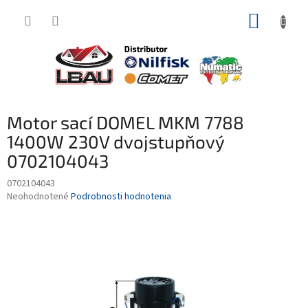
Prejsť
NÁKUP
na
obsah
KOŠÍK
Motor sací DOMEL MKM 7788
1400W 230V dvojstupňový
0702104043
0702104043
Priemerné
Neohodnotené
Podrobnosti hodnotenia
hodnotenie
produktu
je
0,0
z
5
hviezdičiek.