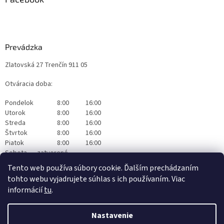
Prevádzka
Zlatovská 27 Trenčín 911 05
Otváracia doba:
Pondelok
8:00
16:00
Utorok
8:00
16:00
Streda
8:00
16:00
Štvrtok
8:00
16:00
Piatok
8:00
16:00
Sobota
zatvorené
Nedeľa
zatvorené
Tento web používa súbory cookie. Ďalším prechádzaním
tohto webu vyjadrujete súhlas s ich používaním. Viac
informácií
tu
.
Nastavenie
Vytvoril Shoptet
|
Realizoval Appgrade