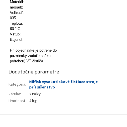
Materiál:
mosadz
Veľkosť:
035
Teplota:
60 ° C
Vstup:
Bajonet
Pri objednávke je potrené do
poznámky zadať značku
(výrobcu) VT čističa
Dodatočné parametre
Nilfisk vysokotlakové čistiace stroje -
Kategória
:
príslušenstvo
Záruka
:
2 roky
Hmotnosť
:
2 kg
Z
á