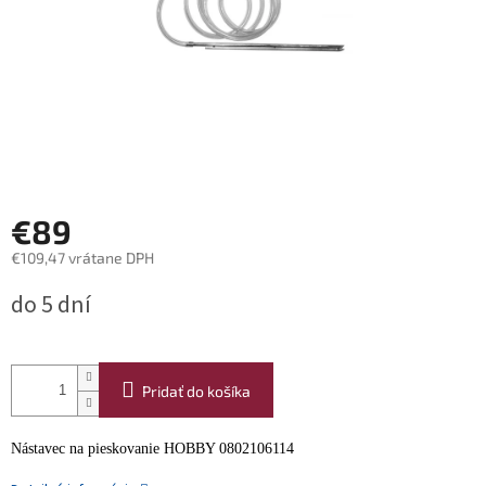
€89
€109,47 vrátane DPH
Jednotková
do 5 dní
cena:
Pridať do košíka
Nástavec na pieskovanie HOBBY 0802106114