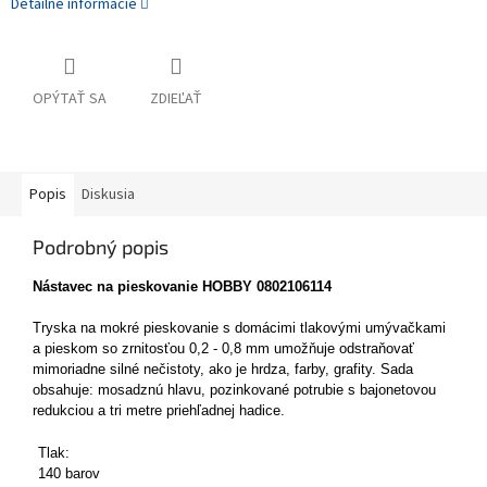
Detailné informácie
OPÝTAŤ SA
ZDIEĽAŤ
Popis
Diskusia
Podrobný popis
Nástavec na pieskovanie HOBBY 0802106114
Tryska na mokré pieskovanie s domácimi tlakovými umývačkami
a pieskom so zrnitosťou 0,2 - 0,8 mm umožňuje odstraňovať
mimoriadne silné nečistoty, ako je hrdza, farby, grafity. Sada
obsahuje: mosadznú hlavu, pozinkované potrubie s bajonetovou
redukciou a tri metre priehľadnej hadice.
Tlak:
140 barov