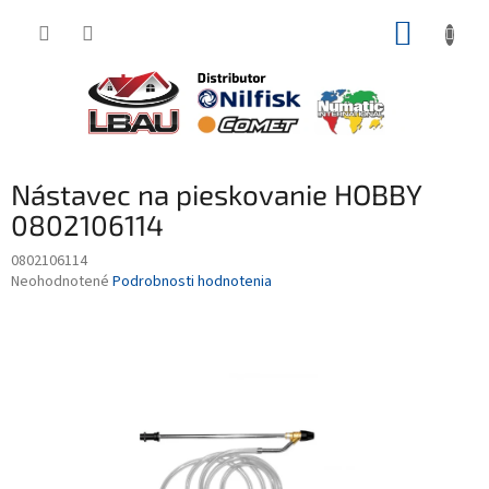
Prejsť
NÁKUP
na
obsah
KOŠÍK
Nástavec na pieskovanie HOBBY
0802106114
0802106114
Priemerné
Neohodnotené
Podrobnosti hodnotenia
hodnotenie
produktu
je
0,0
z
5
hviezdičiek.