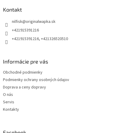
p
ä
Kontakt
t
nilfisk
@
originalwapka.sk
i
e
+421915391216
+421915391216, +421326520510
Informácie pre vás
Obchodné podmienky
Podmienky ochrany osobných údajov
Doprava a ceny dopravy
O nás
Servis
Kontakty
Facebook