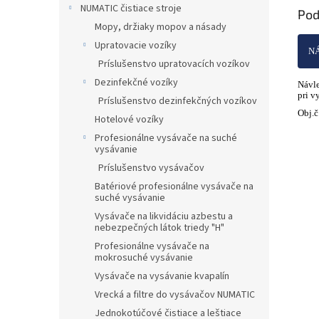
NUMATIC čistiace stroje
Pod
Mopy, držiaky mopov a násady
Upratovacie vozíky
NÁ
Príslušenstvo upratovacích vozíkov
Dezinfekčné vozíky
Návle
pri v
Príslušenstvo dezinfekčných vozíkov
Obj.
Hotelové vozíky
Profesionálne vysávače na suché
vysávanie
Príslušenstvo vysávačov
Batériové profesionálne vysávače na
suché vysávanie
Vysávače na likvidáciu azbestu a
nebezpečných látok triedy "H"
Profesionálne vysávače na
mokrosuché vysávanie
Vysávače na vysávanie kvapalín
Vrecká a filtre do vysávačov NUMATIC
Jednokotúčové čistiace a leštiace