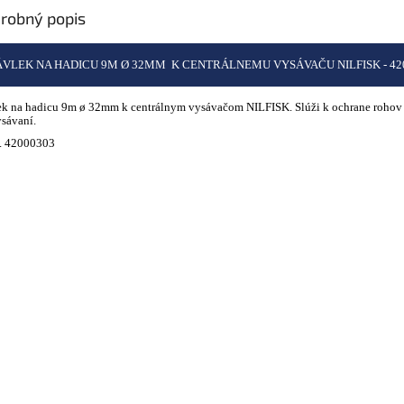
robný popis
VLEK NA HADICU 9M Ø 32MM K CENTRÁLNEMU VYSÁVAČU NILFISK - 42
k na hadicu 9m ø 32mm k centrálnym vysávačom NILFISK. Slúži k ochrane rohov
ysávaní.
č. 42000303