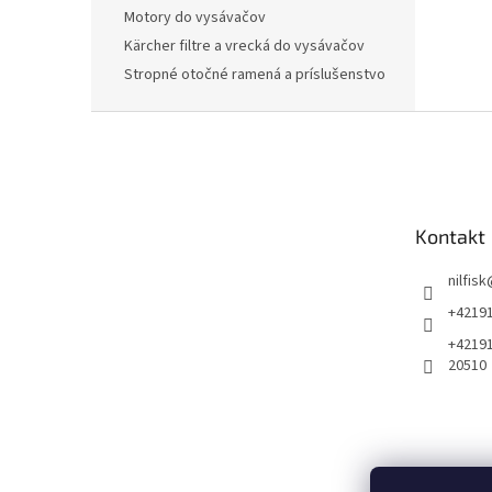
Motory do vysávačov
Kärcher filtre a vrecká do vysávačov
Stropné otočné ramená a príslušenstvo
Z
á
p
ä
t
Kontakt
i
e
nilfisk
+4219
+4219
20510