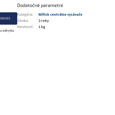
Dodatočné parametre
Kategória
:
Nilfisk centrálne vysávače
000303
Záruka
:
2 roky
Hmotnosť
:
1 kg
 a nábytku