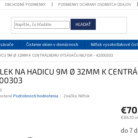
OBCHODNÉ PODMIENKY
PODMIENKY OCHRANY OSOBNÝCH ÚDAJOV
HĽADAŤ
ysávače
Čistenie okien v domácnosti
Nilfisk vysokotlakové čis
ICU 9M Ø 32MM K CENTRÁLNEMU VYSÁVAČU NILFISK - 42000303
LEK NA HADICU 9M Ø 32MM K CENTRÁ
00303
3
né
notené
Podrobnosti hodnotenia
Značka:
Nilfisk
nie
€70
u
€86,10 v
Jednotk
do 7 d
cena:
iek.