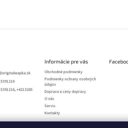
Informácie pre vás
Facebo
Obchodné podmienky
@
originalwapka.sk
Podmienky ochrany osobných
15391216
údajov
15391216, +4213265
Doprava a ceny dopravy
O nás
Servis
Kontakty