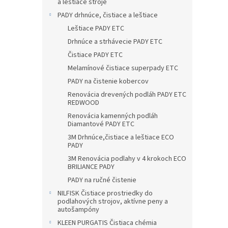
a leštiace stroje
PADY drhnúce, čistiace a leštiace
Leštiace PADY ETC
Drhnúce a strhávecie PADY ETC
Čistiace PADY ETC
Melamínové čistiace superpady ETC
PADY na čistenie kobercov
Renovácia drevených podláh PADY ETC
REDWOOD
Renovácia kamenných podláh
Diamantové PADY ETC
3M Drhnúce,čistiace a leštiace ECO
PADY
3M Renovácia podlahy v 4 krokoch ECO
BRILIANCE PADY
PADY na ručné čistenie
NILFISK Čistiace prostriedky do
podlahových strojov, aktívne peny a
autošampóny
KLEEN PURGATIS Čistiaca chémia