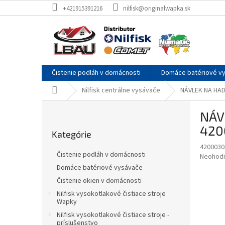
Prejsť
+421915391216
nilfisk@originalwapka.sk
na
obsah
Čistenie podláh v domácnosti
Domáce batériové v
Domov
Nilfisk centrálne vysávače
NÁVLEK NA HAD
B
NÁV
o
Preskočiť
č
420
Kategórie
kategórie
n
4200030
ý
Čistenie podláh v domácnosti
Priemer
Neohod
p
hodnote
Domáce batériové vysávače
a
produkt
Čistenie okien v domácnosti
n
je
e
Nilfisk vysokotlakové čistiace stroje
0,0
Wapky
z
l
5
Nilfisk vysokotlakové čistiace stroje -
príslušenstvo
hviezdič