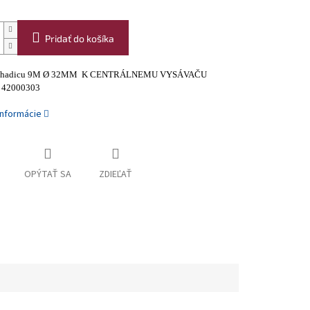
Pridať do košíka
na hadicu 9M Ø 32MM K CENTRÁLNEMU VYSÁVAČU
- 42000303
informácie
OPÝTAŤ SA
ZDIEĽAŤ