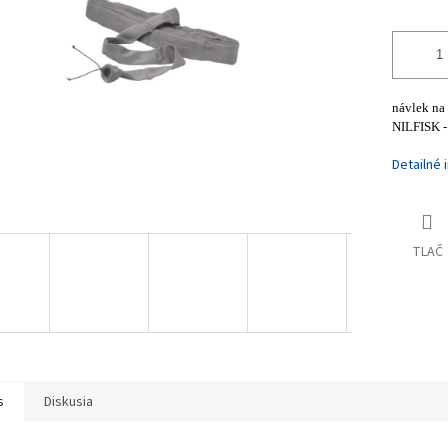
návlek 
NILFISK 
Detailné 
TLAČ
s
Diskusia