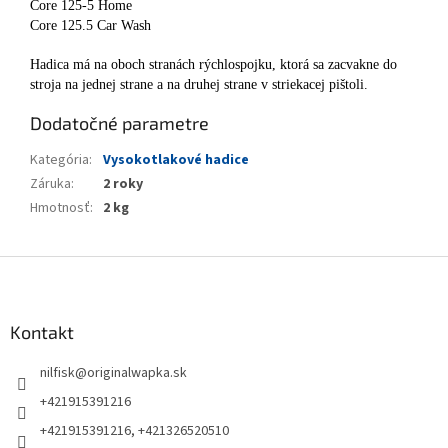
Core 125-5 Home
Core 125.5 Car Wash
Hadica má na oboch stranách rýchlospojku, ktorá sa zacvakne do
stroja na jednej strane a na druhej strane v striekacej pištoli.
Dodatočné parametre
Kategória
:
Vysokotlakové hadice
Záruka
:
2 roky
Hmotnosť
:
2 kg
Z
á
p
ä
Kontakt
t
nilfisk
@
originalwapka.sk
i
e
+421915391216
+421915391216, +421326520510