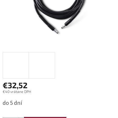
€32,52
€40 vrátane DPH
Jednotková
do 5 dní
cena: