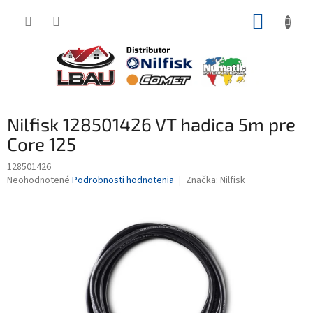
Prejsť
NÁKUP
na
obsah
KOŠÍK
Nilfisk 128501426 VT hadica 5m pre
Core 125
128501426
Priemerné
Neohodnotené
Podrobnosti hodnotenia
Značka:
Nilfisk
hodnotenie
produktu
je
0,0
z
5
hviezdičiek.