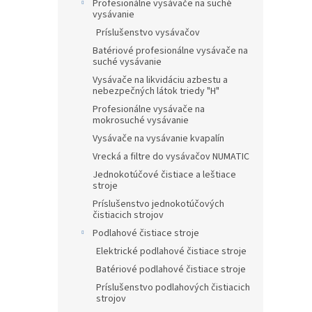
Profesionálne vysávače na suché
vysávanie
Príslušenstvo vysávačov
Batériové profesionálne vysávače na
suché vysávanie
Vysávače na likvidáciu azbestu a
nebezpečných látok triedy "H"
Profesionálne vysávače na
mokrosuché vysávanie
Vysávače na vysávanie kvapalín
Vrecká a filtre do vysávačov NUMATIC
Jednokotúčové čistiace a leštiace
stroje
Príslušenstvo jednokotúčových
čistiacich strojov
Podlahové čistiace stroje
Elektrické podlahové čistiace stroje
Batériové podlahové čistiace stroje
Príslušenstvo podlahových čistiacich
strojov