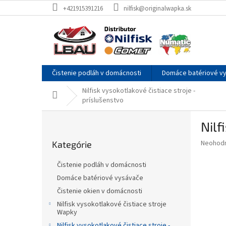
Prejsť
+421915391216
nilfisk@originalwapka.sk
na
obsah
Čistenie podláh v domácnosti
Domáce batériové v
Nilfisk vysokotlakové čistiace stroje -
Domov
príslušenstvo
B
Nilf
o
Preskočiť
č
Priemer
Neohod
Kategórie
kategórie
n
hodnote
ý
produkt
Čistenie podláh v domácnosti
p
je
Domáce batériové vysávače
0,0
a
z
Čistenie okien v domácnosti
n
5
e
Nilfisk vysokotlakové čistiace stroje
hviezdič
Wapky
l
Nilfisk vysokotlakové čistiace stroje -