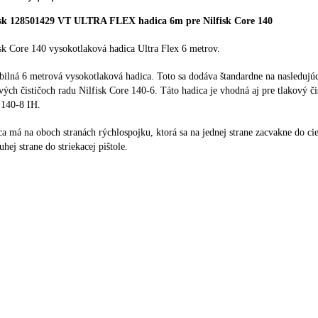
isk 128501429 VT ULTRA FLEX hadica 6m pre Nilfisk Core 140
sk Core 140 vysokotlaková hadica Ultra Flex 6 metrov.
bilná 6 metrová vysokotlaková hadica. Toto sa dodáva štandardne na nasledujú
vých čističoch radu Nilfisk Core 140-6. Táto hadica je vhodná aj pre tlakový čis
 140-8 IH.
a má na oboch stranách rýchlospojku, ktorá sa na jednej strane zacvakne do cie
uhej strane do striekacej pištole.