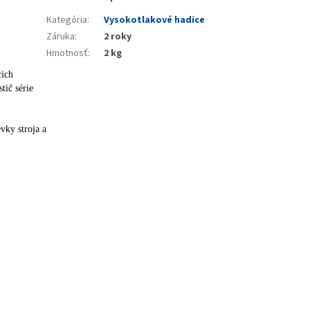
Kategória
:
Vysokotlakové hadice
Záruka
:
2 roky
Hmotnosť
:
2 kg
cich
tič série
vky stroja a