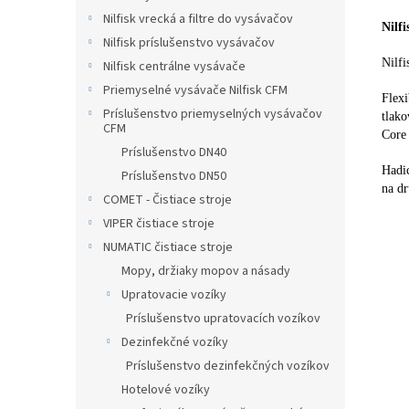
Nilfisk vrecká a filtre do vysávačov
Nilf
Nilfisk príslušenstvo vysávačov
Nilfi
Nilfisk centrálne vysávače
Priemyselné vysávače Nilfisk CFM
Flexi
Príslušenstvo priemyselných vysávačov
tlako
CFM
Core
Príslušenstvo DN40
Hadic
Príslušenstvo DN50
na dr
COMET - Čistiace stroje
VIPER čistiace stroje
NUMATIC čistiace stroje
Mopy, držiaky mopov a násady
Upratovacie vozíky
Príslušenstvo upratovacích vozíkov
Dezinfekčné vozíky
Príslušenstvo dezinfekčných vozíkov
Hotelové vozíky