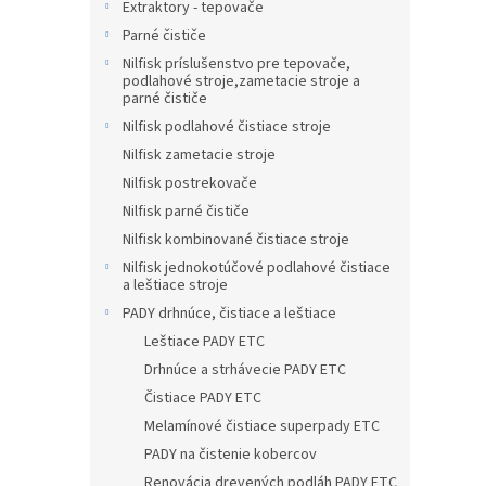
Extraktory - tepovače
Parné čističe
Nilfisk príslušenstvo pre tepovače,
podlahové stroje,zametacie stroje a
parné čističe
Nilfisk podlahové čistiace stroje
Nilfisk zametacie stroje
Nilfisk postrekovače
Nilfisk parné čističe
Nilfisk kombinované čistiace stroje
Nilfisk jednokotúčové podlahové čistiace
a leštiace stroje
PADY drhnúce, čistiace a leštiace
Leštiace PADY ETC
Drhnúce a strhávecie PADY ETC
Čistiace PADY ETC
Melamínové čistiace superpady ETC
PADY na čistenie kobercov
Renovácia drevených podláh PADY ETC