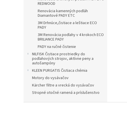
REDWOOD
Renovácia kamenných podláh
Diamantové PADY ETC
3M Drhnúce,čistiace a leštiace ECO
PADY
3M Renovácia podlahy v 4 krokoch ECO
BRILIANCE PADY
PADY na ručné čistenie
NILFISK Čistiace prostriedky do
podlahových strojov, aktívne peny a
autošampóny
KLEEN PURGATIS Čistiaca chémia
Motory do vysávačov
Kärcher filtre a vrecká do vysávačov
Stropné otočné ramená a príslušenstvo
Z
á
p
ä