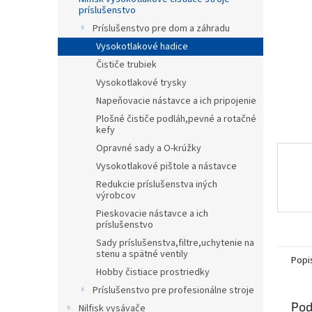
príslušenstvo
Príslušenstvo pre dom a záhradu
Vysokotlakové hadice
Čističe trubiek
Vysokotlakové trysky
Napeňovacie nástavce a ich pripojenie
Plošné čističe podláh,pevné a rotačné
kefy
Opravné sady a O-krúžky
Vysokotlakové pištole a nástavce
Redukcie príslušenstva iných
výrobcov
Pieskovacie nástavce a ich
príslušenstvo
Sady príslušenstva,filtre,uchytenie na
stenu a spätné ventily
Popi
Hobby čistiace prostriedky
Príslušenstvo pre profesionálne stroje
Pod
Nilfisk vysávače