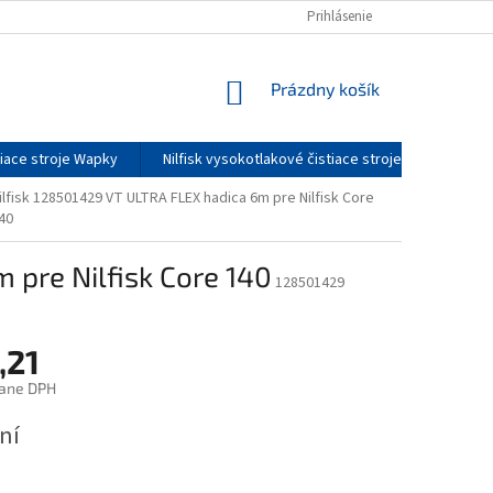
DOPRAVA A CENY DOPRAVY
O NÁS
Prihlásenie
SERVIS
KONTAKTY
NÁKUPNÝ
Prázdny košík
KOŠÍK
tiace stroje Wapky
Nilfisk vysokotlakové čistiace stroje - príslušenst
ilfisk 128501429 VT ULTRA FLEX hadica 6m pre Nilfisk Core
40
 pre Nilfisk Core 140
128501429
,21
tane DPH
ová
ní