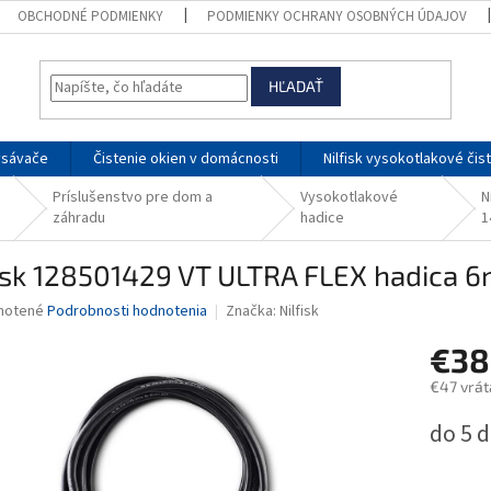
OBCHODNÉ PODMIENKY
PODMIENKY OCHRANY OSOBNÝCH ÚDAJOV
HĽADAŤ
ysávače
Čistenie okien v domácnosti
Nilfisk vysokotlakové čis
Príslušenstvo pre dom a
Vysokotlakové
N
záhradu
hadice
1
isk 128501429 VT ULTRA FLEX hadica 6m
né
notené
Podrobnosti hodnotenia
Značka:
Nilfisk
nie
€38
u
€47 vrá
Jednotk
do 5 d
cena:
iek.