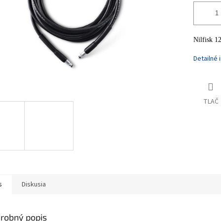
Nilfisk 
Detailné 
TLAČ
s
Diskusia
robný popis