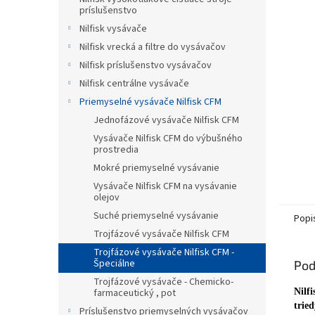
príslušenstvo
hviezdič
Nilfisk vysávače
Nilfisk vrecká a filtre do vysávačov
Nilfisk príslušenstvo vysávačov
Nilfisk centrálne vysávače
Priemyselné vysávače Nilfisk CFM
Jednofázové vysávače Nilfisk CFM
Vysávače Nilfisk CFM do výbušného
prostredia
Mokré priemyselné vysávanie
Vysávače Nilfisk CFM na vysávanie
olejov
Suché priemyselné vysávanie
Popi
Trojfázové vysávače Nilfisk CFM
Trojfázové vysávače Nilfisk CFM -
Špeciálne
Pod
Trojfázové vysávače - Chemicko-
Nilf
farmaceutický , pot
trie
Príslušenstvo priemyselných vysávačov