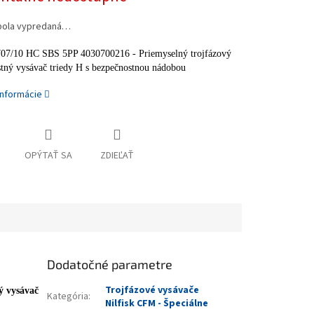
bola vypredaná…
707/10 HC SBS 5PP 4030700216 - Priemyselný trojfázový
tný vysávač triedy H s bezpečnostnou nádobou
informácie
OPÝTAŤ SA
ZDIEĽAŤ
Dodatočné parametre
Trojfázové vysávače
ý vysávač
Kategória
:
Nilfisk CFM - Špeciálne