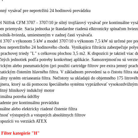
nný vysávač pre nepretržitú 24 hodinovú prevádzku
 Nilfisk CFM 3707 - 3707/10 je silný trojfázový vysávač pre kontinuálne vys
m priemysle. Sacia jednotka je štandardne riadená elktronicky spínačom hviez
holník-hviezda, umiestneným v zadnej časti vysávača.
l 3707 s výkonom 5 kW a model 3707/10 s výkonom 7,5 kW sú určené pre pr
bou nepretržitého 24 hodinového chodu. Vynikajúcu filtráciu zabezpečuje poly
r prachovej triedy "L" s celkovou plochou 3,5 m2. K dispozícii je taktiež viac 
ačných jednotiek podľa potreby konkrétnej aplikácie. Samozrejmosťou sú verzie
rickým alebo pneumatickým (pri použití cartridge filtrov pre extra jemný prach
atickým čistením hlavného filtra. V základnom prevedení sa o čistotu filtra sta
lny systém otriaseania filtra. Nečistoty sa ukladajú do objemného 175 litrové
ajnera, ktorý sa dá pomocou špeciálneho systému vyprázňovať vysokozdvižný
litný hliníkový indukčný motor
nimálna potreba údržby
iadenie pre kontinuálnu prevádzku
uálne alebo elektricky riadené čistenie filtra
nosť výstupných a vstupných absolútnych filtrov
ispozícii vo verziách ATEX
 Filter kategórie "H"