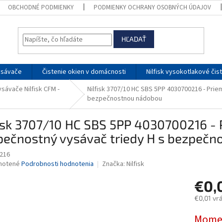
OBCHODNÉ PODMIENKY
PODMIENKY OCHRANY OSOBNÝCH ÚDAJOV
HĽADAŤ
ysávače
Čistenie okien v domácnosti
Nilfisk vysokotlakové čis
sávače Nilfisk CFM -
Nilfisk 3707/10 HC SBS 5PP 4030700216 - Pri
bezpečnostnou nádobou
isk 3707/10 HC SBS 5PP 4030700216 - 
pečnostný vysávač triedy H s bezpeč
216
né
notené
Podrobnosti hodnotenia
Značka:
Nilfisk
nie
€0,
u
€0,01 vr
Jednotk
Momen
cena: