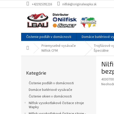
Prejsť
+421915391216
nilfisk@originalwapka.sk
na
obsah
Čistenie podláh v domácnosti
Domáce batériové v
Priemyselné vysávače
Trojfázové vy
Domov
Nilfisk CFM
Špeciálne
B
Nilf
o
Preskočiť
č
bez
Kategórie
kategórie
n
4030700
ý
Čistenie podláh v domácnosti
Priemer
Neohod
p
hodnote
Domáce batériové vysávače
a
produkt
Čistenie okien v domácnosti
n
je
e
Nilfisk vysokotlakové čistiace stroje
0,0
Wapky
z
l
5
Nilfisk vysokotlakové čistiace stroje -