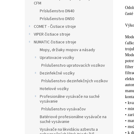
CFM
Odol
Príslušenstvo DN40
časté
Príslušenstvo DN50
Výko
COMET - Čistiace stroje
VIPER čistiace stroje
Model
NUMATIC čistiace stroje
ťažko
troju
Mopy, držiaky mopov a násady
Mode
Upratovacie vozíky
potre
Príslušenstvo upratovacích vozíkov
filte
Dezinfekčné vozíky
filtr
elekt
Príslušenstvo dezinfekčných vozíkov
autom
Hotelové vozíky
manuá
Profesionálne vysávače na suché
kont
vysávanie
• kva
Príslušenstvo vysávačov
• mi
• zar
Batériové profesionálne vysávače na
• man
suché vysávanie
• mož
Vysávače na likvidáciu azbestu a
• k d