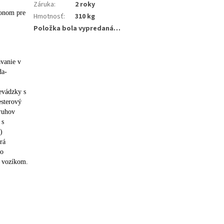
Záruka
:
2 roky
konom pre
Hmotnosť
:
310 kg
Položka bola vypredaná…
ávanie v
da-
evádzky s
esterový
druhov
 s
)
rá
ho
m vozíkom.