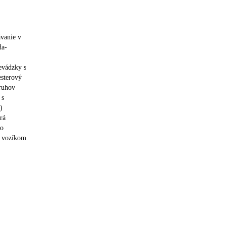
ávanie v
da-
evádzky s
esterový
druhov
 s
)
rá
ho
m vozíkom.