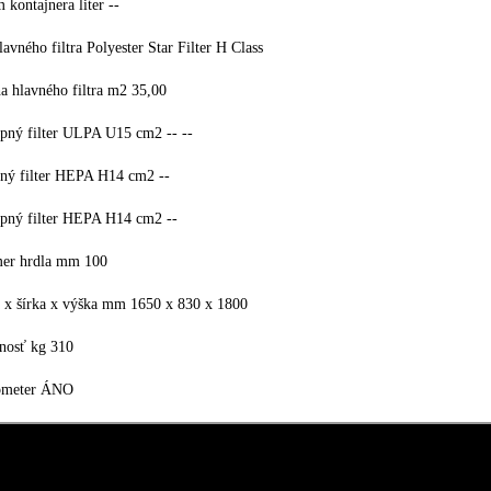
 kontajnera liter --
lavného filtra Polyester Star Filter H Class
a hlavného filtra m2 35,00
upný filter ULPA U15 cm2 -- --
pný filter HEPA H14 cm2 --
upný filter HEPA H14 cm2 --
mer hrdla mm 100
a x šírka x výška mm 1650 x 830 x 1800
nosť kg 310
meter ÁNO