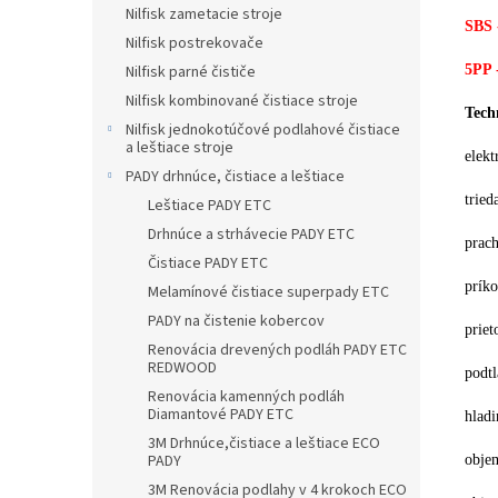
Nilfisk zametacie stroje
SBS 
Nilfisk postrekovače
5PP 
Nilfisk parné čističe
Nilfisk kombinované čistiace stroje
Tech
Nilfisk jednokotúčové podlahové čistiace
a leštiace stroje
elekt
PADY drhnúce, čistiace a leštiace
tried
Leštiace PADY ETC
Drhnúce a strhávecie PADY ETC
prach
Čistiace PADY ETC
prík
Melamínové čistiace superpady ETC
PADY na čistenie kobercov
prie
Renovácia drevených podláh PADY ETC
REDWOOD
podt
Renovácia kamenných podláh
Diamantové PADY ETC
hlad
3M Drhnúce,čistiace a leštiace ECO
PADY
objem
3M Renovácia podlahy v 4 krokoch ECO