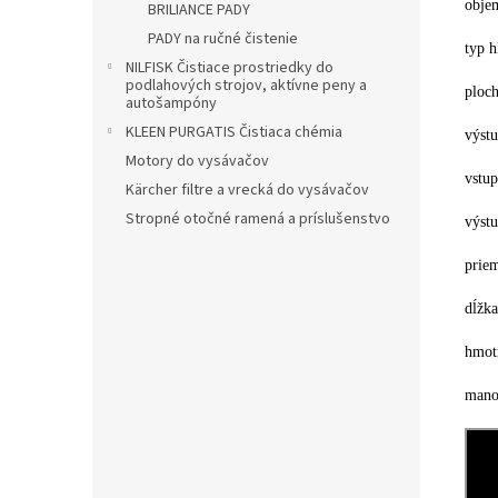
objem
BRILIANCE PADY
PADY na ručné čistenie
typ h
NILFISK Čistiace prostriedky do
podlahových strojov, aktívne peny a
ploch
autošampóny
KLEEN PURGATIS Čistiaca chémia
výst
Motory do vysávačov
vstu
Kärcher filtre a vrecká do vysávačov
Stropné otočné ramená a príslušenstvo
výst
prie
dĺžk
hmot
mano