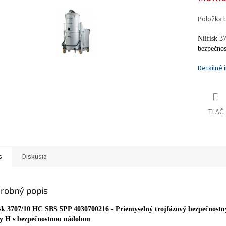
iek.
Položka 
Nilfisk 3
bezpečnos
Detailné 
TLAČ
s
Diskusia
robný popis
isk 3707/10 HC SBS 5PP 4030700216 - Priemyselný trojfázový bezpečnostn
dy H s bezpečnostnou nádobou