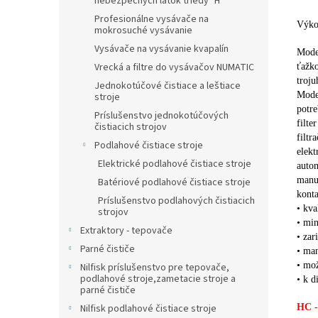
nebezpečných látok triedy "H"
Profesionálne vysávače na
Výko
mokrosuché vysávanie
Vysávače na vysávanie kvapalín
Model
Vrecká a filtre do vysávačov NUMATIC
ťažko
troju
Jednokotúčové čistiace a leštiace
Mode
stroje
potre
Príslušenstvo jednokotúčových
filte
čistiacich strojov
filtr
Podlahové čistiace stroje
elekt
Elektrické podlahové čistiace stroje
autom
manuá
Batériové podlahové čistiace stroje
kont
Príslušenstvo podlahových čistiacich
• kva
strojov
• mi
Extraktory - tepovače
• zar
Parné čističe
• man
• mož
Nilfisk príslušenstvo pre tepovače,
podlahové stroje,zametacie stroje a
• k d
parné čističe
HC -
Nilfisk podlahové čistiace stroje