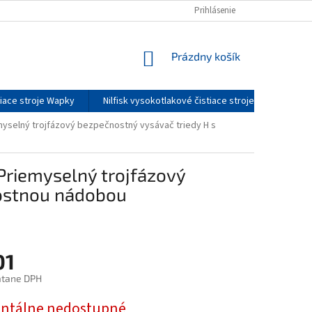
DOPRAVA A CENY DOPRAVY
O NÁS
Prihlásenie
SERVIS
KONTAKTY
NÁKUPNÝ
Prázdny košík
KOŠÍK
tiace stroje Wapky
Nilfisk vysokotlakové čistiace stroje - príslušenst
emyselný trojfázový bezpečnostný vysávač triedy H s
Priemyselný trojfázový
nostnou nádobou
01
átane DPH
ová
tálne nedostupné