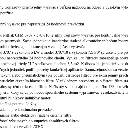
ný trojfázový priemyselný vysávač s veľkou nádobou na odpad a vysokým vý
 použitie.
nný vysávač pre nepretržitú 24 hodinovú prevádzku
 Nilfisk CFM 3707 - 3707/10 je silný trojfázový vysávač pre kontinuálne vys
m priemysle. Sacia jednotka je štandardne riadená elktronicky spínačom hviez
holník-hviezda, umiestneným v zadnej časti vysávača.
l 3707 s výkonom 5 kW a model 3707/10 s výkonom 7,5 kW sú určené pre pr
bou nepretržitého 24 hodinového chodu. Vynikajúcu filtráciu zabezpečuje poly
r prachovej triedy "L" s celkovou plochou 3,5 m2. K dispozícii je taktiež viac 
ačných jednotiek podľa potreby konkrétnej aplikácie. Samozrejmosťou sú verzie
rickým alebo pneumatickým (pri použití cartridge filtrov pre extra jemný prach
atickým čistením hlavného filtra. V základnom prevedení sa o čistotu filtra sta
lny systém otriaseania filtra. Nečistoty sa ukladajú do objemného 175 litrové
ajnera, ktorý sa dá pomocou špeciálneho systému vyprázňovať vysokozdvižný
litný hliníkový indukčný motor
nimálna potreba údržby
iadenie pre kontinuálnu prevádzku
uálne alebo elektricky riadené čistenie filtra
nosť výstupných a vstupných absolútnych filtrov
ispozícii vo verziách ATEX