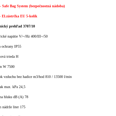
- Safe Bag System (bezpečnostná nádoba)
- El.zástrčka EU 5-kolík
nický prehľad 3707/10
rické napätie V/~/Hz 400/lII~/50
a ochrany IP55
ová trieda H
on W 7500
tok vzduchu bez hadice m3/hod 810 / 13500 l/min
lak max. kPa 24,5
ina hluku dB (A) 78
 nádrže liter 175