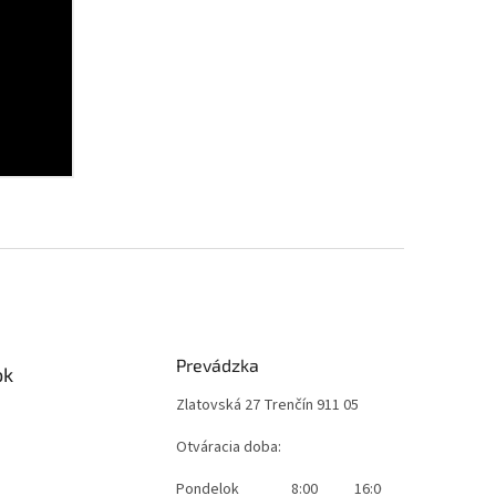
Prevádzka
ok
Zlatovská 27 Trenčín 911 05
Otváracia doba:
Pondelok
8:00
16:00