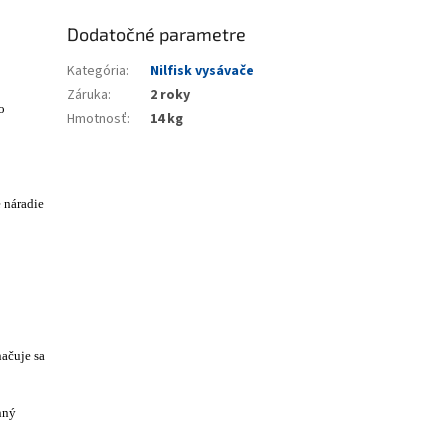
Dodatočné parametre
Kategória
:
Nilfisk vysávače
Záruka
:
2 roky
o
Hmotnosť
:
14 kg
e náradie
načuje sa
nný