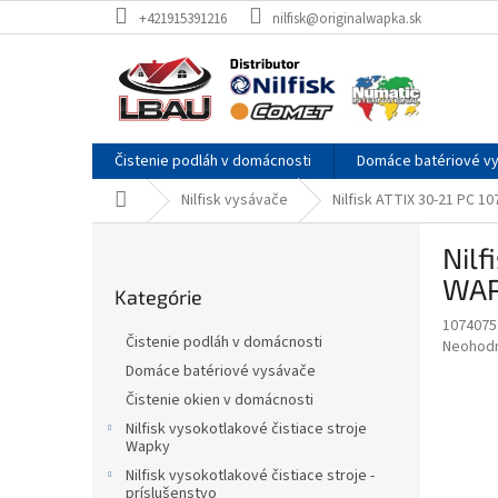
Prejsť
+421915391216
nilfisk@originalwapka.sk
na
obsah
Čistenie podláh v domácnosti
Domáce batériové v
Domov
Nilfisk vysávače
Nilfisk ATTIX 30-21 PC 
B
Nilf
o
Preskočiť
č
WA
Kategórie
kategórie
n
1074075
ý
Čistenie podláh v domácnosti
Priemer
Neohod
p
hodnote
Domáce batériové vysávače
a
produkt
Čistenie okien v domácnosti
n
je
e
Nilfisk vysokotlakové čistiace stroje
0,0
Wapky
z
l
5
Nilfisk vysokotlakové čistiace stroje -
príslušenstvo
hviezdič