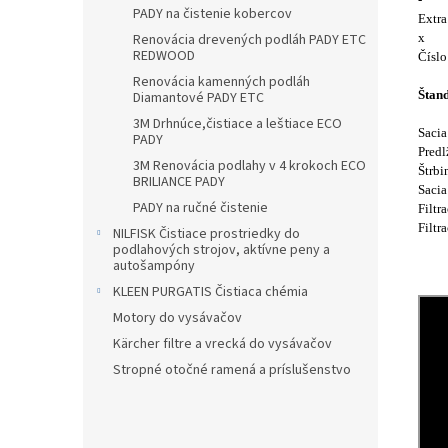
PADY na čistenie kobercov
Extra
Renovácia drevených podláh PADY ETC
x
REDWOOD
Čísl
Renovácia kamenných podláh
Štand
Diamantové PADY ETC
3M Drhnúce,čistiace a leštiace ECO
Sacia
PADY
Pred
3M Renovácia podlahy v 4 krokoch ECO
Štrbi
BRILIANCE PADY
Saci
PADY na ručné čistenie
Filt
Filtr
NILFISK Čistiace prostriedky do
podlahových strojov, aktívne peny a
autošampóny
KLEEN PURGATIS Čistiaca chémia
Motory do vysávačov
Kärcher filtre a vrecká do vysávačov
Stropné otočné ramená a príslušenstvo