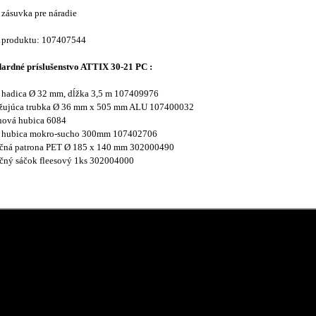
 zásuvka pre náradie
o produktu: 107407544
ardné príslušenstvo ATTIX 30-21 PC :
 hadica Ø 32 mm, dĺžka 3,5 m 107409976
lžujúca trubka Ø 36 mm x 505 mm ALU 107400032
nová hubica 6084
a hubica mokro-sucho 300mm 107402706
račná patrona PET Ø 185 x 140 mm 302000490
ačný sáčok fleesový 1ks 302004000