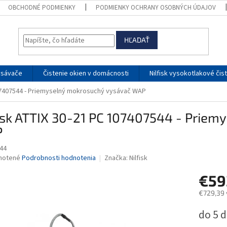
OBCHODNÉ PODMIENKY
PODMIENKY OCHRANY OSOBNÝCH ÚDAJOV
HĽADAŤ
ysávače
Čistenie okien v domácnosti
Nilfisk vysokotlakové čis
107407544 - Priemyselný mokrosuchý vysávač WAP
isk ATTIX 30-21 PC 107407544 - Prie
P
44
né
notené
Podrobnosti hodnotenia
Značka:
Nilfisk
nie
€59
u
€729,39 
Jednotk
do 5 d
cena:
iek.