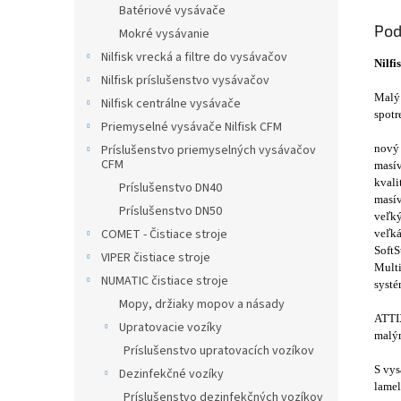
Batériové vysávače
Pod
Mokré vysávanie
Nilfisk vrecká a filtre do vysávačov
Nilf
Nilfisk príslušenstvo vysávačov
Malý 
Nilfisk centrálne vysávače
spotr
Priemyselné vysávače Nilfisk CFM
Príslušenstvo priemyselných vysávačov
nový 
CFM
masív
kvali
Príslušenstvo DN40
masív
Príslušenstvo DN50
veľk
COMET - Čistiace stroje
veľká
SoftS
VIPER čistiace stroje
Multi
NUMATIC čistiace stroje
systé
Mopy, držiaky mopov a násady
ATTIX
Upratovacie vozíky
malým
Príslušenstvo upratovacích vozíkov
S vys
Dezinfekčné vozíky
lamel
Príslušenstvo dezinfekčných vozíkov