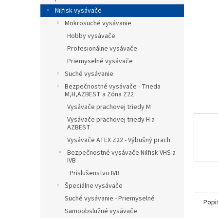
Nilfisk vysávače
Mokrosuché vysávanie
Hobby vysávače
Profesionálne vysávače
Priemyselné vysávače
Suché vysávanie
Bezpečnostné vysávače - Trieda
M,H,AZBEST a Zóna Z22
Vysávače prachovej triedy M
Vysávače prachovej triedy H a
AZBEST
Vysávače ATEX Z22 - Výbušný prach
Bezpečnostné vysávače Nilfisk VHS a
IVB
Príslušenstvo IVB
Špeciálne vysávače
Suché vysávanie - Priemyselné
Popi
Samoobslužné vysávače