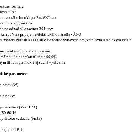
aktné rozmery
ový filter
ém manuálneho oklepu Push&Clean
 aj mokré vysávanie
a na odpad s kapacitou 30 litrov
ka 230V na pripojenie elektrického náradia - ÁNO
ky modely Nilfisk ATTIX sú v štandarde vybavené omývateľným lamelovým PET fil
šou životnosťou a nízkou cenou
imálnou účinnosťou filtrácie 99,9%
jným filtrom pre mokré aj suché vysávanie
nické parametre :
on pmax (W)
n piec (W)
jenie k sieti (V/~/Hz/A)
1/50-60/16
 prietoku vzduchu (l/min)
ak (mbar/kPa)