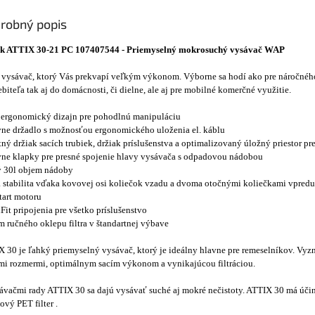
robný popis
isk ATTIX 30-21 PC 107407544 - Priemyselný mokrosuchý vysávač WAP
vysávač, ktorý Vás prekvapí veľkým výkonom. Výborne sa hodí ako pre náročnéh
ebiteľa tak aj do domácnosti, či dielne, ale aj pre mobilné komerčné využitie.
ergonomický dizajn pre pohodlnú manipuláciu
ne držadlo s možnosťou ergonomického uloženia el. káblu
tný držiak sacích trubiek, držiak príslušenstva a optimalizovaný úložný priestor pr
ne klapky pre presné spojenie hlavy vysávača s odpadovou nádobou
ý 30l objem nádoby
 stabilita vďaka kovovej osi koliečok vzadu a dvoma otočnými koliečkami vpredu
tart motoru
Fit pripojenia pre všetko príslušenstvo
m ručného oklepu filtra v štandartnej výbave
 30 je ľahký priemyselný vysávač, ktorý je ideálny hlavne pre remeselníkov. Vyz
i rozmermi, optimálnym sacím výkonom a vynikajúcou filtráciou.
ávačmi rady ATTIX 30 sa dajú vysávať suché aj mokré nečistoty. ATTIX 30 má úči
ový PET filter .