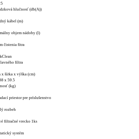
25
dzková hlučnosť (db(A))
dný kábel (m)
málny objem nádoby (l)
m čistenia fitra
&Clean
lavného filtra
 x šírka x výška (cm)
38 x 59.5
nosť (kg)
dací priestor pre príslušenstvo
lý rozbeh
vé filtračné vrecko 1ks
tatický systém