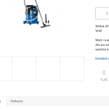
Nilfisk A
WAP
Malý vysá
ako pre ná
mobilné k
Detailné 
TLAČ
s
Diskusia