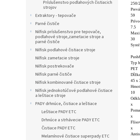
Príslušenstvo podlahových čistiacich
250/
strojov
Prevá
Extraktory - tepovače
59
Prívo
Parné čističe
7.5
Nilfisk príslušenstvo pre tepovače,
Maxi
podlahové stroje,zametacie stroje a
30
parné čističe
Systé
Nilfisk podlahové čistiace stroje
Push
Nilfisk zametacie stroje
Typ h
Nilfisk postrekovače
PET
Nilfisk parné čističe
Dĺžka
45 x 
Nilfisk kombinované čistiace stroje
Hmot
Nilfisk jednokotúčové podlahové čistiace
10
a leštiace stroje
Odkla
PADY drhnúce, čistiace a leštiace
x
Poma
Leštiace PADY ETC
x
Drhnúce a strhávecie PADY ETC
Flíso
Čistiace PADY ETC
x
Antis
Melamínové čistiace superpady ETC
-