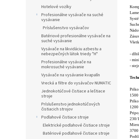
Hotelové vozíky
Komp
Lamel
Profesionálne vysávače na suché
Syst
vysávanie
Suché
Príslušenstvo vysávačov
Nádob
Batériové profesionálne vysávače na
Zásuv
suché vysávanie
​Všet
Vysávače na likvidáciu azbestu a
nebezpečných látok triedy "H"
- dlh
- min
Profesionálne vysávače na
- ste
mokrosuché vysávanie
Vysávače na vysávanie kvapalín
Tech
Vrecká a filtre do vysávačov NUMATIC
Prík
Jednokotúčové čistiace a leštiace
1500
stroje
Príko
Príslušenstvo jednokotúčových
1200
čistiacich strojov
Pripo
Podlahové čistiace stroje
230/
Elektrické podlahové čistiace stroje
Miera
3700
Batériové podlahové čistiace stroje
Podtl