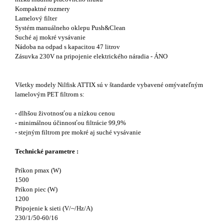
Kompaktné rozmery
Lamelový filter
Systém manuálneho oklepu Push&Clean
Suché aj mokré vysávanie
Nádoba na odpad s kapacitou 47 litrov
Zásuvka 230V na pripojenie elektrického náradia - ÁNO
​Všetky modely Nilfisk ATTIX sú v štandarde vybavené omývateľným
lamelovým PET filtrom s:
- dlhšou životnosťou a nízkou cenou
- minimálnou účinnosťou filtrácie 99,9%
- stejným filtrom pre mokré aj suché vysávanie
Technické parametre :
Príkon pmax (W)
1500
Príkon piec (W)
1200
Pripojenie k sieti (V/~/Hz/A)
230/1/50-60/16