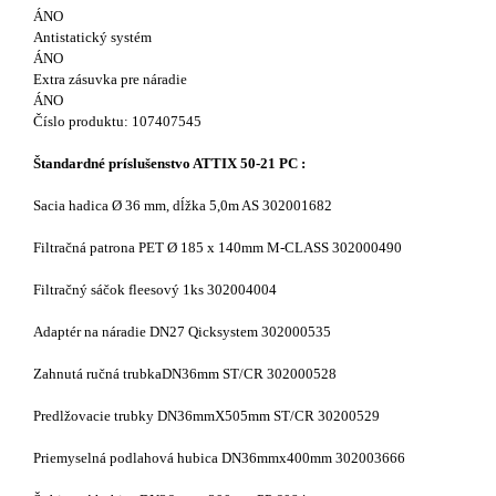
ÁNO
Antistatický systém
ÁNO
Extra zásuvka pre náradie
ÁNO
Číslo produktu: 107407545
Štandardné príslušenstvo ATTIX 50-21 PC :
Sacia hadica Ø 36 mm, dĺžka 5,0m AS 302001682
Filtračná patrona PET Ø 185 x 140mm M-CLASS 302000490
Filtračný sáčok fleesový 1ks 302004004
Adaptér na náradie DN27 Qicksystem 302000535
Zahnutá ručná trubkaDN36mm ST/CR 302000528
Predlžovacie trubky DN36mmX505mm ST/CR 30200529
Priemyselná podlahová hubica DN36mmx400mm 302003666