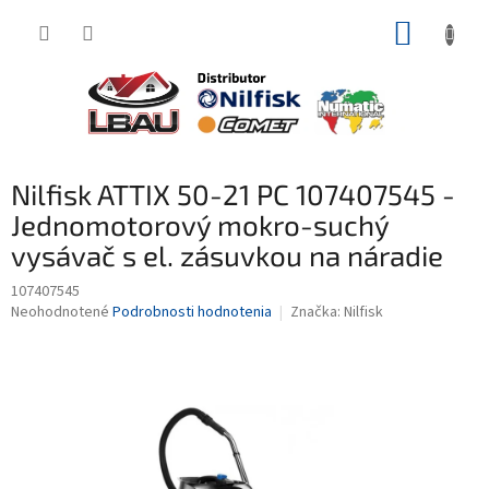
Prejsť
NÁKUP
na
obsah
KOŠÍK
Nilfisk ATTIX 50-21 PC 107407545 -
Jednomotorový mokro-suchý
vysávač s el. zásuvkou na náradie
107407545
Priemerné
Neohodnotené
Podrobnosti hodnotenia
Značka:
Nilfisk
hodnotenie
produktu
je
0,0
z
5
hviezdičiek.