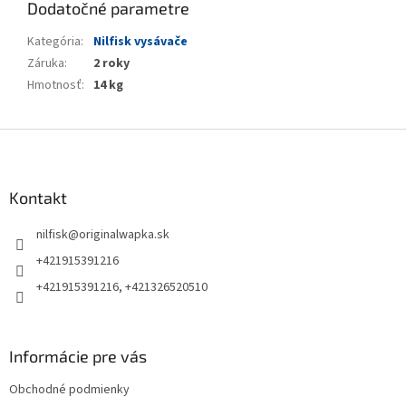
Dodatočné parametre
Kategória
:
Nilfisk vysávače
Záruka
:
2 roky
Hmotnosť
:
14 kg
Z
á
p
ä
Kontakt
t
nilfisk
@
originalwapka.sk
i
e
+421915391216
+421915391216, +421326520510
Informácie pre vás
Obchodné podmienky