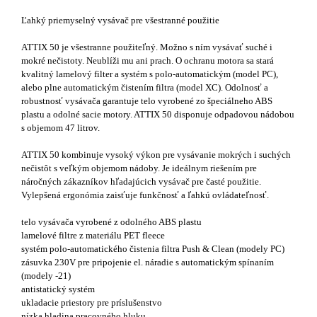
Ľahký priemyselný vysávač pre všestranné použitie
ATTIX 50 je všestranne použiteľný. Možno s ním vysávať suché i
mokré nečistoty. Neublíži mu ani prach. O ochranu motora sa stará
kvalitný lamelový filter a systém s polo-automatickým (model PC),
alebo plne automatickým čistením filtra (model XC). Odolnosť a
robustnosť vysávača garantuje telo vyrobené zo špeciálneho ABS
plastu a odolné sacie motory. ATTIX 50 disponuje odpadovou nádobou
s objemom 47 litrov.
ATTIX 50 kombinuje vysoký výkon pre vysávanie mokrých i suchých
nečistôt s veľkým objemom nádoby. Je ideálnym riešením pre
náročných zákazníkov hľadajúcich vysávač pre časté použitie.
Vylepšená ergonómia zaisťuje funkčnosť a ľahkú ovládateľnosť.
telo vysávača vyrobené z odolného ABS plastu
lamelové filtre z materiálu PET fleece
systém polo-automatického čistenia filtra Push & Clean (modely PC)
zásuvka 230V pre pripojenie el. náradie s automatickým spínaním
(modely -21)
antistatický systém
ukladacie priestory pre príslušenstvo
nízka hladina pracovného hluku