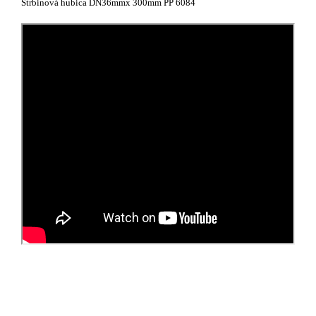
Štrbinová hubica DN36mmx 300mm PP 6084