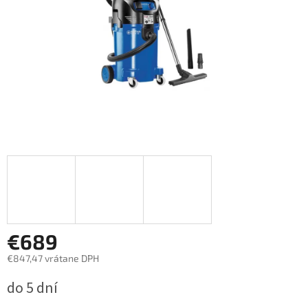
€689
€847,47 vrátane DPH
Jednotková
do 5 dní
cena: