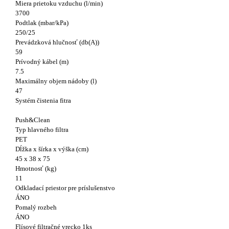
Miera prietoku vzduchu (l/min)
3700
Podtlak (mbar/kPa)
250/25
Prevádzková hlučnosť (db(A))
59
Prívodný kábel (m)
7.5
Maximálny objem nádoby (l)
47
Systém čistenia fitra
Push&Clean
Typ hlavného filtra
PET
Dĺžka x šírka x výška (cm)
45 x 38 x 75
Hmotnosť (kg)
11
Odkladací priestor pre príslušenstvo
ÁNO
Pomalý rozbeh
ÁNO
Flísové filtračné vrecko 1ks