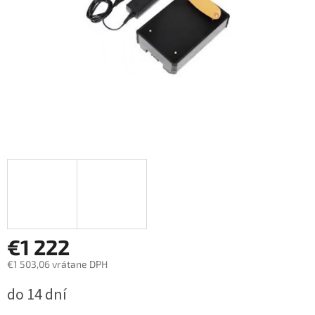
€1 222
€1 503,06 vrátane DPH
Jednotková
do 14 dní
cena: