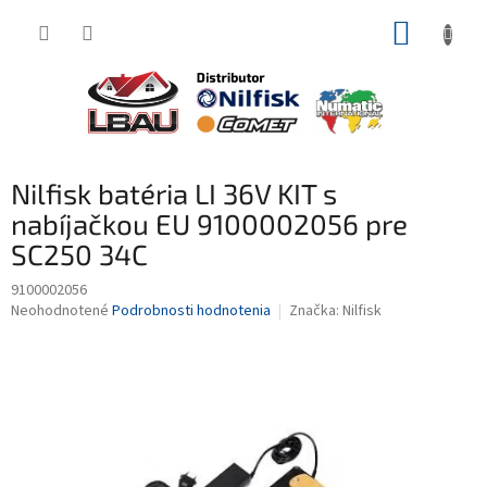
Prejsť
NÁKUP
na
obsah
KOŠÍK
Nilfisk batéria LI 36V KIT s
nabíjačkou EU 9100002056 pre
SC250 34C
9100002056
Priemerné
Neohodnotené
Podrobnosti hodnotenia
Značka:
Nilfisk
hodnotenie
produktu
je
0,0
z
5
hviezdičiek.