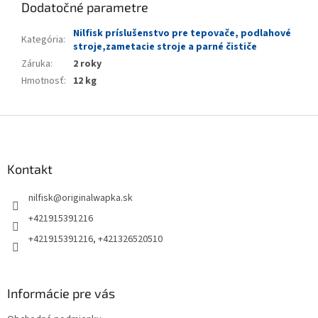
Dodatočné parametre
Nilfisk príslušenstvo pre tepovače, podlahové
Kategória
:
stroje,zametacie stroje a parné čističe
Záruka
:
2 roky
Hmotnosť
:
12 kg
Z
á
p
ä
Kontakt
t
nilfisk
@
originalwapka.sk
i
e
+421915391216
+421915391216, +421326520510
Informácie pre vás