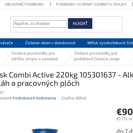
OBCHODNÉ PODMIENKY
PODMIENKY OCHRANY OSOBNÝCH ÚDAJOV
HĽADAŤ
ysávače
Čistenie okien v domácnosti
Nilfisk vysokotlakové čis
Čistiace prostriedky pre
Čistiace prostriedky pre
údržbu strojov a zariadení
podlahové čistiace stroje
isk Combi Active 220kg 105301637 - Alk
láh a pracovných plôch
37
né
notené
Podrobnosti hodnotenia
Značka:
Nilfisk
nie
€90
u
€1 115 v
Jednotk
do 7 d
cena: