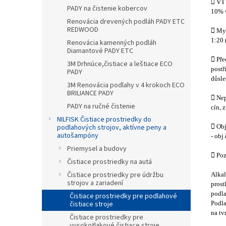
 VT 
PADY na čistenie kobercov
10% v
Renovácia drevených podláh PADY ETC
REDWOOD
 Myc
1:20 
Renovácia kamenných podláh
Diamantové PADY ETC
 Pře
3M Drhnúce,čistiace a leštiace ECO
postř
PADY
důsle
3M Renovácia podlahy v 4 krokoch ECO
BRILIANCE PADY
 Nep
PADY na ručné čistenie
cín, 
NILFISK Čistiace prostriedky do
podlahových strojov, aktívne peny a
 Obj
autošampóny
- obj
Priemysel a budovy
 Poz
Čistiace prostriedky na autá
Čistiace prostriedky pre údržbu
Alkal
strojov a zariadení
prost
podla
Čistiace prostriedky pre podlahové
čistiace stroje
Podl
na tv
Čistiace prostriedky pre
vysokotlakové čistiace stroje