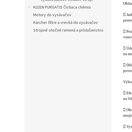
Oblas
KLEEN PURGATIS Čistiaca chémia
Motory do vysávačov
 Jat
prote
Kärcher filtre a vrecká do vysávačov
Stropné otočné ramená a príslušenstvo
 Pod
vrste
 Údr
na mo
 Díl
povr
Výho
 Efe
na čiš
 Obs
stroj
 Vys