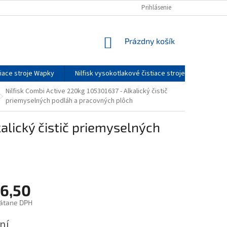
DOPRAVA A CENY DOPRAVY
O NÁS
Prihlásenie
SERVIS
KONTAKTY
NÁKUPNÝ
Prázdny košík
KOŠÍK
tiace stroje Wapky
Nilfisk vysokotlakové čistiace stroje - príslušenst
Nilfisk Combi Active 220kg 105301637 - Alkalický čistič
priemyselných podláh a pracovných plôch
alický čistič priemyselných
6,50
rátane DPH
ová
ní