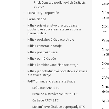
Príslušenstvo podlahových čistiacich
vrste
strojov
Extraktory - tepovače
 Údr
na mo
Parné čističe
Nilfisk príslušenstvo pre tepovače,
 Díl
podlahové stroje,zametacie stroje a
povr
parné čističe
Nilfisk podlahové čistiace stroje
Výho
Nilfisk zametacie stroje
 Efe
Nilfisk postrekovače
na čiš
Nilfisk parné čističe
 Obs
Nilfisk kombinované čistiace stroje
stroj
Nilfisk jednokotúčové podlahové čistiace
a leštiace stroje
 Vys
PADY drhnúce, čistiace a leštiace
 Pro
Leštiace PADY ETC
zjedn
Drhnúce a strhávecie PADY ETC
Čistiace PADY ETC
Apli
Melamínové čistiace superpady ETC