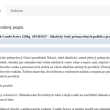
s
Diskusia
robný popis
sk Combi Active 220kg 105301637 - Alkalický čistič priemyselných podláh a p
h
ický průmyslový čisticí prostředek Tekutý, silně alkalický, mírně pěnivý průmyslov
ředek, vhodný pro odstraňování velmi odolných vrstev oleje a maziv, sazí, starých 
hového vosku a proteinových složek na všech alkáliím odolných površích. Účinný
ahovým voskům, Tuhým mazivům, živočišným a rostlinným tukům a stopám po pn
rdých površích.
ti použití:
ky a řeznictví: Odstraňování živočišných tuků a olejů a také na znečištění látkami 
inové bázi.
lahové plochy s aplikovaným voskem: Combi Active je možno použít pro odstraně