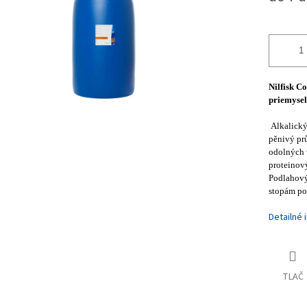
iek.
Nilfisk C
priemysel
Alkalický
pěnivý pr
odolných v
proteinový
Podlahový
stopám po
Detailné 
TLAČ