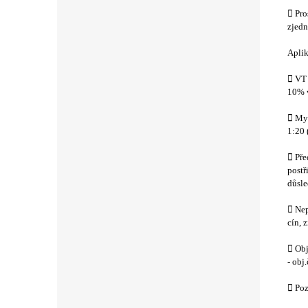
 Pro
zjedn
Apli
 VT 
10% v
 Myc
1:20 
 Pře
postř
důsle
 Nep
cín, 
 Obj
- obj
 Poz