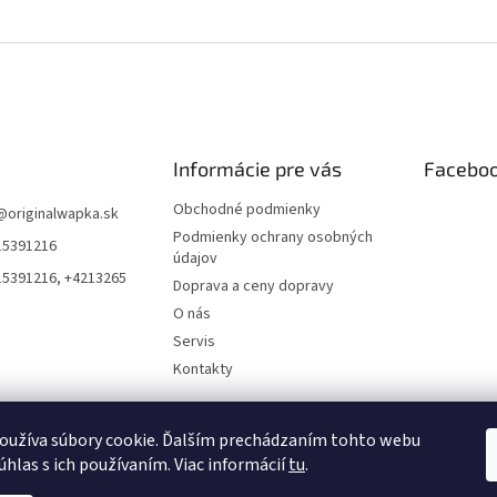
Informácie pre vás
Facebo
Obchodné podmienky
@
originalwapka.sk
Podmienky ochrany osobných
15391216
údajov
15391216, +4213265
Doprava a ceny dopravy
O nás
Servis
Kontakty
oužíva súbory cookie. Ďalším prechádzaním tohto webu
úhlas s ich používaním. Viac informácií
tu
.