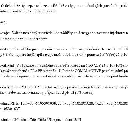
středek může být separován ze znečištěné vody pomocí vhodných prostředků, což
odušuje nakládání s odpadní vodou.
kace:
stroje: .Nalijte neředěný prostředek do nádržky na detergent a nastavte injektor v 
 návaznosti na míře zašpinění.
í stroje: Pro údržbu prostor, v návaznosti na míru zašpinění nařeďte roztok na 1:1
(5%). Pro nejnáročnější aplikace je možno ředit roztok v poměru 1:3 (33%) až 1:1
d-stříkání: V návaznosti na zašpinění nařeďte roztok na 1:50 (2%) až 1:10 (10%). P
ikovače vyrobené z PE a PP materiálu.  Protože COMBI ACTIVE je velmi silný pr
dně doporučujeme provést test účinku na malé ploše čištěného povrchu před fináln
oužívejte COMBI ACTIVE na lakovaných površích a neželezných kovech, jako jso
zinek, nebo mosaz. Parametry přípravku:  pH 12 (1% roztok)
ednací čísla: 10 l - obj.č 105301638, 25 l - obj.č 105301639, 4x2,5 l - obj.č 105
.č 105301637
námka: UN číslo: 1760, Třída / Skupina balení: 8/III