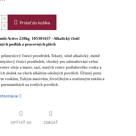
Pridať do košíka
ombi Active 220kg 105301637 - Alkalický čistič
ných podláh a pracovných plôch
 průmyslový čisticí prostředek Tekutý, silně alkalický, mírně
ůmyslový čisticí prostředek, vhodný pro odstraňování velmi
rstev oleje a maziv, sazí, starých vrstev podlahového vosku a
ch složek na všech alkáliím odolných površích. Účinný proti:
m voskům, Tuhým mazivům, živočišným a rostlinným tukům a
.
 pneumatikách na tvrdých površích
informácie
OPÝTAŤ SA
ZDIEĽAŤ