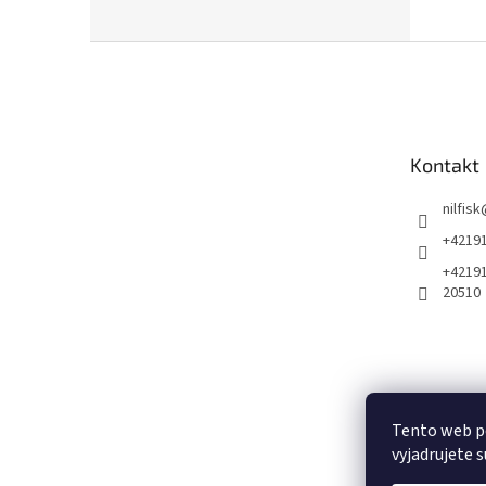
Z
á
p
ä
t
Kontakt
i
e
nilfisk
+4219
+4219
20510
Tento web p
vyjadrujete s