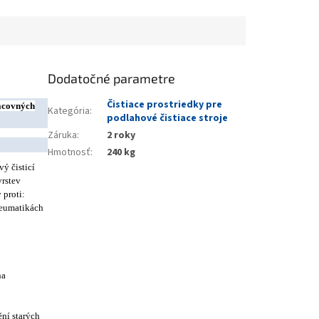
Dodatočné parametre
Čistiace prostriedky pre
racovných
Kategória
:
podlahové čistiace stroje
Záruka
:
2 roky
Hmotnosť
:
240 kg
ý čisticí
vrstev
 proti:
eumatikách
na
ní starých