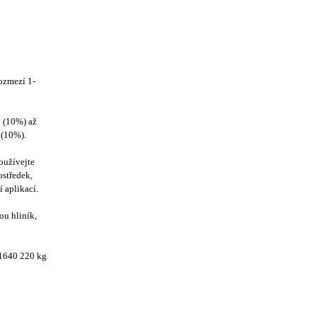
rozmezí 1-
0 (10%) až
0 (10%).
oužívejte
ostředek,
í aplikací.
u hliník,
301640 220 kg