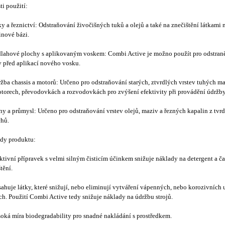
ti použití:
ky a řeznictví: Odstraňování živočišných tuků a olejů a také na znečištění látkami 
inové bázi.
lahové plochy s aplikovaným voskem: Combi Active je možno použít pro odstraně
v před aplikací nového vosku.
žba chassis a motorů: Určeno pro odstraňování starých, ztvrdlých vrstev tuhých ma
torech, převodovkách a rozvodovkách pro zvýšení efektivity při provádění údržb
ny a průmysl: Určeno pro odstraňování vrstev olejů, maziv a řezných kapalin z tvr
chů.
dy produktu:
ktivní přípravek s velmi silným čisticím účinkem snižuje náklady na detergent a ča
tění.
ahuje látky, které snižují, nebo eliminují vytváření vápenných, nebo korozivních 
ích. Použití Combi Active tedy snižuje náklady na údržbu strojů.
oká míra biodegradability pro snadné nakládání s prostředkem.