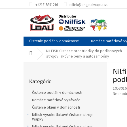
Prejsť
+421915391216
nilfisk@originalwapka.sk
na
obsah
Čistenie podláh v domácnosti
Domáce batériové v
NILFISK Čistiace prostriedky do podlahových
Domov
strojov, aktívne peny a autošampóny
B
Nilf
o
Preskočiť
č
pod
Kategórie
kategórie
n
1053016
ý
Čistenie podláh v domácnosti
Priemer
Neohod
p
hodnote
Domáce batériové vysávače
a
produkt
Čistenie okien v domácnosti
n
je
e
Nilfisk vysokotlakové čistiace stroje
0,0
Wapky
z
l
5
Nilfisk vysokotlakové čistiace stroje -