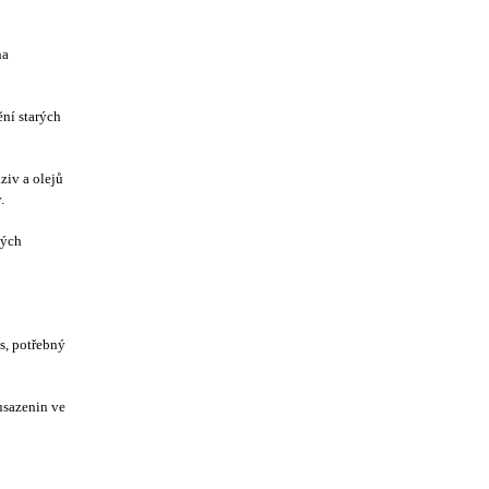
na
ní starých
ziv a olejů
y.
dých
s, potřebný
usazenin ve