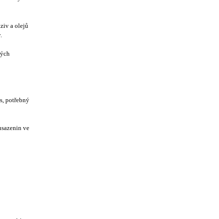
ziv a olejů
y.
dých
s, potřebný
usazenin ve