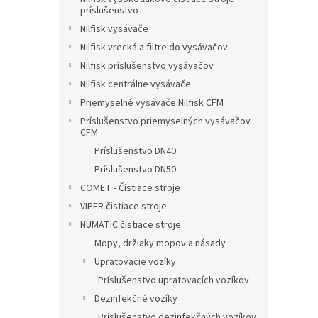
príslušenstvo
hviezdič
Nilfisk vysávače
Nilfisk vrecká a filtre do vysávačov
Nilfisk príslušenstvo vysávačov
Nilfisk centrálne vysávače
Priemyselné vysávače Nilfisk CFM
Príslušenstvo priemyselných vysávačov
CFM
Príslušenstvo DN40
Príslušenstvo DN50
COMET - Čistiace stroje
VIPER čistiace stroje
NUMATIC čistiace stroje
Mopy, držiaky mopov a násady
Upratovacie vozíky
Príslušenstvo upratovacích vozíkov
Dezinfekčné vozíky
Príslušenstvo dezinfekčných vozíkov