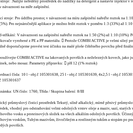
stroje: .Nalijte neředěný prostředek do nádržky na detergent a nastavte injektor v 
 návaznosti na míře zašpinění.
í stroje: Pro údržbu prostor, v návaznosti na míru zašpinění nařeďte roztok na 1:1
(5%). Pro nejnáročnější aplikace je možno ředit roztok v poměru 1:3 (33%) až 1:1
d-stříkání: V návaznosti na zašpinění nařeďte roztok na 1:50 (2%) až 1:10 (10%). P
ikovače vyrobené z PE a PP materiálu.  Protože COMBI ACTIVE je velmi silný pr
dně doporučujeme provést test účinku na malé ploše čištěného povrchu před fináln
oužívejte COMBI ACTIVE na lakovaných površích a neželezných kovech, jako jso
zinek, nebo mosaz. Parametry přípravku:  pH 12 (1% roztok)
ednací čísla: 10 l - obj.č 105301638, 25 l - obj.č 105301639, 4x2,5 l - obj.č 105
.č 105301637
námka: UN číslo: 1760, Třída / Skupina balení: 8/III
ický průmyslový čisticí prostředek Tekutý, silně alkalický, mírně pěnivý průmyslov
ředek, vhodný pro odstraňování velmi odolných vrstev oleje a maziv, sazí, starých 
hového vosku a proteinových složek na všech alkáliím odolných površích. Účinný
ahovým voskům, Tuhým mazivům, živočišným a rostlinným tukům a stopám po pn
rdých površích.