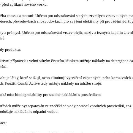
v před aplikací nového vosku.
žba chassis a motorů: Určeno pro odstraňování starých, ztvrdlých vrstev tuhých ma
torech, převodovkách a rozvodovkách pro zvýšení efektivity při provádění údržb
ny a průmysl: Určeno pro odstraňování vrstev olejů, maziv a řezných kapalin z tvr
chů.
dy produktu:
ktivní přípravek s velmi silným čisticím účinkem snižuje náklady na detergent a ča
tění.
ahuje látky, které snižují, nebo eliminují vytváření vápenných, nebo korozivních 
ích. Použití Combi Active tedy snižuje náklady na údržbu strojů.
oká míra biodegradability pro snadné nakládání s prostředkem.
středek může být separován ze znečištěné vody pomocí vhodných prostředků, což
odušuje nakládání s odpadní vodou.
kace: