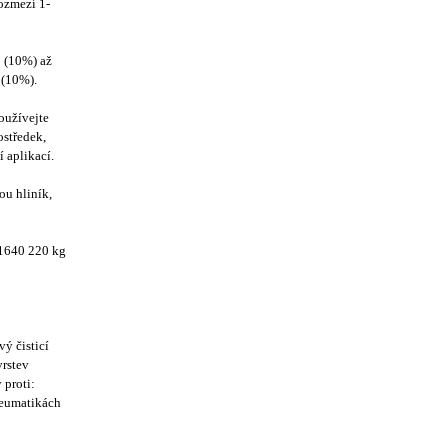
rozmezí 1-
0 (10%) až
0 (10%).
oužívejte
ostředek,
í aplikací.
u hliník,
301640 220 kg
ý čisticí
vrstev
 proti:
eumatikách