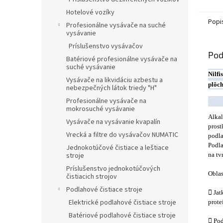
Hotelové vozíky
Popi
Profesionálne vysávače na suché
vysávanie
Príslušenstvo vysávačov
Pod
Batériové profesionálne vysávače na
suché vysávanie
Nilfi
Vysávače na likvidáciu azbestu a
plôc
nebezpečných látok triedy "H"
Profesionálne vysávače na
mokrosuché vysávanie
Alkal
Vysávače na vysávanie kvapalín
prost
Vrecká a filtre do vysávačov NUMATIC
podla
Podl
Jednokotúčové čistiace a leštiace
stroje
na tv
Príslušenstvo jednokotúčových
Oblas
čistiacich strojov
Podlahové čistiace stroje
 Jat
Elektrické podlahové čistiace stroje
prote
Batériové podlahové čistiace stroje
 Pod