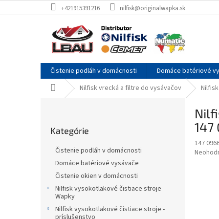
Prejsť
+421915391216
nilfisk@originalwapka.sk
na
obsah
Čistenie podláh v domácnosti
Domáce batériové v
Domov
Nilfisk vrecká a filtre do vysávačov
Nilfis
B
Nilf
o
Preskočiť
č
147
Kategórie
kategórie
n
147 096
ý
Čistenie podláh v domácnosti
Priemer
Neohod
p
hodnote
Domáce batériové vysávače
a
produkt
Čistenie okien v domácnosti
n
je
e
Nilfisk vysokotlakové čistiace stroje
0,0
Wapky
z
l
5
Nilfisk vysokotlakové čistiace stroje -
príslušenstvo
hviezdič