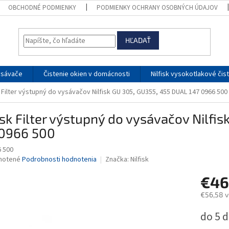
OBCHODNÉ PODMIENKY
PODMIENKY OCHRANY OSOBNÝCH ÚDAJOV
HĽADAŤ
ysávače
Čistenie okien v domácnosti
Nilfisk vysokotlakové čis
k Filter výstupný do vysávačov Nilfisk GU 305, GU355, 455 DUAL 147 0966 500
isk Filter výstupný do vysávačov Nilfi
 0966 500
6 500
né
notené
Podrobnosti hodnotenia
Značka:
Nilfisk
nie
€46
u
€56,58 v
Jednotk
do 5 d
cena:
iek.