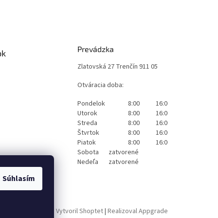
Prevádzka
ok
Zlatovská 27 Trenčín 911 05
Otváracia doba:
Pondelok
8:00
16:00
Utorok
8:00
16:00
Streda
8:00
16:00
Štvrtok
8:00
16:00
Piatok
8:00
16:00
Sobota
zatvorené
Nedeľa
zatvorené
Súhlasím
Vytvoril Shoptet
|
Realizoval Appgrade