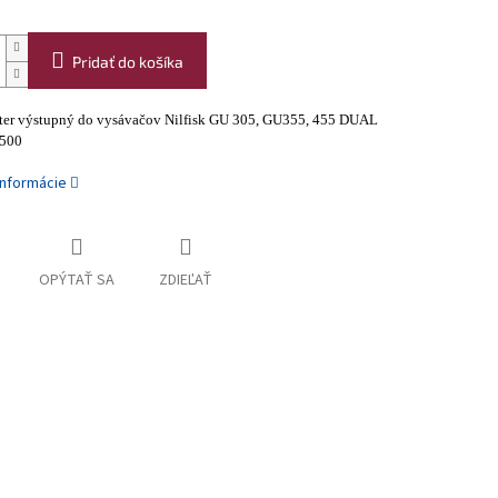
Pridať do košíka
ilter výstupný do vysávačov Nilfisk GU 305, GU355, 455 DUAL
 500
informácie
OPÝTAŤ SA
ZDIEĽAŤ