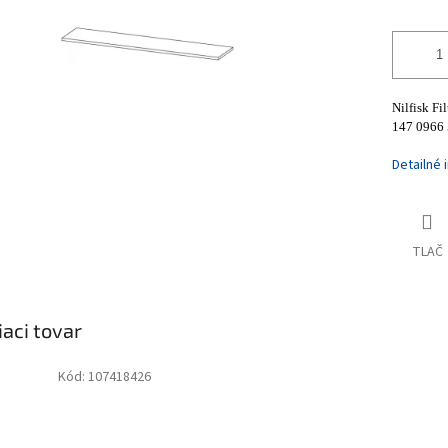
Nilfisk F
147 0966
Detailné 
TLAČ
iaci tovar
Kód:
107418426