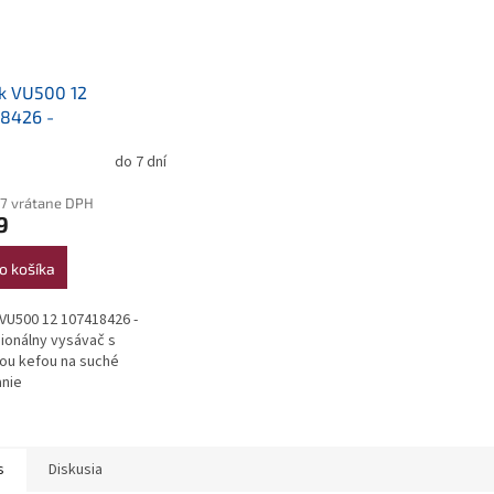
sk VU500 12
18426 -
sionálny vysávač s
do 7 dní
erné
nou kefou na suché
tenie
anie
7 vrátane DPH
ktu
9
o košíka
ičiek.
k VU500 12 107418426 -
ionálny vysávač s
ou kefou na suché
nie
s
Diskusia