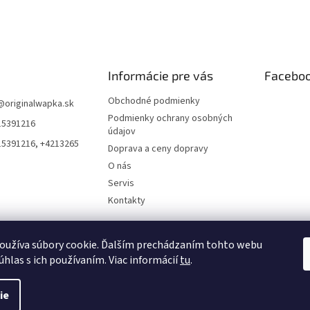
Informácie pre vás
Facebo
Obchodné podmienky
@
originalwapka.sk
Podmienky ochrany osobných
15391216
údajov
15391216, +4213265
Doprava a ceny dopravy
O nás
Servis
Kontakty
oužíva súbory cookie. Ďalším prechádzaním tohto webu
úhlas s ich používaním. Viac informácií
tu
.
ie