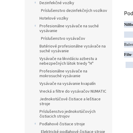
Dezinfekčné vozíky
Príslušenstvo dezinfekčných vozíkov
Pod
Hotelové vozíky
Nilfi
Profesionálne vysávače na suché
vysávanie
Príslušenstvo vysávačov
Balen
Batériové profesionálne vysávače na
suché vysávanie
Filtr
Vysávače na likvidáciu azbestu a
nebezpečných látok triedy "H"
Profesionálne vysávače na
mokrosuché vysávanie
Vysávače na vysávanie kvapalín
Vrecká a filtre do vysávačov NUMATIC
Jednokotúčové čistiace a leštiace
stroje
Príslušenstvo jednokotúčových
čistiacich strojov
Podlahové čistiace stroje
Elektrické podlahové čistiace stroje