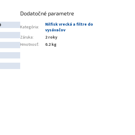
Dodatočné parametre
Nilfisk vrecká a filtre do
0
Kategória
:
vysávačov
Záruka
:
2 roky
Hmotnosť
:
0.2 kg