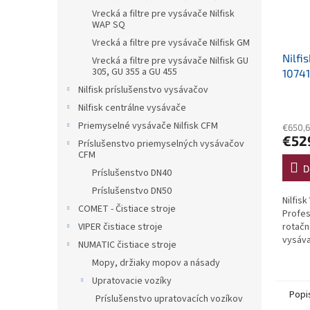
Vrecká a filtre pre vysávače Nilfisk
WAP SQ
Vrecká a filtre pre vysávače Nilfisk GM
Nilfi
Vrecká a filtre pre vysávače Nilfisk GU
305, GU 355 a GU 455
1074
Profe
Nilfisk príslušenstvo vysávačov
Priem
rotač
Nilfisk centrálne vysávače
hodno
vysáv
Priemyselné vysávače Nilfisk CFM
€650,6
produ
€52
je
Príslušenstvo priemyselných vysávačov
CFM
1,0
z
D
Príslušenstvo DN40
5
Príslušenstvo DN50
hviezd
Nilfis
COMET - Čistiace stroje
Profes
VIPER čistiace stroje
rotačn
vysáva
NUMATIC čistiace stroje
Mopy, držiaky mopov a násady
Upratovacie vozíky
Popi
Príslušenstvo upratovacích vozíkov