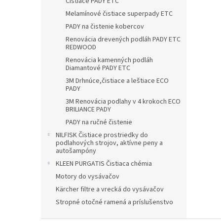
Čistiace PADY ETC
Melamínové čistiace superpady ETC
PADY na čistenie kobercov
Renovácia drevených podláh PADY ETC
REDWOOD
Renovácia kamenných podláh
Diamantové PADY ETC
3M Drhnúce,čistiace a leštiace ECO
PADY
3M Renovácia podlahy v 4 krokoch ECO
BRILIANCE PADY
PADY na ručné čistenie
NILFISK Čistiace prostriedky do
podlahových strojov, aktívne peny a
autošampóny
KLEEN PURGATIS Čistiaca chémia
Motory do vysávačov
Kärcher filtre a vrecká do vysávačov
Stropné otočné ramená a príslušenstvo