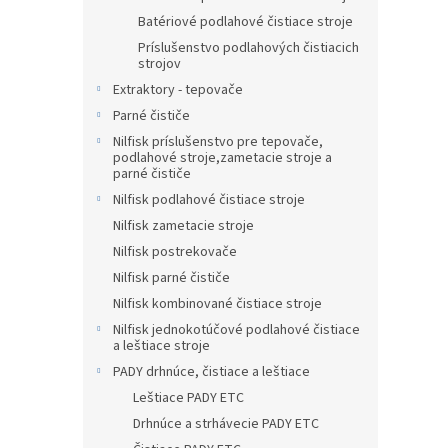
Batériové podlahové čistiace stroje
Príslušenstvo podlahových čistiacich
strojov
Extraktory - tepovače
Parné čističe
Nilfisk príslušenstvo pre tepovače,
podlahové stroje,zametacie stroje a
parné čističe
Nilfisk podlahové čistiace stroje
Nilfisk zametacie stroje
Nilfisk postrekovače
Nilfisk parné čističe
Nilfisk kombinované čistiace stroje
Nilfisk jednokotúčové podlahové čistiace
a leštiace stroje
PADY drhnúce, čistiace a leštiace
Leštiace PADY ETC
Drhnúce a strhávecie PADY ETC