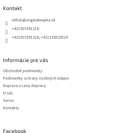
p
ä
Kontakt
t
nilfisk
@
originalwapka.sk
i
e
+421915391216
+421915391216, +421326520510
Informácie pre vás
Obchodné podmienky
Podmienky ochrany osobných údajov
Doprava a ceny dopravy
O nás
Servis
Kontakty
Facebook