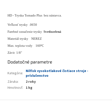
HD - Tryska Tornado Plus
bez nástavca.
Veľkosť trysky .0650
Farebné označenie trysky
Svetlozelená
Materiál trysky NEREZ
Max. teplota vody 160ºC
Závit 1/8"
Dodatočné parametre
Nilfisk vysokotlakové čistiace stroje -
Kategória
:
príslušenstvo
Záruka
:
2 roky
Hmotnosť
:
1 kg
Z
á