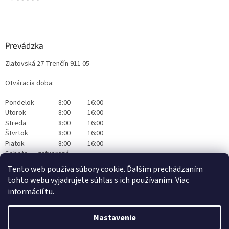
Prevádzka
Zlatovská 27 Trenčín 911 05
Otváracia doba:
Pondelok
8:00
16:00
Utorok
8:00
16:00
Streda
8:00
16:00
Štvrtok
8:00
16:00
Piatok
8:00
16:00
Sobota
zatvorené
Nedeľa
zatvorené
Tento web používa súbory cookie. Ďalším prechádzaním
tohto webu vyjadrujete súhlas s ich používaním. Viac
informácií
tu
.
Nastavenie
Vytvoril Shoptet
|
Realizoval Appgrade