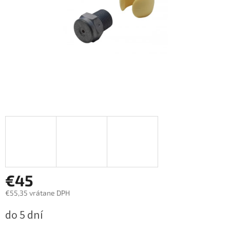
€45
€55,35 vrátane DPH
Jednotková
do 5 dní
cena: