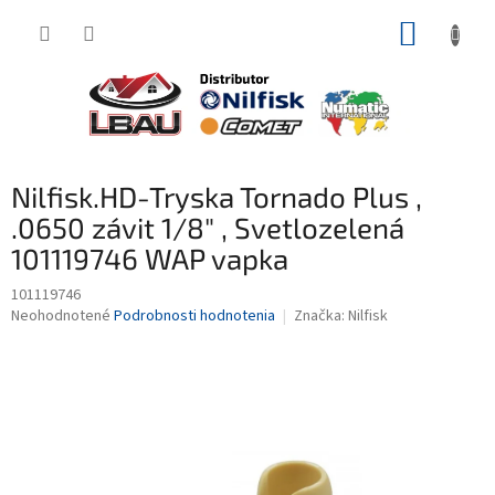
Prejsť
NÁKUP
na
obsah
KOŠÍK
Nilfisk.HD-Tryska Tornado Plus ,
.0650 závit 1/8" , Svetlozelená
101119746 WAP vapka
101119746
Priemerné
Neohodnotené
Podrobnosti hodnotenia
Značka:
Nilfisk
hodnotenie
produktu
je
0,0
z
5
hviezdičiek.