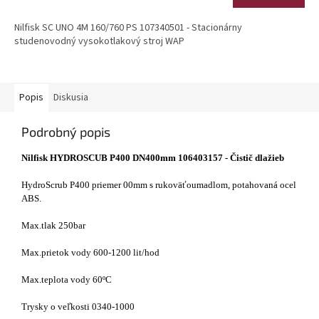
Nilfisk SC UNO 4M 160/760 PS 107340501 - Stacionárny
studenovodný vysokotlakový stroj WAP
Popis
Diskusia
Podrobný popis
Nilfisk HYDROSCUB P400 DN400mm 106403157 - Čistič dlažieb
HydroScrub P400 priemer 00mm s rukoväťoumadlom, potahovaná ocel
ABS.
Max.tlak 250bar
Max.prietok vody 600-1200 lit/hod
Max.teplota vody 60ºC
Trysky o veľkosti 0340-1000