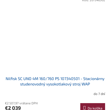
Kód:
107340501
Nilfisk SC UNO 4M 160/760 PS 107340501 - Stacionárny
studenovodný vysokotlakový stroj WAP
do 7 dní
€2 507,97 vrátane DPH
€2 039
Do košíka