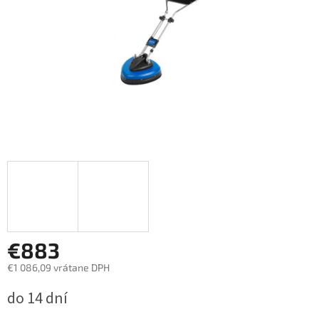
€883
€1 086,09 vrátane DPH
Jednotková
do 14 dní
cena: