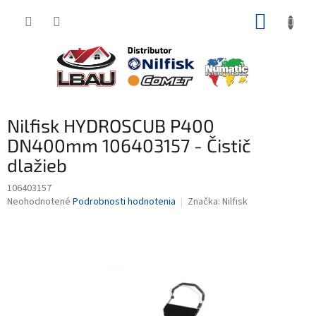
Prejsť
NÁKUP
na
obsah
KOŠÍK
Nilfisk HYDROSCUB P400
DN400mm 106403157 - Čistič
dlažieb
106403157
Priemerné
Neohodnotené
Podrobnosti hodnotenia
Značka:
Nilfisk
hodnotenie
produktu
je
0,0
z
5
hviezdičiek.