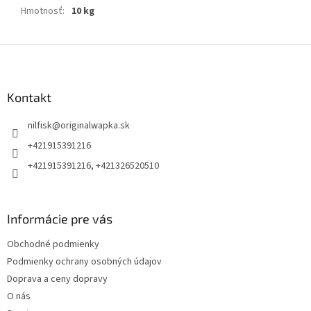
Hmotnosť
:
10 kg
Z
á
p
ä
Kontakt
t
nilfisk
@
originalwapka.sk
i
e
+421915391216
+421915391216, +421326520510
Informácie pre vás
Obchodné podmienky
Podmienky ochrany osobných údajov
Doprava a ceny dopravy
O nás