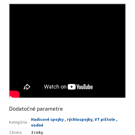
Dodatočné parametre
Hadicové spojky , rýchlospojky, VT pištole ,
Kategória
:
vodné
Záruka
:
2 roky