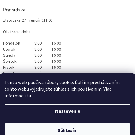
Prevádzka
Zlatovská 27 Trenčín 911 05
Otváracia doba:
Pondelok
8:00
16:00
Utorok
8:00
16:00
Streda
8:00
16:00
Štvrtok
8:00
16:00
Piatok
8:00
16:00
Sobota
zatvorené
Nedeľa
zatvorené
Tento web používa súbory cookie. Ďalším prechádzaním
tohto webu vyjadrujete súhlas s ich používaním. Viac
informácií
tu
.
Nastavenie
Vytvoril Shoptet
|
Realizoval Appgrade
Súhlasím
Copyright 2026
Originalwapka
. Všetky práva vyhradené.
Čistiaca technika Nilfisk Trenčín