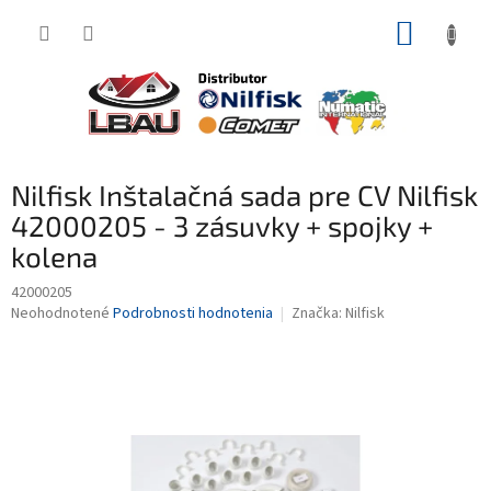
Prejsť
NÁKUP
na
obsah
KOŠÍK
Nilfisk Inštalačná sada pre CV Nilfisk
42000205 - 3 zásuvky + spojky +
kolena
42000205
Priemerné
Neohodnotené
Podrobnosti hodnotenia
Značka:
Nilfisk
hodnotenie
produktu
je
0,0
z
5
hviezdičiek.