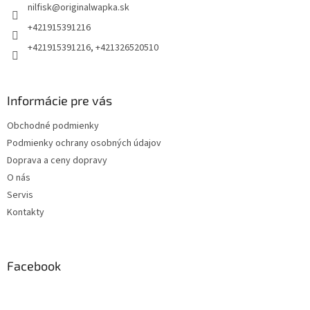
nilfisk
@
originalwapka.sk
i
e
+421915391216
+421915391216, +421326520510
Informácie pre vás
Obchodné podmienky
Podmienky ochrany osobných údajov
Doprava a ceny dopravy
O nás
Servis
Kontakty
Facebook