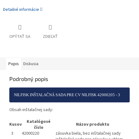
Detailné informácie
OPÝTAŤ SA
ZDIEĽAŤ
Popis
Diskusia
Podrobný popis
NILFISK INŠTALAČNÁ SADA PRE CV NILFISK 42000205 - 3
Obsah inštalačnej sady:
ZÁSUVKY + SPOJKY + KOLENA
Katalógové
Kusov
Názov produktu
číslo
3
42000220
zásuvka biela, bez inštalačnej sady