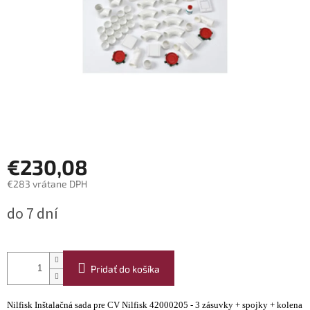
€230,08
€283 vrátane DPH
Jednotková
do 7 dní
cena:
Pridať do košíka
Nilfisk Inštalačná sada pre CV Nilfisk 42000205 - 3 zásuvky + spojky + kolena