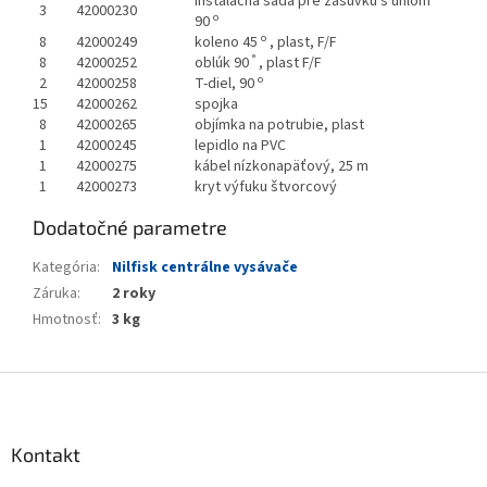
inštalačná sada pre zásuvku s uhlom
3
42000230
o
90
o
8
42000249
koleno 45
, plast, F/F
°
8
42000252
oblúk 90
, plast F/F
o
2
42000258
T-diel, 90
15
42000262
spojka
8
42000265
objímka na potrubie, plast
1
42000245
lepidlo na PVC
1
42000275
kábel nízkonapäťový, 25 m
1
42000273
kryt výfuku štvorcový
Dodatočné parametre
Kategória
:
Nilfisk centrálne vysávače
Záruka
:
2 roky
Hmotnosť
:
3 kg
Z
á
p
ä
Kontakt
t