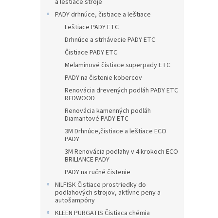
a leštiace stroje
PADY drhnúce, čistiace a leštiace
Leštiace PADY ETC
Drhnúce a strhávecie PADY ETC
Čistiace PADY ETC
Melamínové čistiace superpady ETC
PADY na čistenie kobercov
Renovácia drevených podláh PADY ETC
REDWOOD
Renovácia kamenných podláh
Diamantové PADY ETC
3M Drhnúce,čistiace a leštiace ECO
PADY
3M Renovácia podlahy v 4 krokoch ECO
BRILIANCE PADY
PADY na ručné čistenie
NILFISK Čistiace prostriedky do
podlahových strojov, aktívne peny a
autošampóny
KLEEN PURGATIS Čistiaca chémia