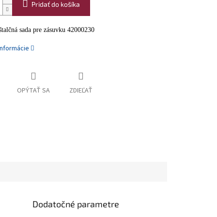
Pridať do košíka
nštalčná sada pre zásuvku 42000230
informácie
OPÝTAŤ SA
ZDIEĽAŤ
Dodatočné parametre