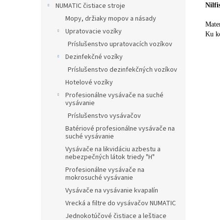
NUMATIC čistiace stroje
Nilf
Mopy, držiaky mopov a násady
Mater
Upratovacie vozíky
Ku k
Príslušenstvo upratovacích vozíkov
Dezinfekčné vozíky
Príslušenstvo dezinfekčných vozíkov
Hotelové vozíky
Profesionálne vysávače na suché
vysávanie
Príslušenstvo vysávačov
Batériové profesionálne vysávače na
suché vysávanie
Vysávače na likvidáciu azbestu a
nebezpečných látok triedy "H"
Profesionálne vysávače na
mokrosuché vysávanie
Vysávače na vysávanie kvapalín
Vrecká a filtre do vysávačov NUMATIC
Jednokotúčové čistiace a leštiace