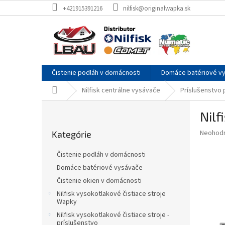
Prejsť
+421915391216
nilfisk@originalwapka.sk
na
obsah
Čistenie podláh v domácnosti
Domáce batériové v
Domov
Nilfisk centrálne vysávače
Príslušenstvo 
B
Nilf
o
Preskočiť
č
Priemer
Neohod
Kategórie
kategórie
n
hodnote
ý
produkt
Čistenie podláh v domácnosti
p
je
Domáce batériové vysávače
0,0
a
z
Čistenie okien v domácnosti
n
5
e
Nilfisk vysokotlakové čistiace stroje
hviezdič
Wapky
l
Nilfisk vysokotlakové čistiace stroje -
príslušenstvo