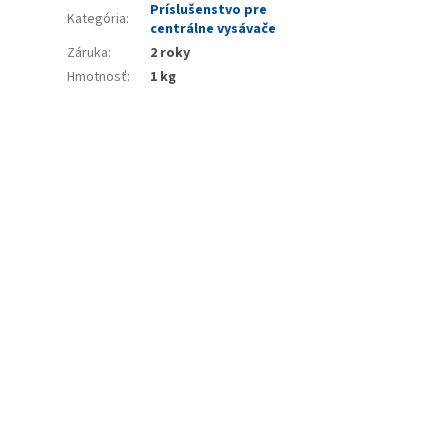
Príslušenstvo pre
Kategória
:
centrálne vysávače
Záruka
:
2 roky
Hmotnosť
:
1 kg