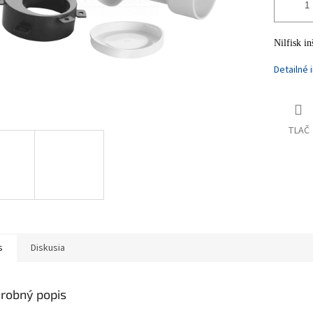
Nilfisk i
Detailné 
TLAČ
s
Diskusia
robný popis