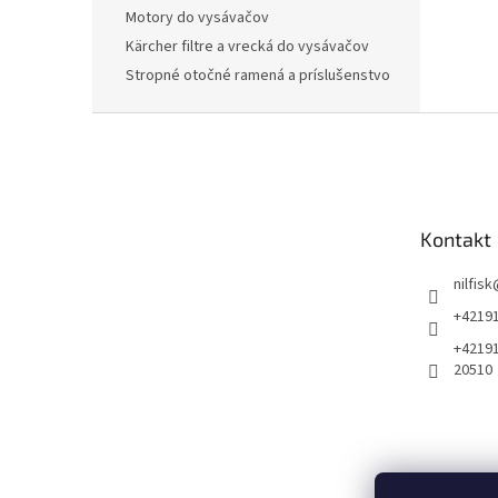
Motory do vysávačov
Kärcher filtre a vrecká do vysávačov
Stropné otočné ramená a príslušenstvo
Z
á
p
ä
t
Kontakt
i
e
nilfisk
+4219
+4219
20510