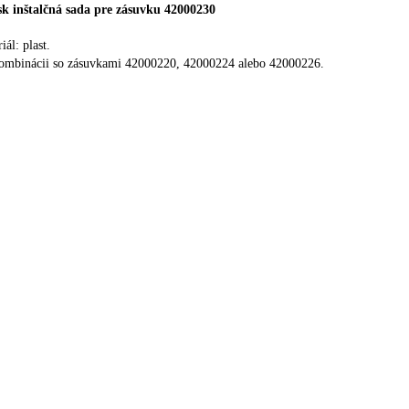
isk inštalčná sada pre zásuvku 42000230
iál: plast.
ombinácii so zásuvkami 42000220, 42000224 alebo 42000226.