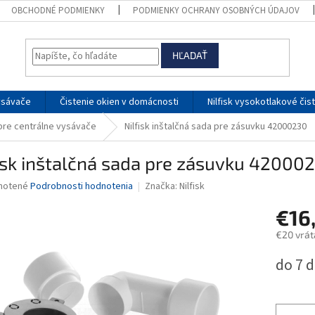
OBCHODNÉ PODMIENKY
PODMIENKY OCHRANY OSOBNÝCH ÚDAJOV
HĽADAŤ
ysávače
Čistenie okien v domácnosti
Nilfisk vysokotlakové čis
pre centrálne vysávače
Nilfisk inštalčná sada pre zásuvku 42000230
isk inštalčná sada pre zásuvku 42000
né
notené
Podrobnosti hodnotenia
Značka:
Nilfisk
nie
€16
u
€20 vrá
Jednotk
do 7 d
cena:
iek.