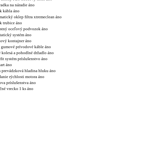
radka na náradie áno
k kábla áno
atický oklep filtra xtremeclean áno
k trubice áno
stný oceľový podvozok áno
tatický systém áno
ový kontajner áno
 gumové prívodové káble áno
 kolesá a pohodlné držadlo áno
fit systém príslušenstvo áno
tart áno
 prevádzková hladina hluku áno
anie rýchlosti motora áno
va príslušenstva áno
ačné vrecko 1 ks áno