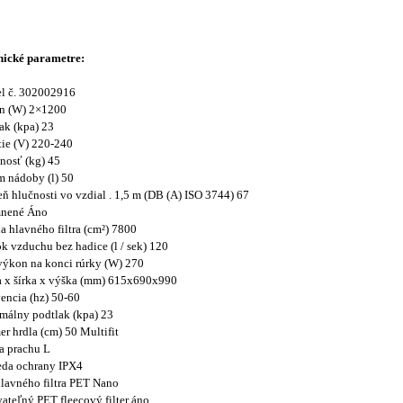
nické parametre:
l č. 302002916
on (W) 2×1200
ak (kpa) 23
ie (V) 220-240
nosť (kg) 45
 nádoby (l) 50
ň hlučnosti vo vzdial . 1,5 m (DB (A) ISO 3744) 67
nené Áno
a hlavného filtra (cm²) 7800
ok vzduchu bez hadice (l / sek) 120
výkon na konci rúrky (W) 270
 x šírka x výška (mm) 615x690x990
encia (hz) 50-60
álny podtlak (kpa) 23
er hrdla (cm) 50 Multifit
a prachu L
ieda ochrany IPX4
lavného filtra PET Nano
teľný PET fleecový filter áno