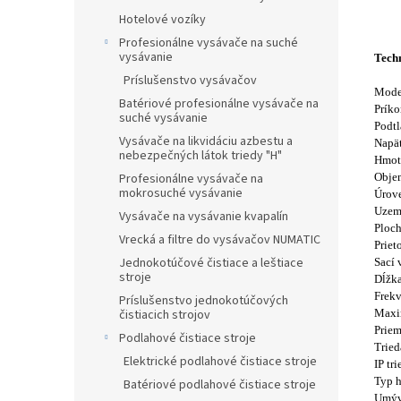
Hotelové vozíky
Profesionálne vysávače na suché
vysávanie
Tech
Príslušenstvo vysávačov
Mode
Batériové profesionálne vysávače na
Prík
suché vysávanie
Podtl
Vysávače na likvidáciu azbestu a
Napät
nebezpečných látok triedy "H"
Hmot
Objem
Profesionálne vysávače na
mokrosuché vysávanie
Úrove
Uzem
Vysávače na vysávanie kvapalín
Ploch
Vrecká a filtre do vysávačov NUMATIC
Priet
Jednokotúčové čistiace a leštiace
Sací 
stroje
Dĺžka
Frekv
Príslušenstvo jednokotúčových
Maxim
čistiacich strojov
Priem
Podlahové čistiace stroje
Tried
Elektrické podlahové čistiace stroje
IP tr
Typ h
Batériové podlahové čistiace stroje
Umýva