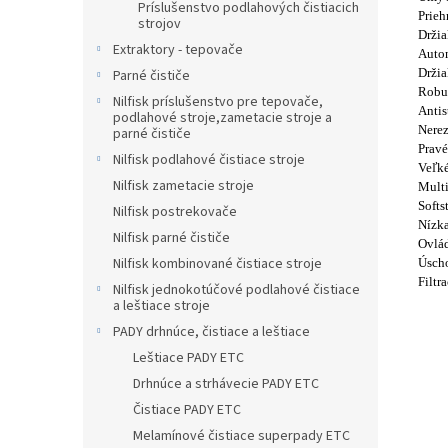
Príslušenstvo podlahových čistiacich
Prieh
strojov
Držia
Extraktory - tepovače
Autom
Držia
Parné čističe
Robu
Nilfisk príslušenstvo pre tepovače,
Antis
podlahové stroje,zametacie stroje a
Nerez
parné čističe
Pravé
Nilfisk podlahové čistiace stroje
Veľké
Nilfisk zametacie stroje
Multi
Softs
Nilfisk postrekovače
Nízka
Nilfisk parné čističe
Ovlád
Nilfisk kombinované čistiace stroje
Úscho
Filtr
Nilfisk jednokotúčové podlahové čistiace
a leštiace stroje
PADY drhnúce, čistiace a leštiace
Leštiace PADY ETC
Drhnúce a strhávecie PADY ETC
Čistiace PADY ETC
Melamínové čistiace superpady ETC