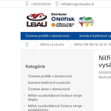
Prejsť
+421915391216
nilfisk@originalwapka.sk
na
obsah
Čistenie podláh v domácnosti
Domáce batériové v
Domov
Nilfisk vysávače
Nilfisk IVB 965-0L SD XC
B
Nil
o
Preskočiť
č
vysá
Kategórie
kategórie
n
3020029
ý
Čistenie podláh v domácnosti
Priemer
Neohod
p
hodnote
Domáce batériové vysávače
a
produkt
Čistenie okien v domácnosti
n
je
e
Nilfisk vysokotlakové čistiace stroje
0,0
Wapky
z
l
5
Nilfisk vysokotlakové čistiace stroje -
príslušenstvo
hviezdič