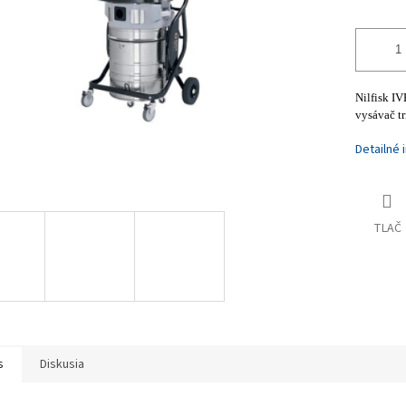
Nilfisk I
vysávač tr
Detailné 
TLAČ
s
Diskusia