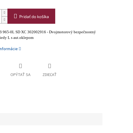
Pridať do košíka
VB 965-0L SD XC 302002916 - Dvojmotorový bezpečnostný
iedy L s aut.oklepom
informácie
OPÝTAŤ SA
ZDIEĽAŤ