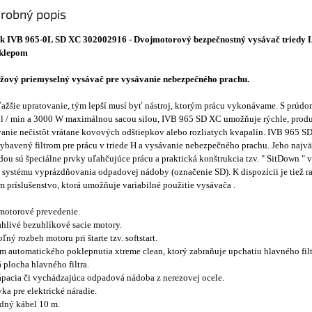
robný popis
isk IVB 965-0L SD XC 302002916 - Dvojmotorový bezpečnostný vysávač triedy L
oklepom
žový priemyselný vysávač pre vysávanie nebezpečného prachu.
ažšie upratovanie, tým lepší musí byť nástroj, ktorým prácu vykonávame. S prúd
l / min a 3000 W maximálnou sacou silou, IVB 965 SD XC umožňuje rýchle, prod
anie nečistôt vrátane kovových odštiepkov alebo rozliatych kvapalín. IVB 965 
ybavený filtrom pre prácu v triede H a vysávanie nebezpečného prachu. Jeho najv
ou sú špeciálne prvky uľahčujúce prácu a praktická konštrukcia tzv. " SitDown "
 systému vyprázdňovania odpadovej nádoby (označenie SD). K dispozícii je tiež 
 príslušenstvo, ktorá umožňuje variabilné použitie vysávača .
motorové prevedenie.
hlivé bezuhlíkové sacie motory.
ľný rozbeh motoru pri štarte tzv. softstart.
m automatického poklepnutia xtreme clean, ktorý zabraňuje upchatiu hlavného filt
 plocha hlavného filtra.
pacia či vychádzajúca odpadová nádoba z nerezovej ocele.
ka pre elektrické náradie.
dný kábel 10 m.