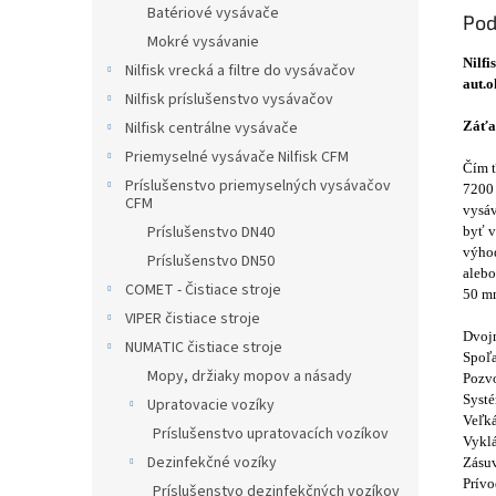
Batériové vysávače
Pod
Mokré vysávanie
Nilf
Nilfisk vrecká a filtre do vysávačov
aut.
Nilfisk príslušenstvo vysávačov
Záťa
Nilfisk centrálne vysávače
Priemyselné vysávače Nilfisk CFM
Čím ť
Príslušenstvo priemyselných vysávačov
7200 
CFM
vysáv
Príslušenstvo DN40
byť v
výhod
Príslušenstvo DN50
alebo
COMET - Čistiace stroje
50 mm
VIPER čistiace stroje
Dvoj
NUMATIC čistiace stroje
Spoľa
Mopy, držiaky mopov a násady
Pozvo
Systé
Upratovacie vozíky
Veľká
Príslušenstvo upratovacích vozíkov
Vyklá
Dezinfekčné vozíky
Zásuv
Prívo
Príslušenstvo dezinfekčných vozíkov