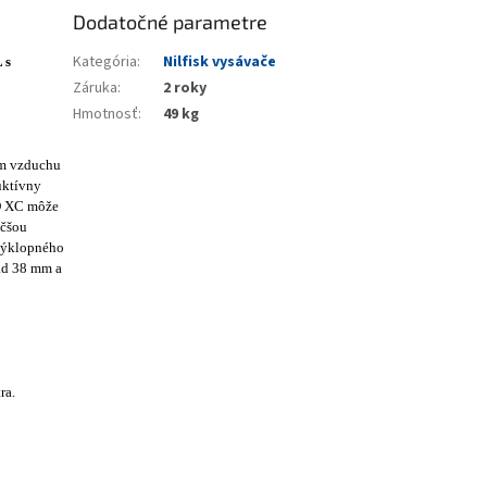
Dodatočné parametre
Kategória
:
Nilfisk vysávače
 s
Záruka
:
2 roky
Hmotnosť
:
49 kg
om vzduchu
uktívny
SD XC môže
äčšou
 výklopného
rad 38 mm a
ra.