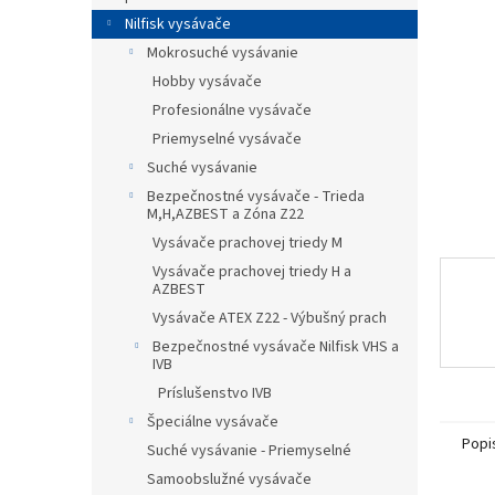
Nilfisk vysávače
Mokrosuché vysávanie
Hobby vysávače
Profesionálne vysávače
Priemyselné vysávače
Suché vysávanie
Bezpečnostné vysávače - Trieda
M,H,AZBEST a Zóna Z22
Vysávače prachovej triedy M
Vysávače prachovej triedy H a
AZBEST
Vysávače ATEX Z22 - Výbušný prach
Bezpečnostné vysávače Nilfisk VHS a
IVB
Príslušenstvo IVB
Špeciálne vysávače
Popi
Suché vysávanie - Priemyselné
Samoobslužné vysávače