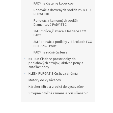
PADY na čistenie kobercov
Renovácia drevených podláh PADY ETC
REDWOOD
Renovácia kamenných podláh
Diamantové PADY ETC
3M Drhnúce,čistiace a leštiace ECO
PADY
3M Renovácia podlahy v 4 krokoch ECO
BRILIANCE PADY
PADY na ručné čistenie
NILFISK Čistiace prostriedky do
podlahových strojov, aktívne peny a
autošampóny
KLEEN PURGATIS Čistiaca chémia
Motory do vysávačov
Kärcher filtre a vrecká do vysávačov
Stropné otočné ramená a príslušenstvo
Z
á