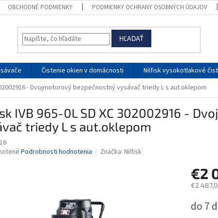
OBCHODNÉ PODMIENKY
PODMIENKY OCHRANY OSOBNÝCH ÚDAJOV
HĽADAŤ
ysávače
Čistenie okien v domácnosti
Nilfisk vysokotlakové čis
 302002916 - Dvojmotorový bezpečnostný vysávač triedy L s aut.oklepom
fisk IVB 965-0L SD XC 302002916 - Dv
vač triedy L s aut.oklepom
16
né
notené
Podrobnosti hodnotenia
Značka:
Nilfisk
nie
€2 
u
€2 487,0
Jednotk
do 7 d
cena:
iek.