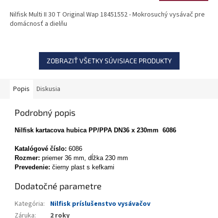
Nilfisk Multi II 30 T Original Wap 18451552 - Mokrosuchý vysávač pre
domácnosť a dielňu
ZOBRAZIŤ VŠETKY SÚVISIACE PRODUKTY
Popis
Diskusia
Podrobný popis
Nilfisk kartacova hubica PP/PPA DN36 x 230mm 6086
Katalógové číslo:
6086
Rozmer:
priemer 36 mm, dĺžka 230 mm
Prevedenie:
čierny plast s kefkami
Dodatočné parametre
Kategória
:
Nilfisk príslušenstvo vysávačov
Záruka
:
2 roky