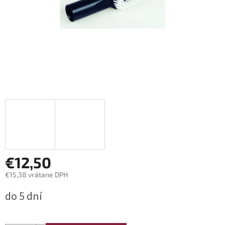
€12,50
€15,38 vrátane DPH
Jednotková
do 5 dní
cena: