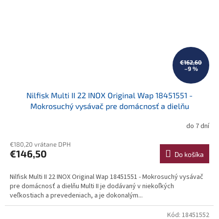
€162,60
–9 %
Nilfisk Multi II 22 INOX Original Wap 18451551 -
Mokrosuchý vysávač pre domácnosť a dielňu
do 7 dní
€180,20 vrátane DPH
€146,50
Do košíka
Nilfisk Multi II 22 INOX Original Wap 18451551 - Mokrosuchý vysávač
pre domácnosť a dielňu Multi II je dodávaný v niekoľkých
veľkostiach a prevedeniach, a je dokonalým...
Kód:
18451552