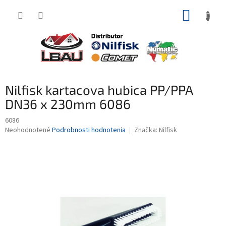
Prejsť
NÁKUP
na
obsah
KOŠÍK
Nilfisk kartacova hubica PP/PPA
DN36 x 230mm 6086
6086
Priemerné
Neohodnotené
Podrobnosti hodnotenia
Značka:
Nilfisk
hodnotenie
produktu
je
0,0
z
5
hviezdičiek.