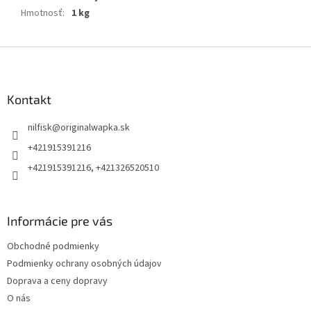
Hmotnosť
:
1 kg
Z
á
p
ä
Kontakt
t
nilfisk
@
originalwapka.sk
i
e
+421915391216
+421915391216, +421326520510
Informácie pre vás
Obchodné podmienky
Podmienky ochrany osobných údajov
Doprava a ceny dopravy
O nás