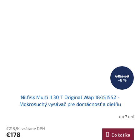
€193,50
–8 %
Nilfisk Multi II 30 T Original Wap 18451552 -
Mokrosuchý vysávač pre domácnosť a dielňu
do 7 dní
€218,94 vrátane DPH
€178
Do košíka